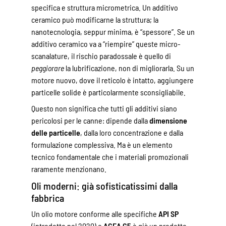
specifica e struttura micrometrica. Un additivo
ceramico può modificarne la struttura; la
nanotecnologia, seppur minima, è “spessore”. Se un
additivo ceramico va a “riempire” queste micro-
scanalature, il rischio paradossale è quello di
peggiorare
la lubrificazione, non di migliorarla. Su un
motore nuovo, dove il reticolo è intatto, aggiungere
particelle solide è particolarmente sconsigliabile.
Questo non significa che tutti gli additivi siano
pericolosi per le canne: dipende dalla
dimensione
delle particelle
, dalla loro concentrazione e dalla
formulazione complessiva. Ma è un elemento
tecnico fondamentale che i materiali promozionali
raramente menzionano.
Oli moderni: già sofisticatissimi dalla
fabbrica
Un olio motore conforme alle specifiche
API SP
(introdotto nel 2020) o
ACEA C5
è già un prodotto