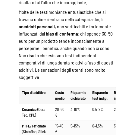
risultato tutt'altro che incoraggiante.
Molte delle testimonianze entusiastiche che si
trovano online rientrano nella categoria degli
aneddoti personali
, non verificabili e fortemente
influenzati dal
bias di conferma
: chi spende 30-50
euro per un prodotto tende inconsciamente a
percepirne i benefici, anche quando non ci sono.
Non risulta che esistano test indipendenti
comparativi di lunga durata relativi all'uso di questi
additivi. Le sensazioni degli utenti sono molto
soggettive.
Tipo di additivo
Costo
Risparmio
Risparmio
Rientro
medio
dichiarato
test indip.
investimento
Ceramico
(Cera
20–60
3–10%
0,5–2%
2–5 anni
Tec, CPL)
€
PTFE/Teflonato
15–45
5–15%
0–1,5%
3–10+ anni
(Sintoflon, Slick
€