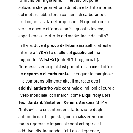
soluzioni che promettono di ridurre l'attrito interno
del motore, abbattere i consumi di carburante e
prolungare la vita del propulsore. Ma quanto c'è di
vero in queste affermazioni? E quanto, invece,
appartiene al territorio del marketing e del mito?
In Italia, dove il prezzo della
benzina self
si attesta
intorno a
1,78 €/l
e quello del
gasolio self
ha
raggiunto i
2,153 €/l
(dati MIMIT aggiornati),
l'interesse verso qualsiasi prodotto capace di offrire
un
risparmio di carburante
— per quanto marginale
— è comprensibilmente alto. Il mercato degli
additivi antiattrito
vale centinaia di milioni di euro a
livello mondiale, con marchi come
Liqui Moly Cera
Tec
,
Bardahl
,
Sintoflon
,
Xenum
,
Arexons
,
STP
e
Militec-1
che si contendono l'attenzione degli
automobilisti. In questa guida analizzeremo in
modo rigoroso e imparziale ogni categoria di
additivo, distinguendo i fatti dalle leggende.