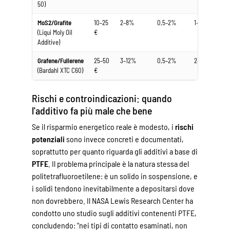
50)
MoS2/Grafite
10–25
2–8%
0,5–2%
1–4 anni
(Liqui Moly Oil
€
Additive)
Grafene/Fullerene
25–50
3–12%
0,5–2%
2–5 anni
(Bardahl XTC C60)
€
Rischi e controindicazioni: quando
l'additivo fa più male che bene
Se il risparmio energetico reale è modesto, i
rischi
potenziali
sono invece concreti e documentati,
soprattutto per quanto riguarda gli additivi a base di
PTFE
. Il problema principale è la natura stessa del
politetrafluoroetilene: è un solido in sospensione, e
i solidi tendono inevitabilmente a depositarsi dove
non dovrebbero. Il NASA Lewis Research Center ha
condotto uno studio sugli additivi contenenti PTFE,
concludendo: “nei tipi di contatto esaminati, non