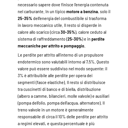
necessario sapere dove finisce l'energia contenuta
nel carburante. In un tipico
motore a benzina
, solo il
25-35%
dell'energia del combustibile si trasforma
in lavoro meccanico utile. Il resto si disperde in
calore allo scarico (circa
30-35%
), calore ceduto al
sistema di raffreddamento (
25-30%
) e in
perdite
meccaniche per attrito e pompaggio
.
Le perdite per attrito all'interno di un propulsore
endotermico sono valutabili intorno al 7,5%. Questo
valore può essere suddiviso nel modo seguente: il
3% è attribuibile alle perdite per opera dei
segmenti (fasce elastiche). Il resto si distribuisce
tra cuscinetti di banco e di biella, distribuzione
(albero a camme, bilancieri, molle valvole) e ausiliari
(pompa dell'olio, pompa dell'acqua, alternatore). Il
treno valvole in un motore è generalmente
responsabile di circa il 10% delle perdite per attrito
a regimi elevati, e questa percentuale è più