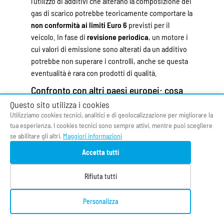
l'utilizzo di additivi che alterano la composizione dei
gas di scarico potrebbe teoricamente comportare la
non conformità ai limiti Euro 6
previsti per il
veicolo. In fase di
revisione periodica
, un motore i
cui valori di emissione sono alterati da un additivo
potrebbe non superare i controlli, anche se questa
eventualità è rara con prodotti di qualità.
Confronto con altri paesi europei: cosa
succede in Germania e Francia
Questo sito utilizza i cookies
Utilizziamo cookies tecnici, analitici e di geolocalizzazione per migliorare la
In
Germania
, il mercato degli additivi per olio
tua esperienza. I cookies tecnici sono sempre attivi, mentre puoi scegliere
motore è particolarmente fiorente, con
Liqui Moly
se abilitare gli altri.
Maggiori informazioni
che rappresenta un vero campione nazionale.
Accetta tutti
L'
ADAC
(Allgemeiner Deutscher Automobil-Club), la
più grande associazione automobilistica tedesca,
Rifiuta tutti
ha condotto nel corso degli anni vari test
comparativi su additivi, giungendo a conclusioni
Personalizza
generalmente prudenti: i benefici misurabili
esistono ma sono modesti, e l'uso è sconsigliato su