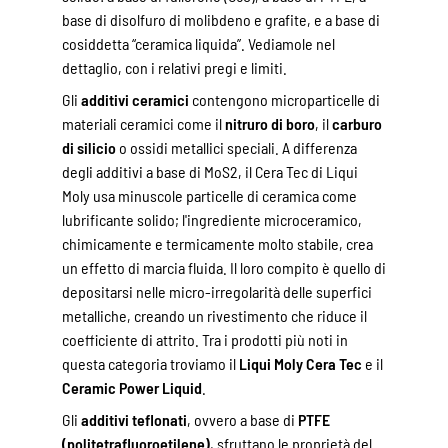
base di disolfuro di molibdeno e grafite, e a base di
cosiddetta “ceramica liquida”. Vediamole nel
dettaglio, con i relativi pregi e limiti.
Gli
additivi ceramici
contengono microparticelle di
materiali ceramici come il
nitruro di boro
, il
carburo
di silicio
o ossidi metallici speciali. A differenza
degli additivi a base di MoS2, il Cera Tec di Liqui
Moly usa minuscole particelle di ceramica come
lubrificante solido; l'ingrediente microceramico,
chimicamente e termicamente molto stabile, crea
un effetto di marcia fluida. Il loro compito è quello di
depositarsi nelle micro-irregolarità delle superfici
metalliche, creando un rivestimento che riduce il
coefficiente di attrito. Tra i prodotti più noti in
questa categoria troviamo il
Liqui Moly Cera Tec
e il
Ceramic Power Liquid
.
Gli
additivi teflonati
, ovvero a base di
PTFE
(politetrafluoroetilene)
, sfruttano le proprietà del