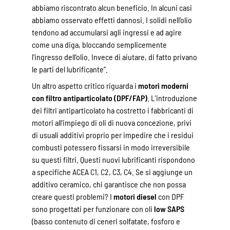
abbiamo riscontrato alcun beneficio. In alcuni casi
abbiamo osservato effetti dannosi. I solidi nell'olio
tendono ad accumularsi agli ingressi e ad agire
come una diga, bloccando semplicemente
l'ingresso dell'olio. Invece di aiutare, di fatto privano
le parti del lubrificante”.
Un altro aspetto critico riguarda i
motori moderni
con filtro antiparticolato (DPF/FAP)
. L'introduzione
dei filtri antiparticolato ha costretto i fabbricanti di
motori all'impiego di oli di nuova concezione, privi
di usuali additivi proprio per impedire che i residui
combusti potessero fissarsi in modo irreversibile
su questi filtri. Questi nuovi lubrificanti rispondono
a specifiche ACEA C1, C2, C3, C4. Se si aggiunge un
additivo ceramico, chi garantisce che non possa
creare questi problemi? I
motori diesel
con DPF
sono progettati per funzionare con oli
low SAPS
(basso contenuto di ceneri solfatate, fosforo e