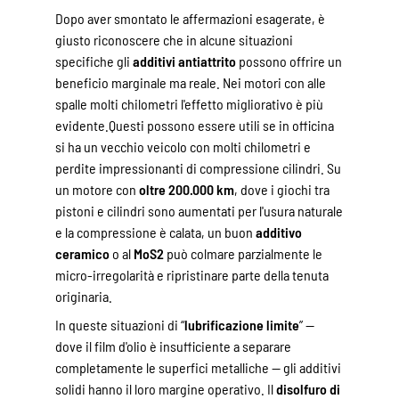
Dopo aver smontato le affermazioni esagerate, è
giusto riconoscere che in alcune situazioni
specifiche gli
additivi antiattrito
possono offrire un
beneficio marginale ma reale. Nei motori con alle
spalle molti chilometri l'effetto migliorativo è più
evidente.Questi possono essere utili se in officina
si ha un vecchio veicolo con molti chilometri e
perdite impressionanti di compressione cilindri. Su
un motore con
oltre 200.000 km
, dove i giochi tra
pistoni e cilindri sono aumentati per l'usura naturale
e la compressione è calata, un buon
additivo
ceramico
o al
MoS2
può colmare parzialmente le
micro-irregolarità e ripristinare parte della tenuta
originaria.
In queste situazioni di “
lubrificazione limite
” —
dove il film d'olio è insufficiente a separare
completamente le superfici metalliche — gli additivi
solidi hanno il loro margine operativo. Il
disolfuro di