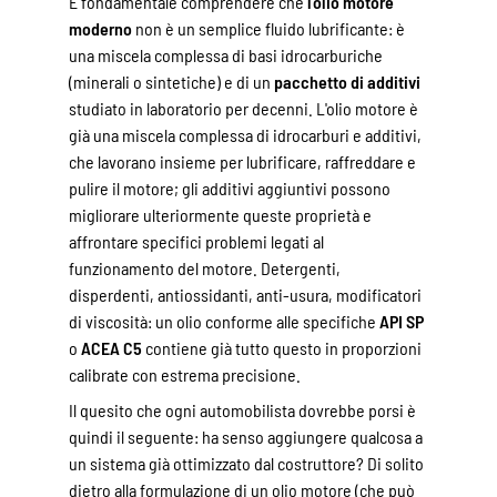
È fondamentale comprendere che
l'olio motore
moderno
non è un semplice fluido lubrificante: è
una miscela complessa di basi idrocarburiche
(minerali o sintetiche) e di un
pacchetto di additivi
studiato in laboratorio per decenni. L'olio motore è
già una miscela complessa di idrocarburi e additivi,
che lavorano insieme per lubrificare, raffreddare e
pulire il motore; gli additivi aggiuntivi possono
migliorare ulteriormente queste proprietà e
affrontare specifici problemi legati al
funzionamento del motore. Detergenti,
disperdenti, antiossidanti, anti-usura, modificatori
di viscosità: un olio conforme alle specifiche
API SP
o
ACEA C5
contiene già tutto questo in proporzioni
calibrate con estrema precisione.
Il quesito che ogni automobilista dovrebbe porsi è
quindi il seguente: ha senso aggiungere qualcosa a
un sistema già ottimizzato dal costruttore? Di solito
dietro alla formulazione di un olio motore (che può