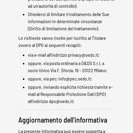
ad un'autorità di controllo);
Chiederci di limitare il trattamento delle Sue
informazioni in determinate circostanze
(Diritto di limitazione del trattamento);
Le richieste vanno rivolte per iscritto al Titolare
ovvero al DPO ai seguenti recapiti:
via e-mail all’indirizzo privacy@oeds.it;
oppure, via posta ordinaria a O&DS S.r.l. a
socio Unico Via F. Sforza, 19 – 20122 Milano;
oppure, via pec: info@pec.oeds.it;
oppure, inviando esplicita richiesta tramite e-
mail al Responsabile Protezione Dati (DPO)
all’indirizzo dpo@oeds.it;
Aggiornamento dell’informativa
La presente Informativa può essere soggetta a