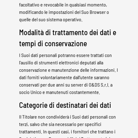
facoltativo e revocabile in qualsiasi momento,
modificando le impostazioni del Suo Browser o
quelle del suo sistema operativo.
Modalità di trattamento dei dati e
tempi di conservazione
I Suoi dati personali potranno essere trattati con
l'ausilio di strumenti elettronici deputati alla
conservazione e manutenzione delle informazioni. I
dati forniti volontariamente dall’utente saranno
conservati per due anni su server di O&DS S.r.l. a
socio Unico e manutenuti costantemente.
Categorie di destinatari dei dati
Il Titolare non condividerà i Suoi dati personali con
terzi, salvo che sia necessario per specifici
trattamenti. In questi casi, i fornitori che trattano i