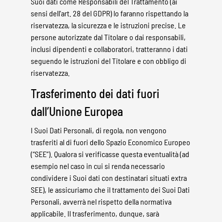
Suoi dati come Responsabili del Trattamento (ai
sensi dell'art. 28 del GDPR) lo faranno rispettando la
riservatezza, la sicurezza e le istruzioni precise. Le
persone autorizzate dal Titolare o dai responsabili,
inclusi dipendenti e collaboratori, tratteranno i dati
seguendo le istruzioni del Titolare e con obbligo di
riservatezza.
Trasferimento dei dati fuori
dall’Unione Europea
I Suoi Dati Personali, di regola, non vengono
trasferiti al di fuori dello Spazio Economico Europeo
(“SEE”). Qualora si verificasse questa eventualità (ad
esempio nel caso in cui si renda necessario
condividere i Suoi dati con destinatari situati extra
SEE), le assicuriamo che il trattamento dei Suoi Dati
Personali, avverrà nel rispetto della normativa
applicabile. Il trasferimento, dunque, sarà