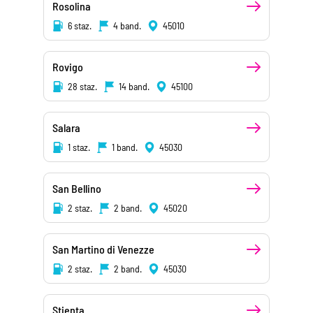
Rosolina
6 staz.
4 band.
45010
Rovigo
28 staz.
14 band.
45100
Salara
1 staz.
1 band.
45030
San Bellino
2 staz.
2 band.
45020
San Martino di Venezze
2 staz.
2 band.
45030
Stienta