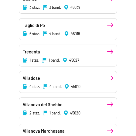
3 staz.
3 band.
45039
Taglio di Po
6 staz.
4 band.
45019
Trecenta
1 staz.
1 band.
45027
Villadose
4 staz.
4 band.
45010
Villanova del Ghebbo
2 staz.
1 band.
45020
Villanova Marchesana