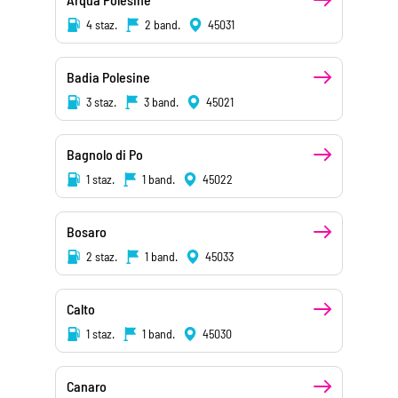
4 staz.
2 band.
45031
Badia Polesine
3 staz.
3 band.
45021
Bagnolo di Po
1 staz.
1 band.
45022
Bosaro
2 staz.
1 band.
45033
Calto
1 staz.
1 band.
45030
Canaro