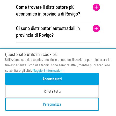
Come trovare il distributore più
economico in provincia di Rovigo?
Ci sono distributori autostradali in
provincia di Rovigo?
Questo sito utilizza i cookies
Utilizziamo cookies tecnici, analitici e di geolocalizzazione per migliorare la
tua esperienza. I cookies tecnici sono sempre attivi, mentre puoi scegliere
se abilitare gli altri.
Maggiori informazioni
Benzina24 powered by O&DS
Soluzioni innovative per la PA e il mercato
Accetta tutti
energetico
I prezzi dei carburanti sono forniti dal Ministero
Rifiuta tutti
delle Imprese e del Made in Italy (MIMIT) e aggiornati
quotidianamente.
Personalizza
Tutti i marchi e i loghi delle compagnie petrolifere
appartengono ai rispettivi proprietari.