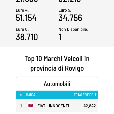
Euro 4:
Euro 5:
51.154
34.756
Euro 6:
Non Disponibile:
38.710
1
Top 10 Marchi Veicoli in
provincia di Rovigo
Automobili
#
MARCA
TOTALE VEICOLI
1
FIAT - INNOCENTI
42.842