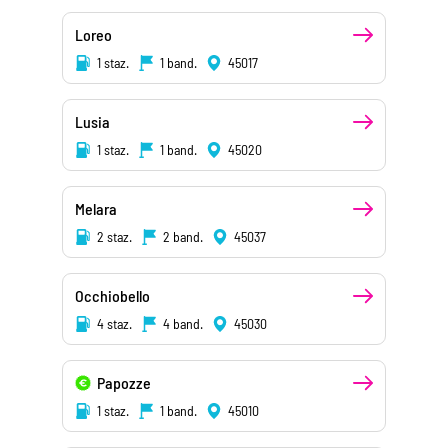
Loreo
1 staz.
1 band.
45017
Lusia
1 staz.
1 band.
45020
Melara
2 staz.
2 band.
45037
Occhiobello
4 staz.
4 band.
45030
Papozze
1 staz.
1 band.
45010