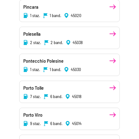
Pincara
1 staz.
1 band.
45020
Polesella
2 staz.
2 band.
45038
Pontecchio Polesine
1 staz.
1 band.
45030
Porto Tolle
7 staz.
6 band.
45018
Porto Viro
9 staz.
6 band.
45014