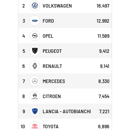
2
VOLKSWAGEN
16.497
3
FORD
12.992
4
OPEL
11.589
5
PEUGEOT
9.412
6
RENAULT
9.141
7
MERCEDES
8.330
8
CITROEN
7.454
9
LANCIA - AUTOBIANCHI
7.221
10
TOYOTA
6.896