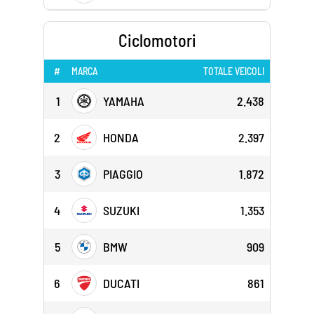
Ciclomotori
#
MARCA
TOTALE VEICOLI
1
YAMAHA
2.438
2
HONDA
2.397
3
PIAGGIO
1.872
4
SUZUKI
1.353
5
BMW
909
6
DUCATI
861