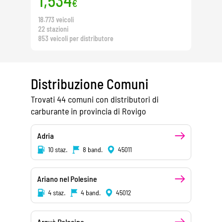
1,534
€
18.773 veicoli
22 stazioni
853 veicoli per distributore
Distribuzione Comuni
Trovati 44 comuni con distributori di
carburante in provincia di Rovigo
Adria
10 staz.
8 band.
45011
Ariano nel Polesine
4 staz.
4 band.
45012
Arquà Polesine