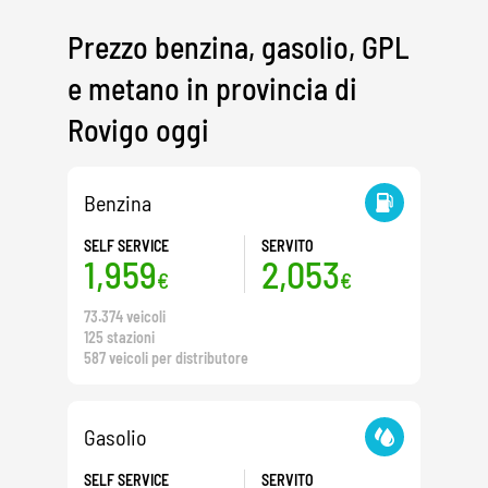
Prezzo benzina, gasolio, GPL
e metano in provincia di
Rovigo oggi
Benzina
SELF SERVICE
SERVITO
1,959
2,053
€
€
73.374 veicoli
125 stazioni
587 veicoli per distributore
Gasolio
SELF SERVICE
SERVITO