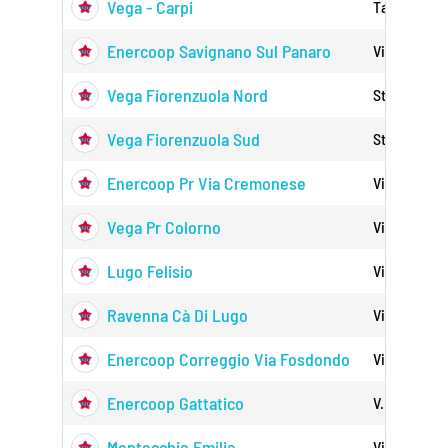
Vega - Carpi
Tangenziale
Enercoop Savignano Sul Panaro
Via Claudia
Vega Fiorenzuola Nord
Strada Stat
Vega Fiorenzuola Sud
Strada Stat
Enercoop Pr Via Cremonese
Via Cremon
Vega Pr Colorno
Via Colorno
Lugo Felisio
Via Provinci
Ravenna Cà Di Lugo
Via Fiumaz
Enercoop Correggio Via Fosdondo
Via Fosfond
Enercoop Gattatico
V. Asse Nor
Montecchio Emilia
Via Tangenz