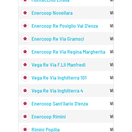
Enercoop Novellara
Via C.colom
Enercoop Re Poviglio Val D'enza
Via Val D'e
Enercoop Re Via Gramsci
Via Gramsci
Enercoop Re Via Regina Margherita
Viale Regin
Vega Re Via F.lli Manfredi
Via F.lli Ma
Vega Re Via Inghilterra 101
Via Inghilte
Vega Re Via Inghilterra 4
Via Inghilte
Enercoop Sant'ilario D'enza
Via Mons.o.
Enercoop Rimini
Via Caduti 
Rimini Popilia
Via Popilia