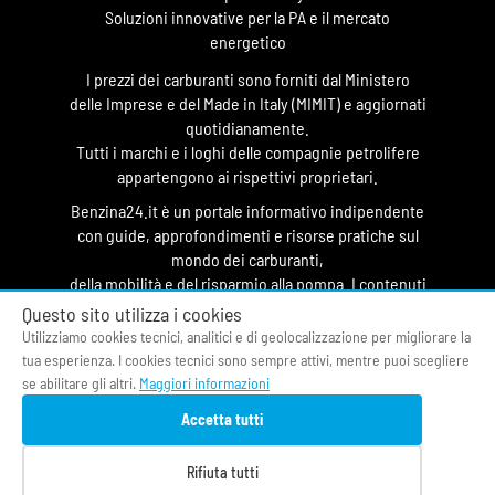
Soluzioni innovative per la PA e il mercato
energetico
I prezzi dei carburanti sono forniti dal Ministero
delle Imprese e del Made in Italy (MIMIT) e aggiornati
quotidianamente.
Tutti i marchi e i loghi delle compagnie petrolifere
appartengono ai rispettivi proprietari.
Benzina24.it è un portale informativo indipendente
con guide, approfondimenti e risorse pratiche sul
mondo dei carburanti,
della mobilità e del risparmio alla pompa. I contenuti
hanno finalità divulgativa e non costituiscono
Questo sito utilizza i cookies
testata giornalistica.
Utilizziamo cookies tecnici, analitici e di geolocalizzazione per migliorare la
tua esperienza. I cookies tecnici sono sempre attivi, mentre puoi scegliere
© 2026 O&DS S.r.l.
se abilitare gli altri.
Maggiori informazioni
CF & P.IVA 05058400964
Accetta tutti
Privacy Policy
|
Cookie Policy
|
Termini di Servizio
|
Contatti
|
Fonti
|
Chi siamo
Rifiuta tutti
Prezzi benzina oggi
|
Osservatorio Carburanti
|