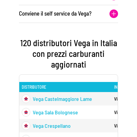
Conviene il self service da Vega?
120 distributori Vega in Italia
con prezzi carburanti
aggiornati
DISTRIBUTORE
INDIRIZZO
Vega Castelmaggiore Lame
Via Lame 3
Vega Sala Bolognese
Via Matteot
Vega Crespellano
Via Lunga 