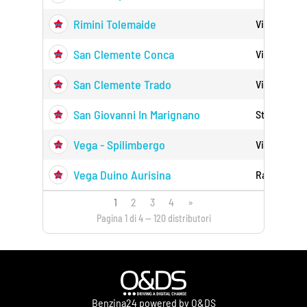
Rimini Tolemaide
Via Tolemai
San Clemente Conca
Via Provinc
San Clemente Trado
Via Trado 6
San Giovanni In Marignano
Strada Prov
Vega - Spilimbergo
Via Vivaro 
Vega Duino Aurisina
Raccordo Au
1
2
3
4
»
Pagina 1 di 4 — 120 distributori
Benzina24 powered by O&DS