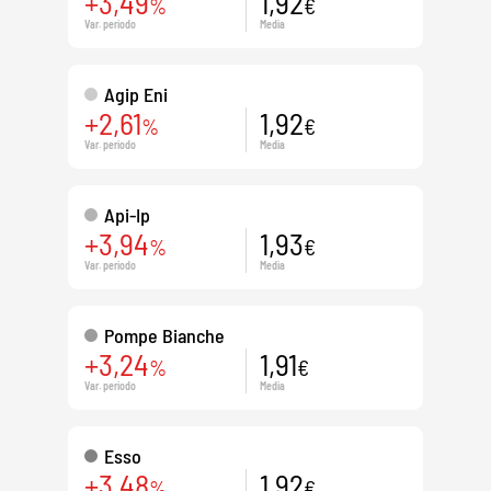
+3,49
1,92
%
€
Var. periodo
Media
Agip Eni
+2,61
1,92
%
€
Var. periodo
Media
Api-Ip
+3,94
1,93
%
€
Var. periodo
Media
Pompe Bianche
+3,24
1,91
%
€
Var. periodo
Media
Esso
+3,48
1,92
%
€