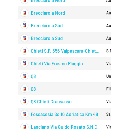
Brecciarola Nord
Brecciarola Nord
Autostrada 
Brecciarola Sud
Autostrada 
Brecciarola Sud
Autostrada 
Chieti S.p. 656 Valpescara-Chiet...
S.p. 656 Val
Chieti Via Erasmo Piaggio
Via Erasmo 
Q8
Unita' D'ital
Q8
Filippo Masc
Q8 Chieti Gransasso
Via Gran Sa
Fossacesia Ss 16 Adriatica Km 48...
Ss 16 Adria
Lanciano Via Guido Rosato S.n.c.
Via Guido R