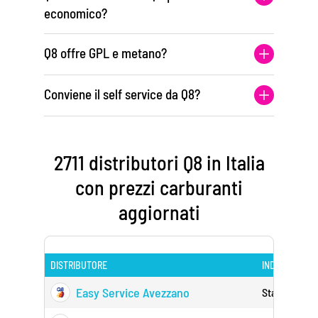
economico?
Q8 offre GPL e metano?
Conviene il self service da Q8?
2711 distributori Q8 in Italia
con prezzi carburanti
aggiornati
DISTRIBUTORE
INDIRIZZO
Easy Service Avezzano
Statale 690 