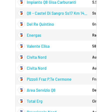
Impianto Q8 Gisa Carburanti
S.s. 5 Km 11
Q8 - Castel Di Sangro Ss17 Km 14...
Ss 17 Km 14
Del Re Quintino
Gran Sasso 
Energas
Raffaele Cap
Valente Elisa
584 Di Lucol
Civita Nord
Autostrada 
Civita Nord
Autostrada 
Pizzoli Fraz P.te Cermone
Fraz P.te C
Area Servizio Q8
Della Repub
Total Erg
Circonvallaz
Autostrada 