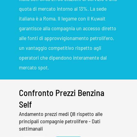
quota di mercato intorno al 13%. La sede
italiana è a Roma. Il legame con il Kuwait
garantisce alla compagnia un accesso diretto
alle fonti di approvvigionamento petrolifero,
un vantaggio competitivo rispetto agli
operatori che dipendono interamente dal
mercato spot.
Confronto Prezzi Benzina
Self
Andamento prezzi medi Q8 rispetto alle
principali compagnie petrolifere - Dati
settimanali