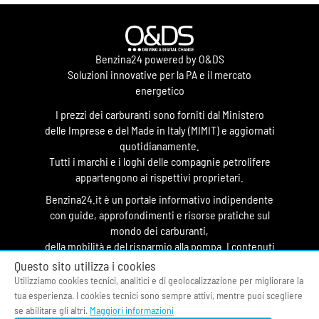
Benzina24 powered by O&DS
Soluzioni innovative per la PA e il mercato
energetico
I prezzi dei carburanti sono forniti dal Ministero
delle Imprese e del Made in Italy (MIMIT) e aggiornati
quotidianamente.
Tutti i marchi e i loghi delle compagnie petrolifere
appartengono ai rispettivi proprietari.
Benzina24.it è un portale informativo indipendente
con guide, approfondimenti e risorse pratiche sul
mondo dei carburanti,
della mobilità e del risparmio alla pompa. I contenuti
hanno finalità divulgativa e non costituiscono
Questo sito utilizza i cookies
testata giornalistica.
Utilizziamo cookies tecnici, analitici e di geolocalizzazione per migliorare la
tua esperienza. I cookies tecnici sono sempre attivi, mentre puoi scegliere
© 2026 O&DS S.r.l.
se abilitare gli altri.
Maggiori informazioni
CF & P.IVA 05058400964