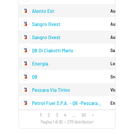
Alento Est
Autostrada A
Sangro Ovest
Autostrada A
Sangro Ovest
Autostrada A
Q8 Di Ciabotti Mario
San Clement
Energia
Loc. Bucceri
Q8
Srada Stata
Pescara Via Tirino
Via Tirino S
Petrol Fuel S.p.a. - Q8 -pescara...
Enzo Ferrari
1
2
3
4
…
93
»
Pagina 1 di 93 — 2711 distributori