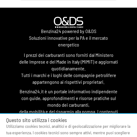
Benzina24 powered by O&DS
Soluzioni innovative per la PA e il mercato
energetico
I prezzi dei carburanti sono forniti dal Ministero
delle Imprese e del Made in Italy (MIMIT) e aggiornati
quotidianamente.
Tutti i marchi e i loghi delle compagnie petrolifere
appartengono ai rispettivi proprietari.
Benzina24.it è un portale informativo indipendente
con guide, approfondimenti e risorse pratiche sul
mondo dei carburanti,
della mobilità e del risparmio alla pompa. I contenuti
hanno finalità divulgativa e non costituiscono
Questo sito utilizza i cookies
testata giornalistica.
Utilizziamo cookies tecnici, analitici e di geolocalizzazione per migliorare la
tua esperienza. I cookies tecnici sono sempre attivi, mentre puoi scegliere
© 2026 O&DS S.r.l.