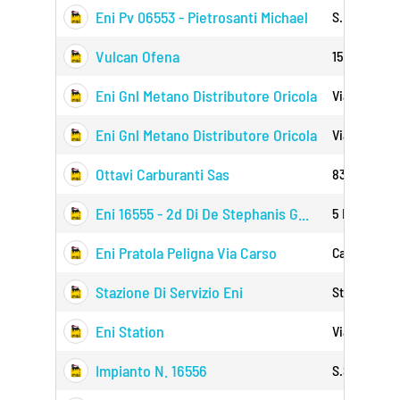
Eni Pv 06553 - Pietrosanti Michael
S.p. Cicola
Vulcan Ofena
153 Della Val
Eni Gnl Metano Distributore Oricola
Via Tiburtin
Eni Gnl Metano Distributore Oricola
Via Tiburtin
Ottavi Carburanti Sas
83 Marsican
Eni 16555 - 2d Di De Stephanis G...
5 Dir Km. 5
Eni Pratola Peligna Via Carso
Carso Snc 
Stazione Di Servizio Eni
Statale 17 D
Eni Station
Viale Della
Impianto N. 16556
S.s. 17 Vari