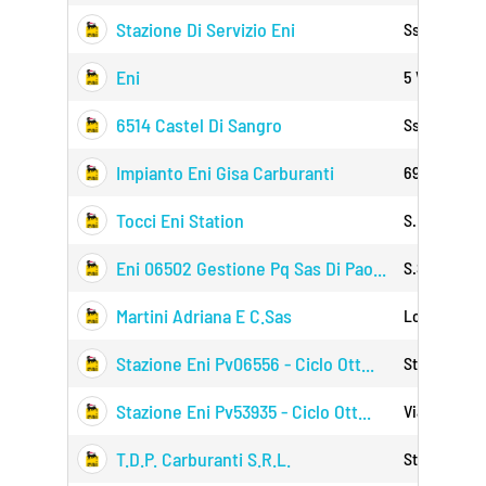
Stazione Di Servizio Eni
Ss 690 Km 3
Eni
5 Via Tiburt
6514 Castel Di Sangro
Ss 17 Km 14
Impianto Eni Gisa Carburanti
690 Avezzan
Tocci Eni Station
S.r. 82 Km.
Eni 06502 Gestione Pq Sas Di Pao...
S.s. 17 Oves
Martini Adriana E C.sas
Localita' Ma
Stazione Eni Pv06556 - Ciclo Ott...
Strada Ss-1
Stazione Eni Pv53935 - Ciclo Ott...
Via Della Cr
T.d.p. Carburanti S.r.l.
Statale 17 D