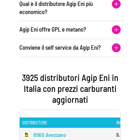
Qual è il distributore Agip Eni più
economico?
Agip Eni offre GPL e metano?
Conviene il self service da Agip Eni?
3925 distributori Agip Eni in
Italia con prezzi carburanti
aggiornati
DISTRIBUTORE
INDIRIZZO
6560 Avezzano
S.s. 5 Km 11