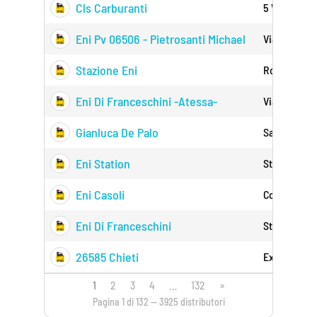
Cls Carburanti
5 Via Tiburti
Eni Pv 06506 - Pietrosanti Michael
Via Variante
Stazione Eni
Roma Snc 6
Eni Di Franceschini -atessa-
Via S.p. Mar
Gianluca De Palo
Santa Chiar
Eni Station
Strada Val D
Eni Casoli
Contrada Ci
Eni Di Franceschini
Statale 84 F
26585 Chieti
Ex Ss Tibur
1
2
3
4
…
132
»
Pagina 1 di 132 — 3925 distributori