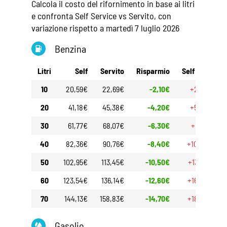
Calcola il costo del rifornimento in base ai litri
e confronta Self Service vs Servito, con
variazione rispetto a martedì 7 luglio 2026
Benzina
Litri
Self
Servito
Risparmio
Self 30gg
10
20,59€
22,69€
-2,10€
+2,70€
20
41,18€
45,38€
-4,20€
+5,40€
30
61,77€
68,07€
-6,30€
+8,10€
40
82,36€
90,76€
-8,40€
+10,80€
50
102,95€
113,45€
-10,50€
+13,50€
60
123,54€
136,14€
-12,60€
+16,20€
70
144,13€
158,83€
-14,70€
+18,90€
Gasolio