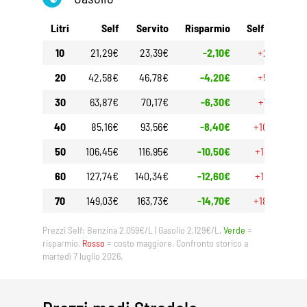
Litri
Self
Servito
Risparmio
Self 30gg
10
21,29€
23,39€
-2,10€
+2,60€
20
42,58€
46,78€
-4,20€
+5,20€
30
63,87€
70,17€
-6,30€
+7,80€
40
85,16€
93,56€
-8,40€
+10,40€
50
106,45€
116,95€
-10,50€
+13,00€
60
127,74€
140,34€
-12,60€
+15,60€
70
149,03€
163,73€
-14,70€
+18,20€
Prezzi Self: Benzina 2,059€/L | Gasolio 2,129€/L.
Verde
=
risparmio,
Rosso
= costo maggiore. Confronto storico a
martedì 7 luglio 2026.