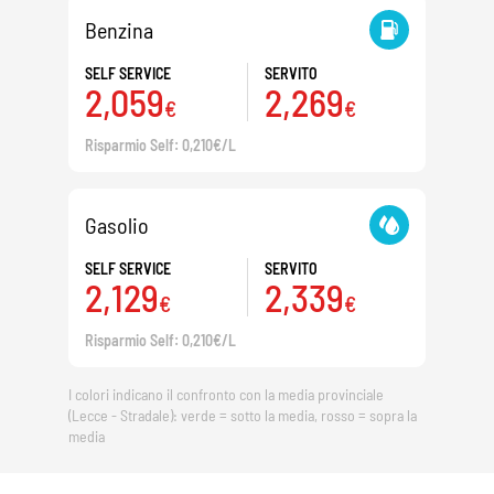
Benzina
SELF SERVICE
SERVITO
2,059
2,269
€
€
Risparmio Self: 0,210€/L
Gasolio
SELF SERVICE
SERVITO
2,129
2,339
€
€
Risparmio Self: 0,210€/L
I colori indicano il confronto con la media provinciale
(Lecce - Stradale): verde = sotto la media, rosso = sopra la
media