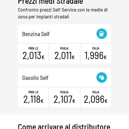
Prezzi medi Stradale
Confronto prezzi Self Service con le medie di
zona per impianti stradali
Benzina Self
PROV. LE
PUGLIA
ITALIA
2,013
2,011
1,996
€
€
€
Gasolio Self
PROV. LE
PUGLIA
ITALIA
2,118
2,107
2,096
€
€
€
Come arrivare al distributore