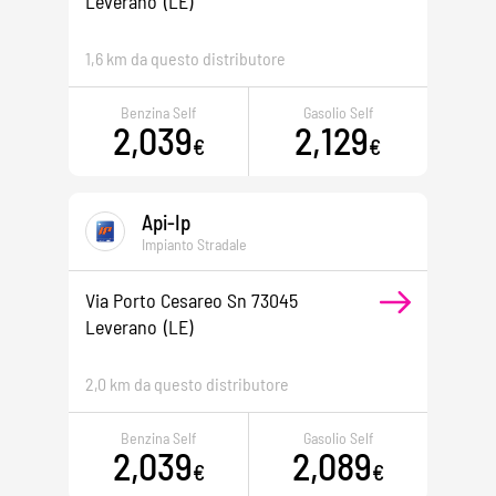
Leverano
(LE)
1,6 km da questo distributore
Benzina Self
Gasolio Self
2,039
2,129
€
€
Api-Ip
Impianto Stradale
Via Porto Cesareo Sn 73045
Leverano
(LE)
2,0 km da questo distributore
Benzina Self
Gasolio Self
2,039
2,089
€
€