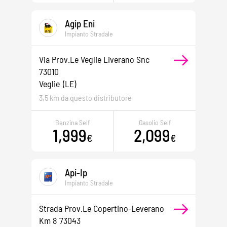
Agip Eni
Impianto Stradale
Via Prov.le Veglie Liverano Snc
73010
Veglie
(LE)
3,5 km da questo distributore
Benzina Self
Gasolio Self
1,999
2,099
€
€
Api-Ip
Impianto Stradale
Strada Prov.le Copertino-Leverano
Km 8 73043