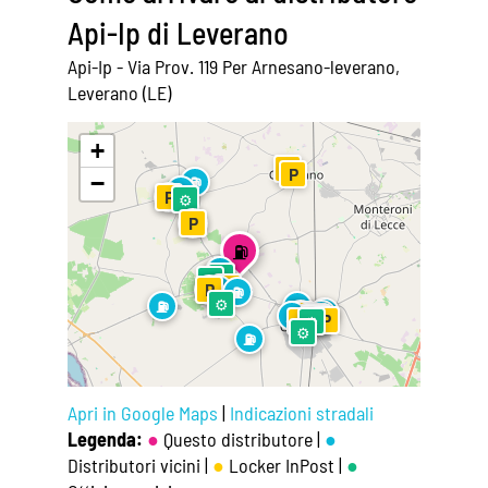
Api-Ip di Leverano
Api-Ip - Via Prov. 119 Per Arnesano-leverano,
Leverano (LE)
Leaflet
|
©
OpenStreetMap
+
P
P
−
⛽
⛽
⛽
P
⚙
⛽
P
⛽
⛽
⚙
⚙
⚙
P
⛽
P
⛽
⛽
⚙
⛽
⛽
⛽
⛽
P
⛽
⛽
⚙
⚙
⚙
P
P
P
⚙
⚙
⛽
Apri in Google Maps
|
Indicazioni stradali
Legenda:
●
Questo distributore |
●
Distributori vicini |
●
Locker InPost |
●