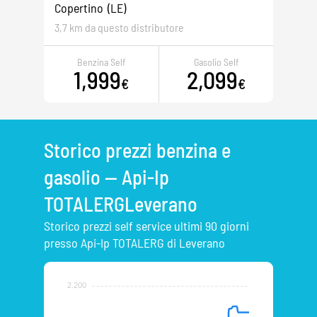
Copertino
(LE)
3,7 km da questo distributore
Benzina Self
Gasolio Self
1,999
2,099
€
€
Storico prezzi benzina e
gasolio — Api-Ip
TOTALERGLeverano
Storico prezzi self service ultimi 90 giorni
presso Api-Ip TOTALERG di Leverano