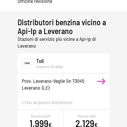
Officine revisione
Distributori benzina vicino a
Api-Ip a Leverano
Stazioni di servizio più vicine a Api-Ip di
Leverano
Toil
Impianto Stradale
Prov. Leverano-Veglie Sn 73045
Leverano
(LE)
1,1 km da questo distributore
Benzina Self
Gasolio Self
1,999
2,129
€
€