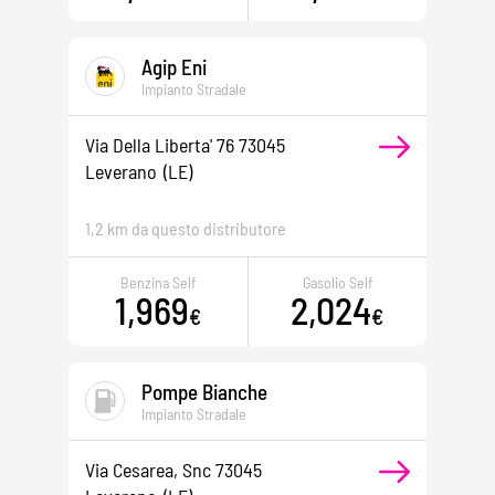
Agip Eni
Impianto Stradale
Via Della Liberta' 76 73045
Leverano
(LE)
1,2 km da questo distributore
Benzina Self
Gasolio Self
1,969
2,024
€
€
Pompe Bianche
Impianto Stradale
Via Cesarea, Snc 73045