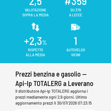
2,5
#359
VALUTAZIONE
SU 379
SOPRA LA MEDIA
A LECCE
+2,3
1
%
RISPETTO
AUTOVELOX
ALLA MEDIA
VICINI
Prezzi benzina e gasolio —
Api-Ip TOTALERG a Leverano
Il distributore Api-Ip TOTALERG aggiorna i
prezzi mediamente ogni 2,9 giorni. Ultimo
aggiornamento prezzi il 30/07/2026 07:23:15