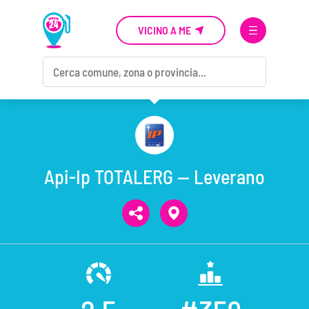
VICINO A ME
Api-Ip TOTALERG — Leverano