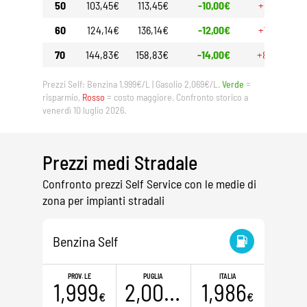
50
103,45€
113,45€
-10,00€
+6,00€
60
124,14€
136,14€
-12,00€
+7,20€
70
144,83€
158,83€
-14,00€
+8,40€
Prezzi Self: Benzina 1,999€/L | Gasolio 2,069€/L.
Verde
=
risparmio,
Rosso
= costo maggiore. Confronto storico a
venerdì 10 luglio 2026.
Prezzi medi Stradale
Confronto prezzi Self Service con le medie di
zona per impianti stradali
Benzina Self
PROV. LE
PUGLIA
ITALIA
1,999
2,000
1,986
€
€
€