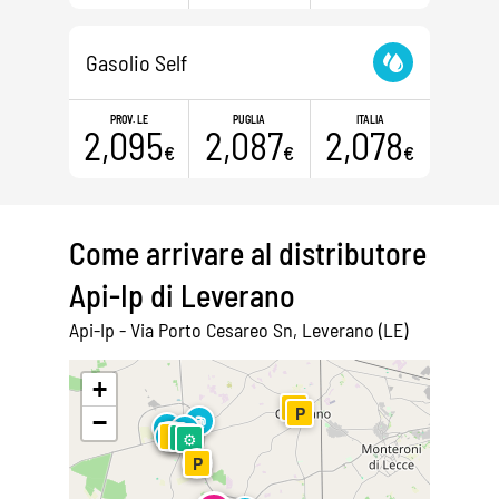
Gasolio Self
PROV. LE
PUGLIA
ITALIA
2,095
2,087
2,078
€
€
€
Come arrivare al distributore
Api-Ip di Leverano
Api-Ip - Via Porto Cesareo Sn, Leverano (LE)
Leaflet
|
©
OpenStreetMap
+
P
P
−
⛽
⛽
⛽
⛽
⛽
P
⚙
⚙
⛽
P