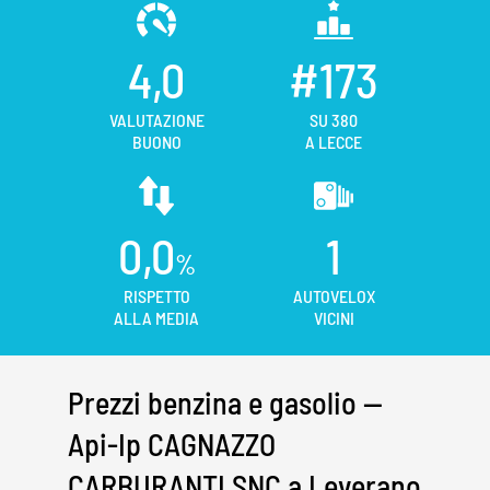
4,0
#173
VALUTAZIONE
SU 380
BUONO
A LECCE
0,0
1
%
RISPETTO
AUTOVELOX
ALLA MEDIA
VICINI
Prezzi benzina e gasolio —
Api-Ip CAGNAZZO
CARBURANTI SNC a Leverano