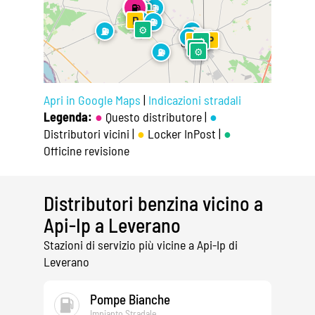
⛽
⛽
⛽
⚙
⚙
⚙
P
P
⛽
⛽
⚙
⛽
⛽
⛽
P
⛽
⚙
P
P
P
⚙
⚙
⚙
⛽
Apri in Google Maps
|
Indicazioni stradali
Legenda:
●
Questo distributore |
●
Distributori vicini |
●
Locker InPost |
●
Officine revisione
Distributori benzina vicino a
Api-Ip a Leverano
Stazioni di servizio più vicine a Api-Ip di
Leverano
Pompe Bianche
Impianto Stradale