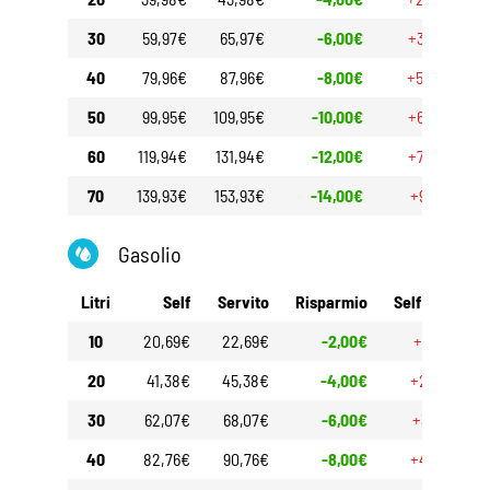
30
59,97€
65,97€
-6,00€
+3,90€
40
79,96€
87,96€
-8,00€
+5,20€
50
99,95€
109,95€
-10,00€
+6,50€
60
119,94€
131,94€
-12,00€
+7,80€
70
139,93€
153,93€
-14,00€
+9,10€
Gasolio
Litri
Self
Servito
Risparmio
Self 30gg
10
20,69€
22,69€
-2,00€
+1,20€
20
41,38€
45,38€
-4,00€
+2,40€
30
62,07€
68,07€
-6,00€
+3,60€
40
82,76€
90,76€
-8,00€
+4,80€