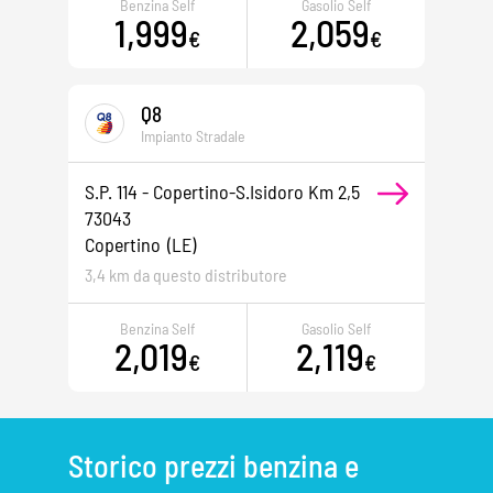
Benzina Self
Gasolio Self
1,999
2,059
€
€
Q8
Impianto Stradale
S.p. 114 - Copertino-S.isidoro Km 2,5
73043
Copertino
(LE)
3,4 km da questo distributore
Benzina Self
Gasolio Self
2,019
2,119
€
€
Storico prezzi benzina e