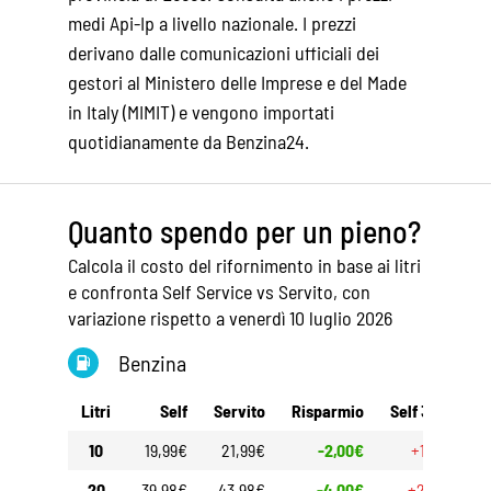
medi Api-Ip
a livello nazionale. I prezzi
derivano dalle comunicazioni ufficiali dei
gestori al Ministero delle Imprese e del Made
in Italy (MIMIT) e vengono importati
quotidianamente da Benzina24.
Quanto spendo per un pieno?
Calcola il costo del rifornimento in base ai litri
e confronta Self Service vs Servito, con
variazione rispetto a venerdì 10 luglio 2026
Benzina
Litri
Self
Servito
Risparmio
Self 30gg
S
10
19,99€
21,99€
-2,00€
+1,30€
20
39,98€
43,98€
-4,00€
+2,60€