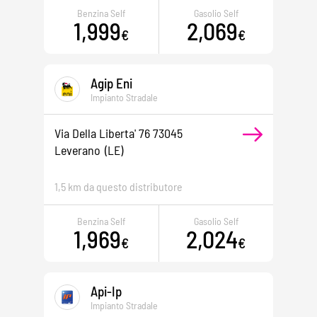
Benzina Self
Gasolio Self
1,999
2,069
€
€
Agip Eni
Impianto Stradale
Via Della Liberta' 76 73045
Leverano
(LE)
1,5 km da questo distributore
Benzina Self
Gasolio Self
1,969
2,024
€
€
Api-Ip
Impianto Stradale