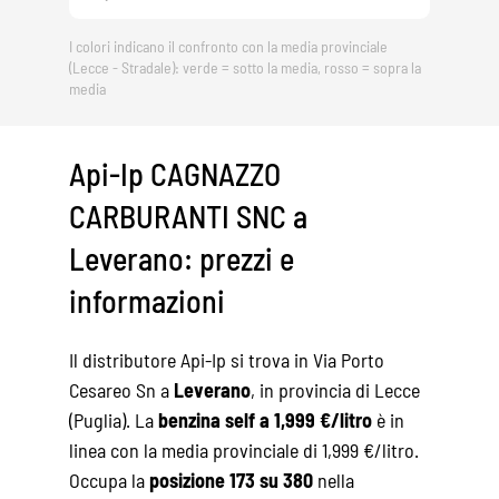
I colori indicano il confronto con la media provinciale
(Lecce - Stradale): verde = sotto la media, rosso = sopra la
media
Api-Ip CAGNAZZO
CARBURANTI SNC a
Leverano: prezzi e
informazioni
Il distributore Api-Ip si trova in Via Porto
Cesareo Sn a
Leverano
, in provincia di Lecce
(Puglia). La
benzina self a 1,999 €/litro
è in
linea con la media provinciale di 1,999 €/litro.
Occupa la
posizione 173 su 380
nella