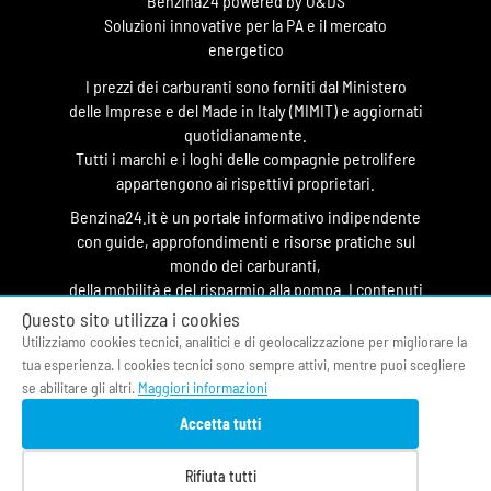
Benzina24 powered by O&DS
Soluzioni innovative per la PA e il mercato
energetico
I prezzi dei carburanti sono forniti dal Ministero
delle Imprese e del Made in Italy (MIMIT) e aggiornati
quotidianamente.
Tutti i marchi e i loghi delle compagnie petrolifere
appartengono ai rispettivi proprietari.
Benzina24.it è un portale informativo indipendente
con guide, approfondimenti e risorse pratiche sul
mondo dei carburanti,
della mobilità e del risparmio alla pompa. I contenuti
hanno finalità divulgativa e non costituiscono
Questo sito utilizza i cookies
testata giornalistica.
Utilizziamo cookies tecnici, analitici e di geolocalizzazione per migliorare la
tua esperienza. I cookies tecnici sono sempre attivi, mentre puoi scegliere
© 2026 O&DS S.r.l.
se abilitare gli altri.
Maggiori informazioni
CF & P.IVA 05058400964
Accetta tutti
Privacy Policy
|
Cookie Policy
|
Termini di Servizio
|
Contatti
|
Fonti
|
Chi siamo
Rifiuta tutti
Prezzi benzina oggi
|
Osservatorio Carburanti
|