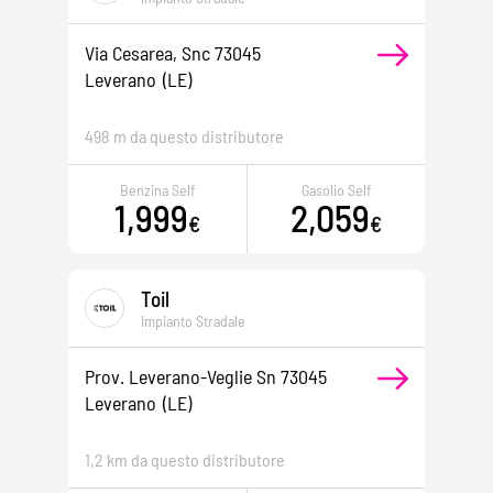
Via Cesarea, Snc 73045
Leverano
(LE)
498 m da questo distributore
Benzina Self
Gasolio Self
1,999
2,059
€
€
Toil
Impianto Stradale
Prov. Leverano-Veglie Sn 73045
Leverano
(LE)
1,2 km da questo distributore