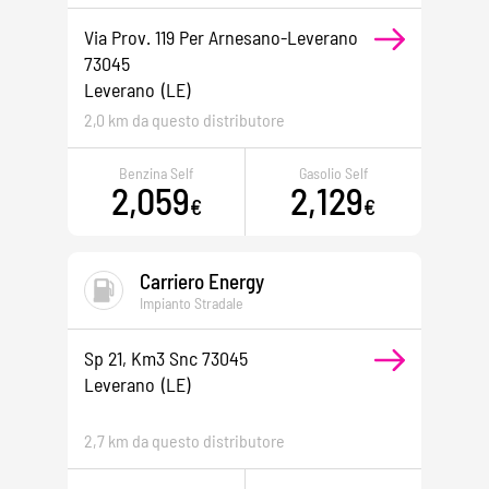
Via Prov. 119 Per Arnesano-Leverano
73045
Leverano
(LE)
2,0 km da questo distributore
Benzina Self
Gasolio Self
2,059
2,129
€
€
Carriero Energy
Impianto Stradale
Sp 21, Km3 Snc 73045
Leverano
(LE)
2,7 km da questo distributore