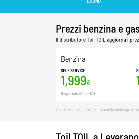
BUONO
Prezzi benzina e gas
Il distributore Toil TOIL aggiorna i p
Benzina
SELF SERVICE
S
1,999
€
Risparmio Self: -€/L
I colori indicano il confronto con la media provinc
Toil TOIL a Leverano