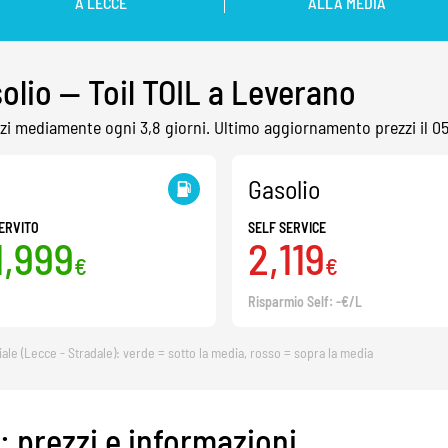
A LECCE
ALLA MEDIA
olio — Toil TOIL a Leverano
rezzi mediamente ogni 3,8 giorni. Ultimo aggiornamento prezzi il 
Gasolio
ERVITO
SELF SERVICE
1,999
2,119
€
€
Risparmio Self: -€/L
iale (Lecce - Stradale): verde = sotto la media, rosso = sopra la media
: prezzi e informazioni