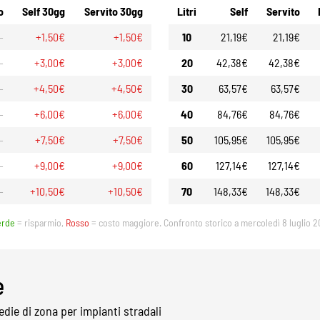
o
Self 30gg
Servito 30gg
Litri
Self
Servito
-
+1,50€
+1,50€
10
21,19€
21,19€
-
+3,00€
+3,00€
20
42,38€
42,38€
-
+4,50€
+4,50€
30
63,57€
63,57€
-
+6,00€
+6,00€
40
84,76€
84,76€
-
+7,50€
+7,50€
50
105,95€
105,95€
-
+9,00€
+9,00€
60
127,14€
127,14€
-
+10,50€
+10,50€
70
148,33€
148,33€
erde
= risparmio,
Rosso
= costo maggiore. Confronto storico a mercoledì 8 luglio 2
e
die di zona per impianti stradali