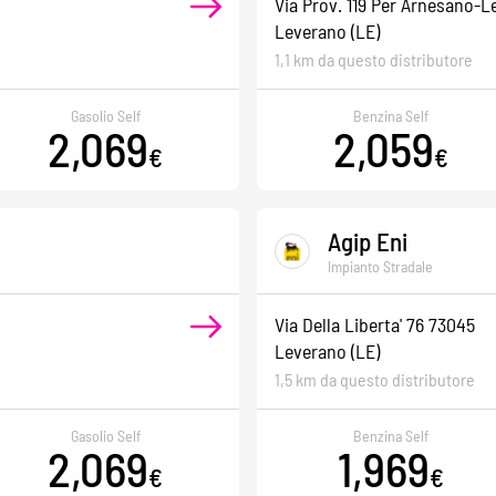
Via Prov. 119 Per Arnesano-
Leverano
(LE)
1,1 km da questo distributore
Gasolio Self
Benzina Self
2,069
2,059
€
€
Agip Eni
Impianto Stradale
Via Della Liberta' 76 73045
Leverano
(LE)
1,5 km da questo distributore
Gasolio Self
Benzina Self
2,069
1,969
€
€