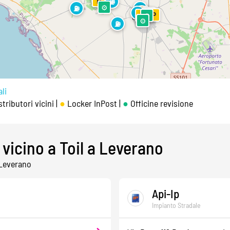
⛽
P
⛽
⛽
⚙
⛽
⛽
⛽
P
⛽
⚙
⚙
P
P
P
⚙
⚙
⛽
li
tributori vicini |
●
Locker InPost |
●
Officine revisione
 vicino a Toil a Leverano
i Leverano
Api-Ip
Impianto Stradale