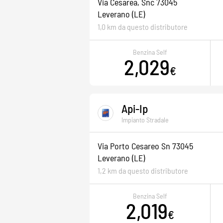
Via Cesarea, Snc 73045
Leverano
(LE)
1,0 km da questo distributore
Benzina Self
2,029
€
Api-Ip
Impianto Stradale
Via Porto Cesareo Sn 73045
Leverano
(LE)
1,2 km da questo distributore
Benzina Self
2,019
€