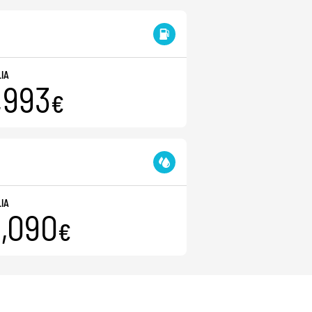
LIA
,993
€
LIA
,090
€