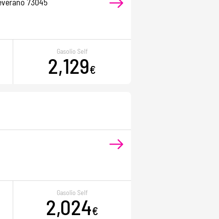
Leverano 73045
Gasolio Self
2,129
€
Gasolio Self
2,024
€