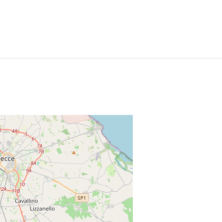
Leaflet
|
©
OpenStreetMap