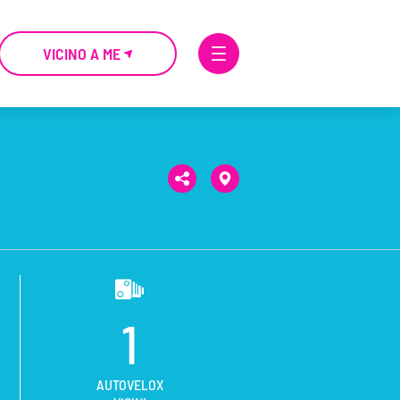
VICINO A ME
1
AUTOVELOX