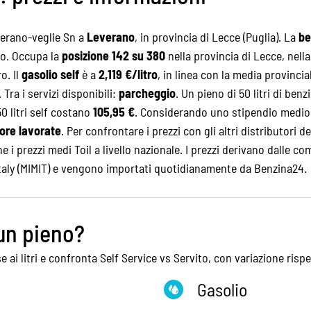
everano-veglie Sn a
Leverano
, in provincia di Lecce (Puglia). La
be
ro. Occupa la
posizione 142 su 380
nella provincia di Lecce, nel
o. Il
gasolio self
è a
2,119 €/litro
, in linea con la media provincia
Tra i servizi disponibili:
parcheggio
. Un pieno di 50 litri di ben
50 litri self costano
105,95 €
. Considerando uno stipendio medio 
 ore lavorate
. Per confrontare i prezzi con gli altri distributori d
he i
prezzi medi Toil
a livello nazionale. I prezzi derivano dalle com
Italy (MIMIT) e vengono importati quotidianamente da Benzina24.
un pieno?
e ai litri e confronta Self Service vs Servito, con variazione risp
Gasolio