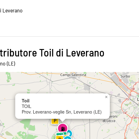
di Leverano
tributore Toil di Leverano
no (LE)
×
Toil
P
TOIL
P
⛽
⛽
⛽
Prov. Leverano-veglie Sn, Leverano (LE)
⛽
⛽
P
⚙
⚙
⛽
P
⛽
⛽
⚙
⚙
⚙
P