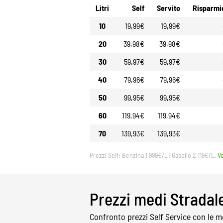
Litri
Self
Servito
Risparmi
10
19,99€
19,99€
20
39,98€
39,98€
30
59,97€
59,97€
40
79,96€
79,96€
50
99,95€
99,95€
60
119,94€
119,94€
70
139,93€
139,93€
Prezzi Self: Benzina 1,999€/L | Gasolio 2,119€/L.
V
Prezzi medi Stradal
Confronto prezzi Self Service con le me