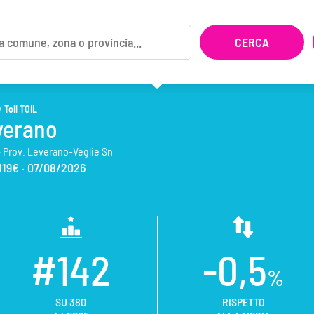
/
Toil TOIL
verano
·
Prov. Leverano-Veglie Sn
119€ ·
07/08/2026
#142
-0,5
%
SU 380
RISPETTO