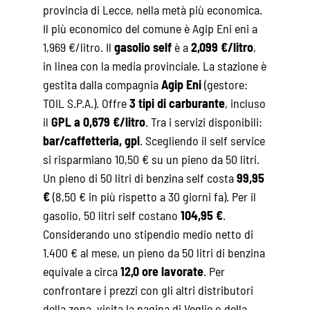
provincia di Lecce, nella metà più economica.
Il più economico del comune è Agip Eni eni a
1,969 €/litro. Il
gasolio self
è a
2,099 €/litro
,
in linea con la media provinciale. La stazione è
gestita dalla compagnia
Agip Eni
(gestore:
TOIL S.P.A.). Offre
3 tipi di carburante
, incluso
il
GPL a 0,679 €/litro
. Tra i servizi disponibili:
bar/caffetteria, gpl
. Scegliendo il self service
si risparmiano 10,50 € su un pieno da 50 litri.
Un pieno di 50 litri di benzina self costa
99,95
€
(8,50 € in più rispetto a 30 giorni fa). Per il
gasolio, 50 litri self costano
104,95 €
.
Considerando uno stipendio medio netto di
1.400 € al mese, un pieno da 50 litri di benzina
equivale a circa
12,0 ore lavorate
. Per
confrontare i prezzi con gli altri distributori
della zona, visita la pagina di
Veglie
o della