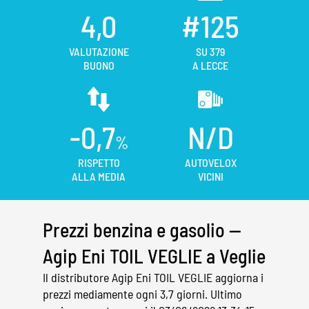
4,0
#125
VALUTAZIONE
SU 379
BUONO
A LECCE
-0,7
N/D
%
RISPETTO
AUTOVELOX
ALLA MEDIA
VICINI
Prezzi benzina e gasolio —
Agip Eni TOIL VEGLIE a Veglie
Il distributore Agip Eni TOIL VEGLIE aggiorna i
prezzi mediamente ogni 3,7 giorni. Ultimo