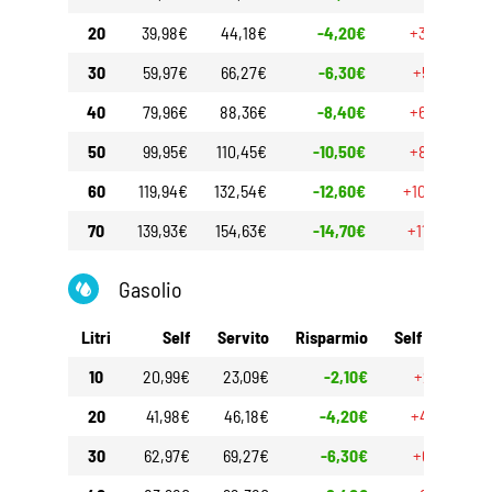
20
39,98€
44,18€
-4,20€
+3,40€
30
59,97€
66,27€
-6,30€
+5,10€
40
79,96€
88,36€
-8,40€
+6,80€
50
99,95€
110,45€
-10,50€
+8,50€
60
119,94€
132,54€
-12,60€
+10,20€
70
139,93€
154,63€
-14,70€
+11,90€
Gasolio
Litri
Self
Servito
Risparmio
Self 30gg
10
20,99€
23,09€
-2,10€
+2,10€
20
41,98€
46,18€
-4,20€
+4,20€
30
62,97€
69,27€
-6,30€
+6,30€