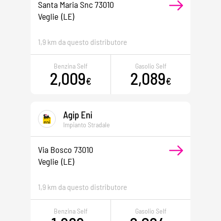
Santa Maria Snc 73010
Veglie
(LE)
1,9 km da questo distributore
Benzina Self
Gasolio Self
2,009
2,089
€
€
Agip Eni
Impianto Stradale
Via Bosco 73010
Veglie
(LE)
1,9 km da questo distributore
Benzina Self
Gasolio Self