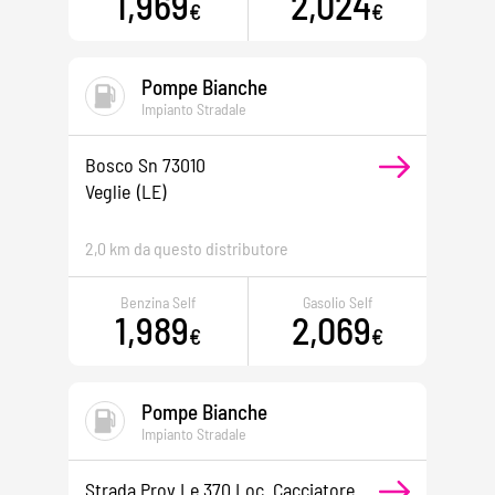
1,969
2,024
€
€
Pompe Bianche
Impianto Stradale
Bosco Sn 73010
Veglie
(LE)
2,0 km da questo distributore
Benzina Self
Gasolio Self
1,989
2,069
€
€
Pompe Bianche
Impianto Stradale
Strada Prov.le 370 Loc. Cacciatore