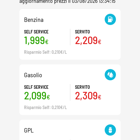
aggiornamento prezzi il 03/08/2026 13:34:15
Benzina
SELF SERVICE
SERVITO
1,999
2,209
€
€
Risparmio Self: 0,210€/L
Gasolio
SELF SERVICE
SERVITO
2,099
2,309
€
€
Risparmio Self: 0,210€/L
GPL