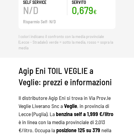
SELF SERVICE
SERVITO
N/D
0,679
€
Risparmio Self: N/D
I colori indicano il confronto con la media provinciale
(Lecce - Stradale): verde = sotto la media, rosso = sopra la
media
Agip Eni TOIL VEGLIE a
Veglie: prezzi e informazioni
Il distributore Agip Eni si trova in Via Prov.le
Veglie Liverano Snc a
Veglie
, in provincia di
Lecce (Puglia). La
benzina self a 1,999 €/litro
è in linea con la media provinciale di 2,013
€/litro. Occupa la
posizione 125 su 379
nella