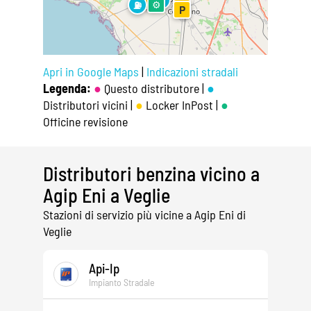
⚙
⛽
P
P
Apri in Google Maps
|
Indicazioni stradali
Legenda:
●
Questo distributore |
●
Distributori vicini |
●
Locker InPost |
●
Officine revisione
Distributori benzina vicino a
Agip Eni a Veglie
Stazioni di servizio più vicine a Agip Eni di
Veglie
Api-Ip
Impianto Stradale