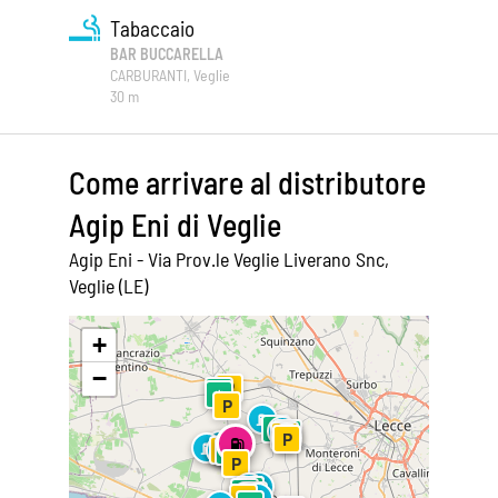
Tabaccaio
BAR BUCCARELLA
CARBURANTI, Veglie
30 m
Come arrivare al distributore
Agip Eni di Veglie
Agip Eni - Via Prov.le Veglie Liverano Snc,
Veglie (LE)
Leaflet
|
©
OpenStreetMap
+
−
P
⚙
⚙
P
⛽
⚙
⛽
⚙
P
⛽
P
⛽
⛽
⛽
⛽
⛽
⛽
⛽
P
⚙
⚙
P
⛽
⛽
⚙
⚙
⚙
P
⛽
⛽
P
⛽