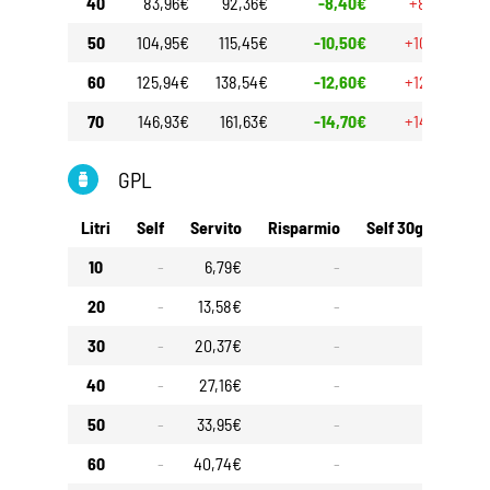
40
83,96€
92,36€
-8,40€
+8,40€
50
104,95€
115,45€
-10,50€
+10,50€
60
125,94€
138,54€
-12,60€
+12,60€
70
146,93€
161,63€
-14,70€
+14,70€
GPL
Litri
Self
Servito
Risparmio
Self 30gg
Serv
10
-
6,79€
-
-
20
-
13,58€
-
-
30
-
20,37€
-
-
40
-
27,16€
-
-
50
-
33,95€
-
-
60
-
40,74€
-
-