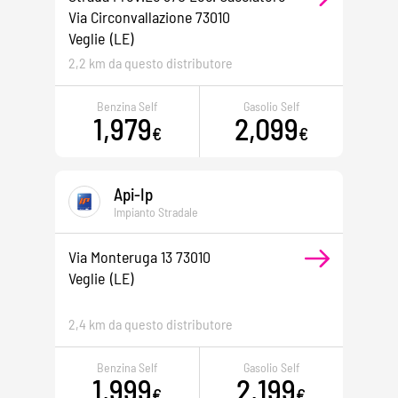
Via Circonvallazione 73010
Veglie
(LE)
2,2 km da questo distributore
Benzina Self
Gasolio Self
1,979
2,099
€
€
Api-Ip
Impianto Stradale
Via Monteruga 13 73010
Veglie
(LE)
2,4 km da questo distributore
Benzina Self
Gasolio Self
1,999
2,199
€
€