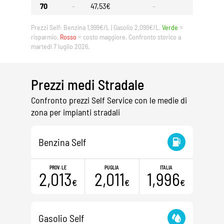
70
-
47,53€
-
-
Prezzi Self: Benzina 1,999€/L | Gasolio 2,099€/L.
Verde
=
risparmio,
Rosso
= costo maggiore. Confronto storico a
martedì 7 luglio 2026.
Prezzi medi Stradale
Confronto prezzi Self Service con le medie di
zona per impianti stradali
Benzina Self
PROV. LE
PUGLIA
ITALIA
2,013
2,011
1,996
€
€
€
Gasolio Self