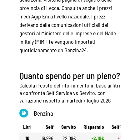
provincia di Lecce
. Consulta anche i
prezzi
medi Agip Eni
a livello nazionale. I prezzi
derivano dalle comunicazioni ufficiali dei
gestori al Ministero delle Imprese e del Made
in Italy (MIMIT) e vengono importati
quotidianamente da Benzina24.
Quanto spendo per un pieno?
Calcola il costo del rifornimento in base ai litri
e confronta Self Service vs Servito, con
variazione rispetto a martedì 7 luglio 2026
Benzina
Litri
Self
Servito
Risparmio
Self 30gg
S
10
19,99€
22,09€
-2,10€
+1,70€