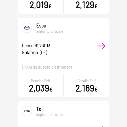
2,019
2,129
€
€
Esso
Impianto Stradale
Lecce 61 73013
Galatina
(LE)
1,1 km da questo distributore
Benzina Self
Gasolio Self
2,039
2,169
€
€
Toil
Impianto Stradale