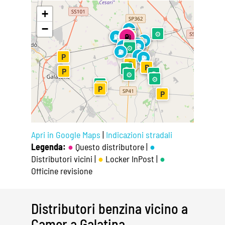
+
−
⛽
⚙
⚙
⚙
⛽
⛽
⛽
P
⛽
⛽
P
⛽
P
⛽
⛽
⛽
⚙
⚙
⛽
⛽
P
⛽
⛽
P
⛽
P
⚙
⛽
P
⚙
⚙
⚙
⚙
P
P
P
Apri in Google Maps
|
Indicazioni stradali
Legenda:
●
Questo distributore |
●
Distributori vicini |
●
Locker InPost |
●
Officine revisione
Distributori benzina vicino a
Camer a Galatina