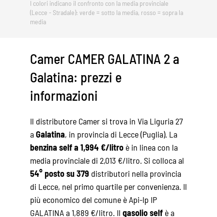
I colori indicano il confronto con la media provinciale
(Lecce - Stradale): verde = sotto la media, rosso = sopra la
media
Camer CAMER GALATINA 2 a
Galatina: prezzi e
informazioni
Il distributore Camer si trova in Via Liguria 27
a
Galatina
, in provincia di Lecce (Puglia). La
benzina self a 1,994 €/litro
è in linea con la
media provinciale di 2,013 €/litro. Si colloca al
54° posto su 379
distributori nella provincia
di Lecce, nel primo quartile per convenienza. Il
più economico del comune è Api-Ip IP
GALATINA a 1,889 €/litro. Il
gasolio self
è a