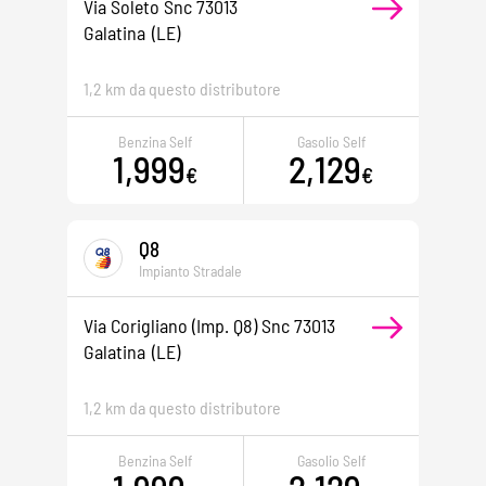
Via Soleto Snc 73013
Galatina
(LE)
1,2 km da questo distributore
Benzina Self
Gasolio Self
1,999
2,129
€
€
Q8
Impianto Stradale
Via Corigliano (imp. Q8) Snc 73013
Galatina
(LE)
1,2 km da questo distributore
Benzina Self
Gasolio Self