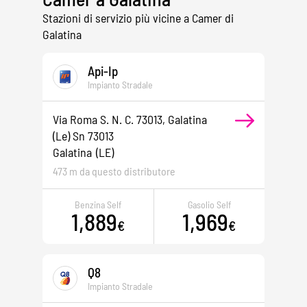
Stazioni di servizio più vicine a Camer di
Galatina
Api-Ip
Impianto Stradale
Via Roma S. N. C. 73013, Galatina
(le) Sn 73013
Galatina
(LE)
473 m da questo distributore
Benzina Self
Gasolio Self
1,889
1,969
€
€
Q8
Impianto Stradale