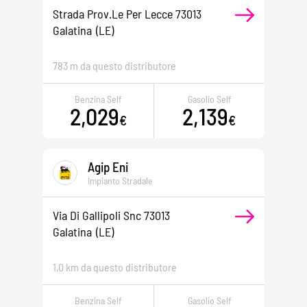
Strada Prov.le Per Lecce 73013
Galatina
(LE)
783 m da questo distributore
Benzina Self
Gasolio Self
2,029
2,139
€
€
Agip Eni
Impianto Stradale
Via Di Gallipoli Snc 73013
Galatina
(LE)
1,0 km da questo distributore
Benzina Self
Gasolio Self