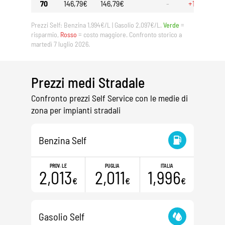
70
146,79€
146,79€
-
+11,27€
Prezzi Self: Benzina 1,994€/L | Gasolio 2,097€/L.
Verde
=
risparmio,
Rosso
= costo maggiore. Confronto storico a
martedì 7 luglio 2026.
Prezzi medi Stradale
Confronto prezzi Self Service con le medie di
zona per impianti stradali
Benzina Self
PROV. LE
PUGLIA
ITALIA
2,013
2,011
1,996
€
€
€
Gasolio Self