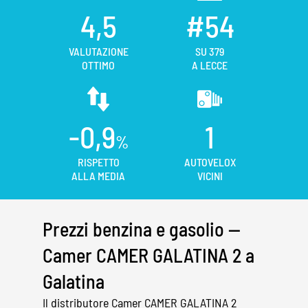
4,5
#54
VALUTAZIONE
SU 379
OTTIMO
A LECCE
-0,9
1
%
RISPETTO
AUTOVELOX
ALLA MEDIA
VICINI
Prezzi benzina e gasolio —
Camer CAMER GALATINA 2 a
Galatina
Il distributore Camer CAMER GALATINA 2