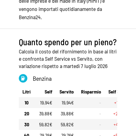
delle Imprese e del Made in Italy (MIMIT) e
vengono importati quotidianamente da
Benzina24.
Quanto spendo per un pieno?
Calcola il costo del rifornimento in base ai litri
e confronta Self Service vs Servito, con
variazione rispetto a martedì 7 luglio 2026
Benzina
Litri
Self
Servito
Risparmio
Self 30gg
S
10
19,94€
19,94€
-
+1,45€
20
39,88€
39,88€
-
+2,90€
30
59,82€
59,82€
-
+4,35€
40
79,76€
79,76€
-
+5,80€