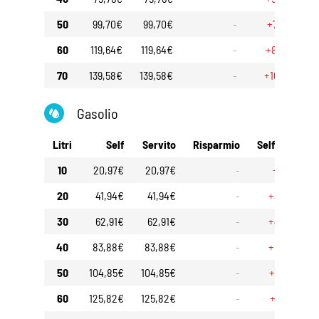
50
99,70€
99,70€
-
+7,25€
60
119,64€
119,64€
-
+8,70€
70
139,58€
139,58€
-
+10,15€
Gasolio
Litri
Self
Servito
Risparmio
Self 30gg
10
20,97€
20,97€
-
+1,61€
20
41,94€
41,94€
-
+3,22€
30
62,91€
62,91€
-
+4,83€
40
83,88€
83,88€
-
+6,44€
50
104,85€
104,85€
-
+8,05€
60
125,82€
125,82€
-
+9,66€