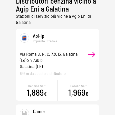
Distributori benzina vicino a
Agip Eni a Galatina
Stazioni di servizio più vicine a Agip Eni di
Galatina
Api-Ip
Impianto Stradale
Via Roma S. N. C. 73013, Galatina
(le) Sn 73013
Galatina
(LE)
666 m da questo distributore
Benzina Self
Gasolio Self
1,889
1,969
€
€
Camer