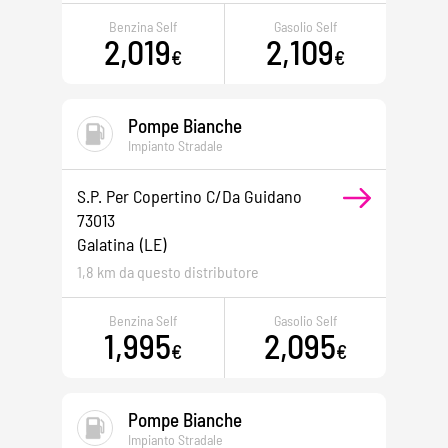
Benzina Self
Gasolio Self
2,019
2,109
€
€
Pompe Bianche
Impianto Stradale
S.p. Per Copertino C/da Guidano
73013
Galatina
(LE)
1,8 km da questo distributore
Benzina Self
Gasolio Self
1,995
2,095
€
€
Pompe Bianche
Impianto Stradale