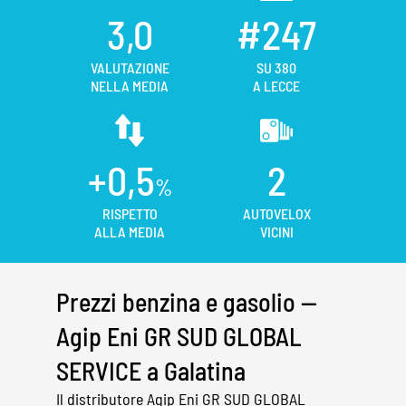
3,0
#247
VALUTAZIONE
SU 380
NELLA MEDIA
A LECCE
+0,5
2
%
RISPETTO
AUTOVELOX
ALLA MEDIA
VICINI
Prezzi benzina e gasolio —
Agip Eni GR SUD GLOBAL
SERVICE a Galatina
Il distributore Agip Eni GR SUD GLOBAL