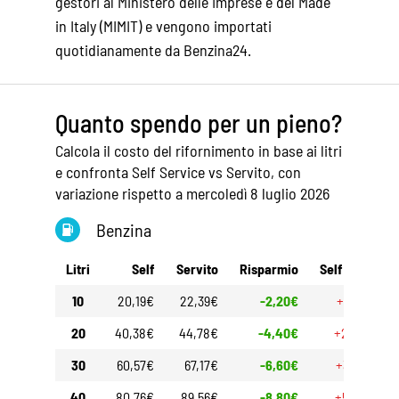
gestori al Ministero delle Imprese e del Made
in Italy (MIMIT) e vengono importati
quotidianamente da Benzina24.
Quanto spendo per un pieno?
Calcola il costo del rifornimento in base ai litri
e confronta Self Service vs Servito, con
variazione rispetto a mercoledì 8 luglio 2026
Benzina
Litri
Self
Servito
Risparmio
Self 30gg
10
20,19€
22,39€
-2,20€
+1,25€
20
40,38€
44,78€
-4,40€
+2,50€
30
60,57€
67,17€
-6,60€
+3,75€
40
80,76€
89,56€
-8,80€
+5,00€