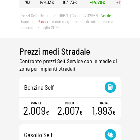
70
149,03€
163,73€
-14,70€
+12,95€
Prezzi Self: Benzina 2,019€/L | Gasolio 2,129€/L.
Verde
=
risparmio,
Rosso
= costo maggiore. Confronto storico a
mercoledì 8 luglio 2026.
Prezzi medi Stradale
Confronto prezzi Self Service con le medie di
zona per impianti stradali
Benzina Self
PROV. LE
PUGLIA
ITALIA
2,009
2,007
1,993
€
€
€
Gasolio Self