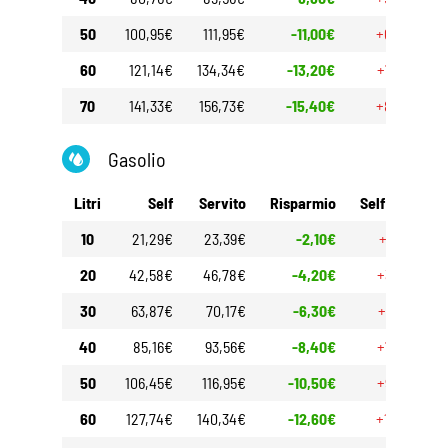
50
100,95€
111,95€
-11,00€
+6,25€
60
121,14€
134,34€
-13,20€
+7,50€
70
141,33€
156,73€
-15,40€
+8,75€
Gasolio
Litri
Self
Servito
Risparmio
Self 30gg
10
21,29€
23,39€
-2,10€
+1,85€
20
42,58€
46,78€
-4,20€
+3,70€
30
63,87€
70,17€
-6,30€
+5,55€
40
85,16€
93,56€
-8,40€
+7,40€
50
106,45€
116,95€
-10,50€
+9,25€
60
127,74€
140,34€
-12,60€
+11,10€