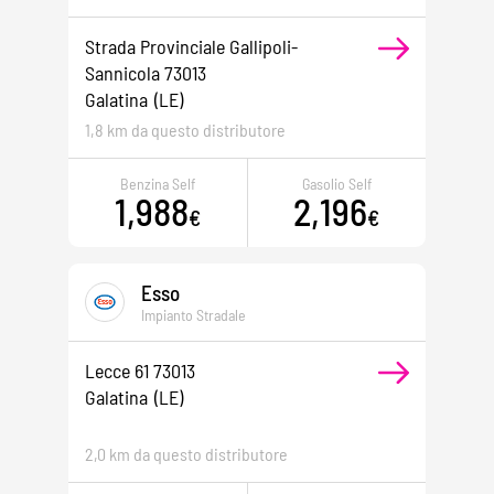
Strada Provinciale Gallipoli-
Sannicola 73013
Galatina
(LE)
1,8 km da questo distributore
Benzina Self
Gasolio Self
1,988
2,196
€
€
Esso
Impianto Stradale
Lecce 61 73013
Galatina
(LE)
2,0 km da questo distributore