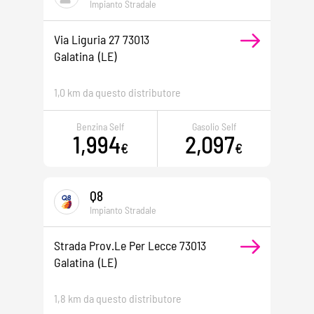
Impianto Stradale
Via Liguria 27 73013
Galatina
(LE)
1,0 km da questo distributore
Benzina Self
Gasolio Self
1,994
2,097
€
€
Q8
Impianto Stradale
Strada Prov.le Per Lecce 73013
Galatina
(LE)
1,8 km da questo distributore