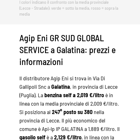
I colori indicano il confronto con la media provinciale
(Lecce - Stradale): verde = sotto la media, rosso = sopra la
media
Agip Eni GR SUD GLOBAL
SERVICE a Galatina: prezzi e
informazioni
Il distributore Agip Eni si trova in Via Di
Gallipoli Snc a
Galatina
, in provincia di Lecce
(Puglia). La
benzina self a 2,019 €/litro
è in
linea con la media provinciale di 2,009 €/litro.
Si posiziona al
247° posto su 380
nella
provincia di Lecce. Il più economico del
comune è Api-Ip IP GALATINA a 1,889 €/litro. Il
gasolio self
è a
2,129 €/litro
, in linea con la