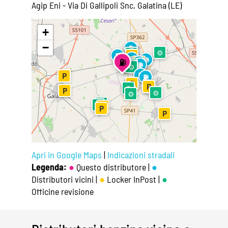
Agip Eni - Via Di Gallipoli Snc, Galatina (LE)
Leaflet
|
©
OpenStreetMap
+
−
⛽
⚙
⚙
⚙
⛽
⛽
P
⛽
⛽
⛽
P
⛽
P
⛽
⛽
⛽
⛽
⚙
⚙
⛽
P
⛽
⛽
P
⛽
P
⚙
⛽
P
⚙
⚙
⚙
⚙
P
P
P
Apri in Google Maps
|
Indicazioni stradali
Legenda:
●
Questo distributore |
●
Distributori vicini |
●
Locker InPost |
●
Officine revisione