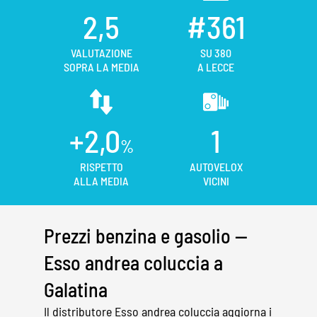
2,5
#361
VALUTAZIONE
SU 380
SOPRA LA MEDIA
A LECCE
+2,0
1
%
RISPETTO
AUTOVELOX
ALLA MEDIA
VICINI
Prezzi benzina e gasolio —
Esso andrea coluccia a
Galatina
Il distributore Esso andrea coluccia aggiorna i