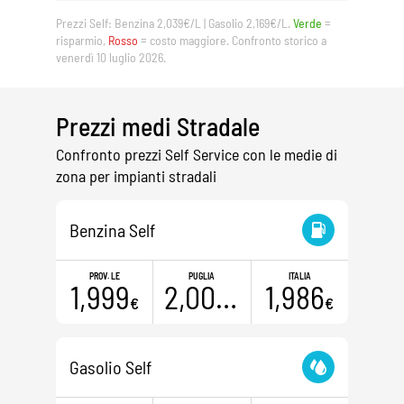
Prezzi Self: Benzina 2,039€/L | Gasolio 2,169€/L.
Verde
=
risparmio,
Rosso
= costo maggiore. Confronto storico a
venerdì 10 luglio 2026.
Prezzi medi Stradale
Confronto prezzi Self Service con le medie di
zona per impianti stradali
Benzina Self
PROV. LE
PUGLIA
ITALIA
1,999
2,000
1,986
€
€
€
Gasolio Self