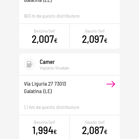
903 m da questo distributore
Benzina Self
Gasolio Self
2,007
2,097
€
€
Camer
Impianto Stradale
Via Liguria 27 73013
Galatina
(LE)
1,1 km da questo distributore
Benzina Self
Gasolio Self
1,994
2,087
€
€