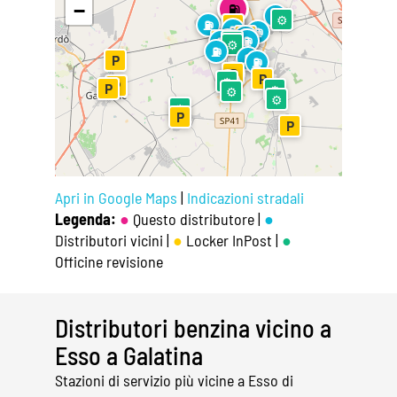
⛽
−
⛽
⛽
⚙
⚙
⚙
⛽
P
⛽
⛽
P
⛽
P
⛽
⛽
⛽
⛽
⚙
⚙
⛽
⛽
P
⛽
⛽
P
P
⚙
⛽
P
P
⚙
⚙
⚙
⚙
P
P
Apri in Google Maps
|
Indicazioni stradali
Legenda:
●
Questo distributore |
●
Distributori vicini |
●
Locker InPost |
●
Officine revisione
Distributori benzina vicino a
Esso a Galatina
Stazioni di servizio più vicine a Esso di