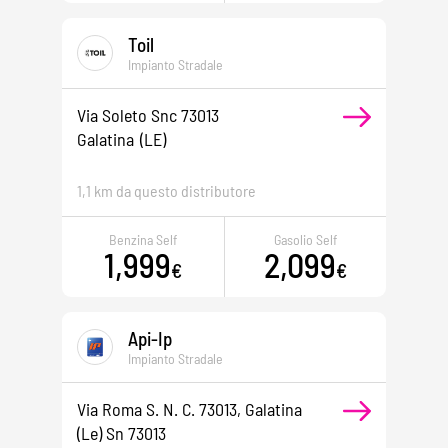
Toil
Impianto Stradale
Via Soleto Snc 73013
Galatina
(LE)
1,1 km da questo distributore
Benzina Self
Gasolio Self
1,999
2,099
€
€
Api-Ip
Impianto Stradale
Via Roma S. N. C. 73013, Galatina
(le) Sn 73013