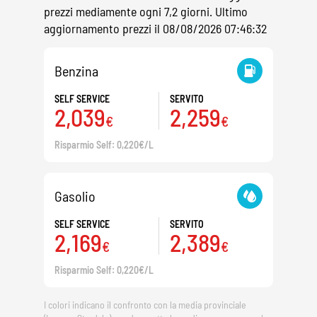
prezzi mediamente ogni 7,2 giorni. Ultimo
aggiornamento prezzi il 08/08/2026 07:46:32
Benzina
SELF SERVICE
SERVITO
2,039
2,259
€
€
Risparmio Self: 0,220€/L
Gasolio
SELF SERVICE
SERVITO
2,169
2,389
€
€
Risparmio Self: 0,220€/L
I colori indicano il confronto con la media provinciale