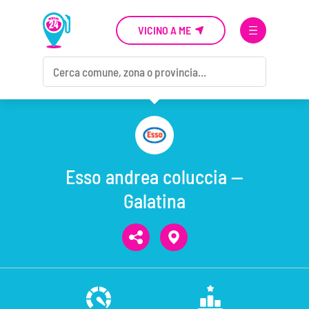
VICINO A ME
Esso andrea coluccia —
Galatina