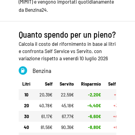
(MIMIT) e vengono importati quotidianamente
da Benzina24.
Quanto spendo per un pieno?
Calcola il costo del rifornimento in base ai litri
e confronta Self Service vs Servito, con
variazione rispetto a venerdì 10 luglio 2026
Benzina
Litri
Self
Servito
Risparmio
Self 30gg
10
20,39€
22,59€
-2,20€
+1,50€
20
40,78€
45,18€
-4,40€
+3,00€
30
61,17€
67,77€
-6,60€
+4,50€
40
81,56€
90,36€
-8,80€
+6,00€