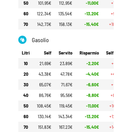
50
101,95€
112,95€
-11,00€
+7,50€
60
122,34€
135,54€
-13,20€
+9,00€
70
142,73€
158,13€
-15,40€
+10,50€
Gasolio
Litri
Self
Servito
Risparmio
Self 30gg
10
21,69€
23,89€
-2,20€
+2,10€
20
43,38€
47,78€
-4,40€
+4,20€
30
65,07€
71,67€
-6,60€
+6,30€
40
86,76€
95,56€
-8,80€
+8,40€
50
108,45€
119,45€
-11,00€
+10,50€
60
130,14€
143,34€
-13,20€
+12,60€
70
151,83€
167,23€
-15,40€
+14,70€