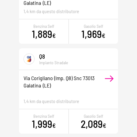
Galatina
(LE)
1,4 km da questo distributore
Benzina Self
Gasolio Self
1,889
1,969
€
€
Q8
Impianto Stradale
Via Corigliano (imp. Q8) Snc 73013
Galatina
(LE)
1,4 km da questo distributore
Benzina Self
Gasolio Self
1,999
2,089
€
€