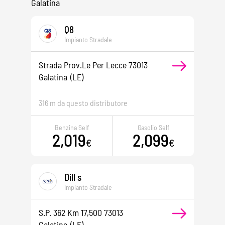
Galatina
Q8
Impianto Stradale
Strada Prov.le Per Lecce 73013
Galatina
(LE)
316 m da questo distributore
Benzina Self
Gasolio Self
2,019
2,099
€
€
Dill s
Impianto Stradale
S.p. 362 Km 17,500 73013
Galatina
(LE)