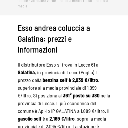
(Lecce - Stradale): verde = sotto la media, rosso = sopra la
media
Esso andrea coluccia a
Galatina: prezzi e
informazioni
Il distributore Esso si trova in Lecce 61 a
Galatina
, in provincia di Lecce (Puglia). Il
prezzo della
benzina self è 2,039 €/litro
,
superiore alla media provinciale di 1,999
€/litro. Si posiziona al
361° posto su 380
nella
provincia di Lecce. Il più economico del
comune è Api-Ip IP GALATINA a 1,889 €/litro. Il
gasolio self
è a
2,169 €/litro
, sopra la media
provinciale di 2,095 €/litro. La stazione è