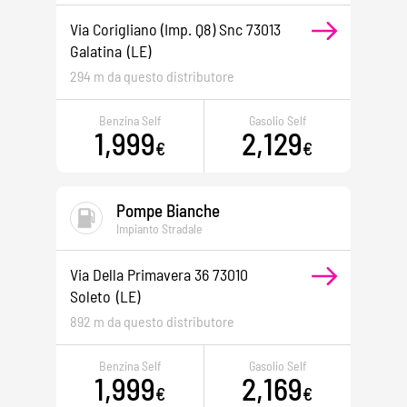
Via Corigliano (imp. Q8) Snc 73013
Galatina
(LE)
294 m da questo distributore
Benzina Self
Gasolio Self
1,999
2,129
€
€
Pompe Bianche
Impianto Stradale
Via Della Primavera 36 73010
Soleto
(LE)
892 m da questo distributore
Benzina Self
Gasolio Self
1,999
2,169
€
€