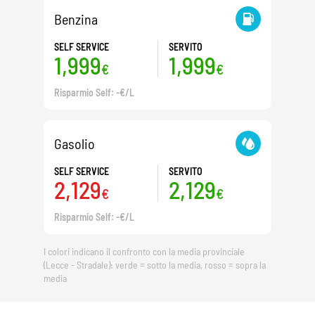
Benzina
SELF SERVICE
SERVITO
1,999
1,999
€
€
Risparmio Self: -€/L
Gasolio
SELF SERVICE
SERVITO
2,129
2,129
€
€
Risparmio Self: -€/L
I colori indicano il confronto con la media provinciale
(Lecce - Stradale): verde = sotto la media, rosso = sopra la
media