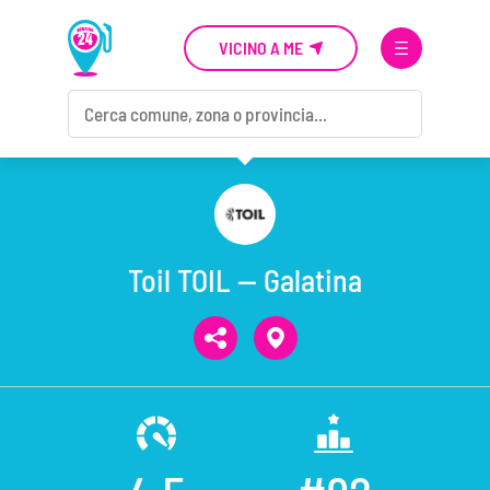
VICINO A ME
Toil TOIL — Galatina