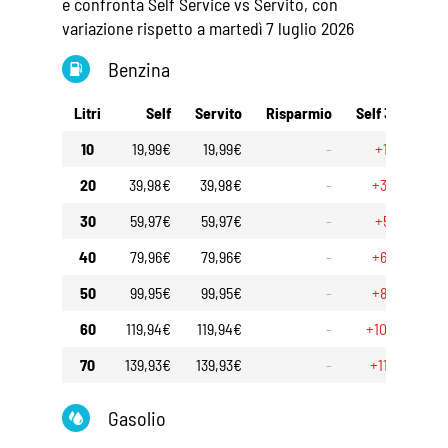
e confronta Self Service vs Servito, con
variazione rispetto a martedì 7 luglio 2026
Benzina
Litri
Self
Servito
Risparmio
Self 30gg
S
10
19,99€
19,99€
-
+1,70€
20
39,98€
39,98€
-
+3,40€
30
59,97€
59,97€
-
+5,10€
40
79,96€
79,96€
-
+6,80€
50
99,95€
99,95€
-
+8,50€
60
119,94€
119,94€
-
+10,20€
70
139,93€
139,93€
-
+11,90€
Gasolio