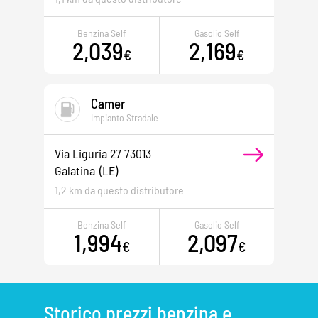
Benzina Self
Gasolio Self
2,039
2,169
€
€
Camer
Impianto Stradale
Via Liguria 27 73013
Galatina
(LE)
1,2 km da questo distributore
Benzina Self
Gasolio Self
1,994
2,097
€
€
Storico prezzi benzina e