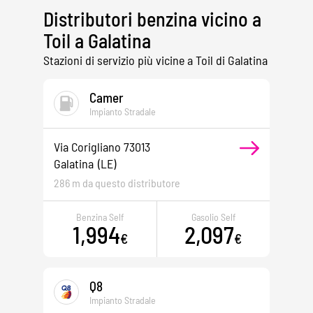
Distributori benzina vicino a
Toil a Galatina
Stazioni di servizio più vicine a Toil di Galatina
Camer
Impianto Stradale
Via Corigliano 73013
Galatina
(LE)
286 m da questo distributore
Benzina Self
Gasolio Self
1,994
2,097
€
€
Q8
Impianto Stradale