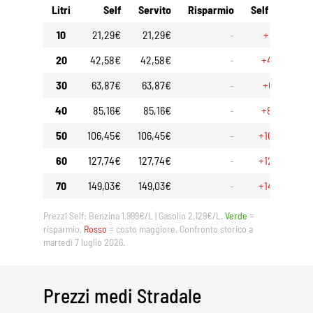
Litri
Self
Servito
Risparmio
Self 30gg
10
21,29€
21,29€
-
+2,10€
20
42,58€
42,58€
-
+4,20€
30
63,87€
63,87€
-
+6,30€
40
85,16€
85,16€
-
+8,40€
50
106,45€
106,45€
-
+10,50€
60
127,74€
127,74€
-
+12,60€
70
149,03€
149,03€
-
+14,70€
Prezzi Self: Benzina 1,999€/L | Gasolio 2,129€/L.
Verde
=
risparmio,
Rosso
= costo maggiore. Confronto storico a
martedì 7 luglio 2026.
Prezzi medi Stradale