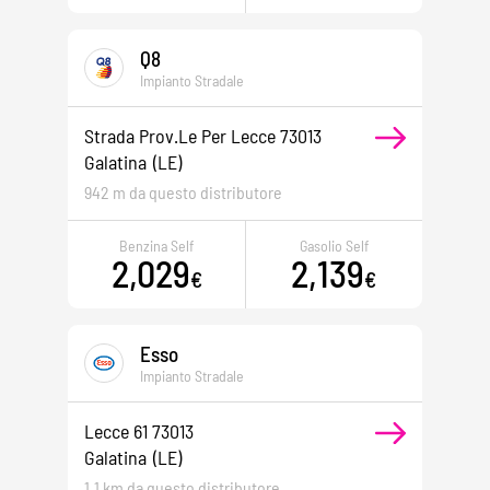
Q8
Impianto Stradale
Strada Prov.le Per Lecce 73013
Galatina
(LE)
942 m da questo distributore
Benzina Self
Gasolio Self
2,029
2,139
€
€
Esso
Impianto Stradale
Lecce 61 73013
Galatina
(LE)
1,1 km da questo distributore