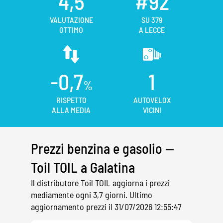
4,5
#92
VALUTAZIONE
SU 379
OTTIMO
A LECCE
-0,7
1
%
RISPETTO
AUTOVELOX
ALLA MEDIA
VICINI
Prezzi benzina e gasolio —
Toil TOIL a Galatina
Il distributore Toil TOIL aggiorna i prezzi
mediamente ogni 3,7 giorni. Ultimo
aggiornamento prezzi il 31/07/2026 12:55:47