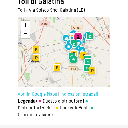
Toil di Galatina
Toil - Via Soleto Snc, Galatina (LE)
Leaflet
|
©
OpenStreetMap
+
−
⛽
⛽
⛽
⚙
⚙
⚙
⛽
⛽
P
⛽
⛽
P
P
⛽
⛽
⛽
⛽
⚙
⚙
⛽
⛽
P
⛽
⛽
P
⛽
P
⚙
P
⚙
⚙
⚙
P
P
⚙
P
Apri in Google Maps
|
Indicazioni stradali
Legenda:
●
Questo distributore |
●
Distributori vicini |
●
Locker InPost |
●
Officine revisione