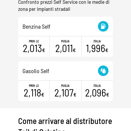
Confronto prezzi Self Service con le medie di
zona per impianti stradali
Benzina Self
PROV. LE
PUGLIA
ITALIA
2,013
2,011
1,996
€
€
€
Gasolio Self
PROV. LE
PUGLIA
ITALIA
2,118
2,107
2,096
€
€
€
Come arrivare al distributore