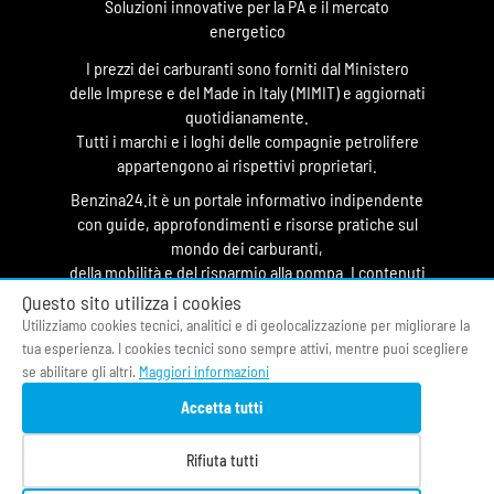
Soluzioni innovative per la PA e il mercato
energetico
I prezzi dei carburanti sono forniti dal Ministero
delle Imprese e del Made in Italy (MIMIT) e aggiornati
quotidianamente.
Tutti i marchi e i loghi delle compagnie petrolifere
appartengono ai rispettivi proprietari.
Benzina24.it è un portale informativo indipendente
con guide, approfondimenti e risorse pratiche sul
mondo dei carburanti,
della mobilità e del risparmio alla pompa. I contenuti
hanno finalità divulgativa e non costituiscono
Questo sito utilizza i cookies
testata giornalistica.
Utilizziamo cookies tecnici, analitici e di geolocalizzazione per migliorare la
tua esperienza. I cookies tecnici sono sempre attivi, mentre puoi scegliere
© 2026 O&DS S.r.l.
se abilitare gli altri.
Maggiori informazioni
CF & P.IVA 05058400964
Accetta tutti
Privacy Policy
|
Cookie Policy
|
Termini di Servizio
|
Contatti
|
Fonti
|
Chi siamo
Rifiuta tutti
Prezzi benzina oggi
|
Osservatorio Carburanti
|