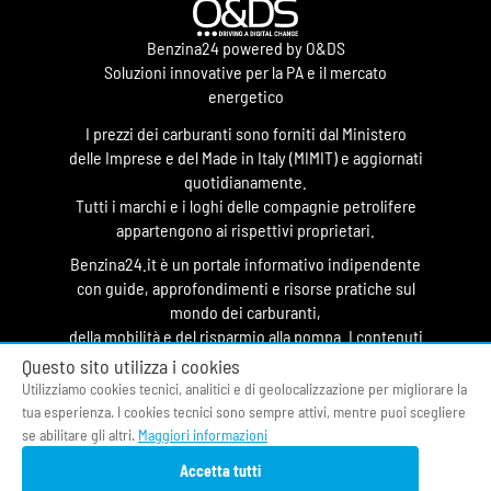
Benzina24 powered by O&DS
Soluzioni innovative per la PA e il mercato
energetico
I prezzi dei carburanti sono forniti dal Ministero
delle Imprese e del Made in Italy (MIMIT) e aggiornati
quotidianamente.
Tutti i marchi e i loghi delle compagnie petrolifere
appartengono ai rispettivi proprietari.
Benzina24.it è un portale informativo indipendente
con guide, approfondimenti e risorse pratiche sul
mondo dei carburanti,
della mobilità e del risparmio alla pompa. I contenuti
hanno finalità divulgativa e non costituiscono
Questo sito utilizza i cookies
testata giornalistica.
Utilizziamo cookies tecnici, analitici e di geolocalizzazione per migliorare la
tua esperienza. I cookies tecnici sono sempre attivi, mentre puoi scegliere
© 2026 O&DS S.r.l.
se abilitare gli altri.
Maggiori informazioni
CF & P.IVA 05058400964
Accetta tutti
Privacy Policy
|
Cookie Policy
|
Termini di Servizio
|