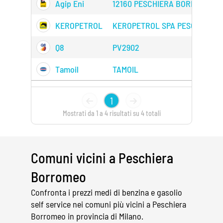
Agip Eni
12160 PESCHIERA BORROMEO
KEROPETROL
KEROPETROL SPA PESCHIERA
Q8
PV2902
Tamoil
TAMOIL
1
Mostrati da 1 a 4 risultati su 4 totali
Comuni vicini a Peschiera
Borromeo
Confronta i prezzi medi di benzina e gasolio
self service nei comuni più vicini a Peschiera
Borromeo in provincia di Milano.