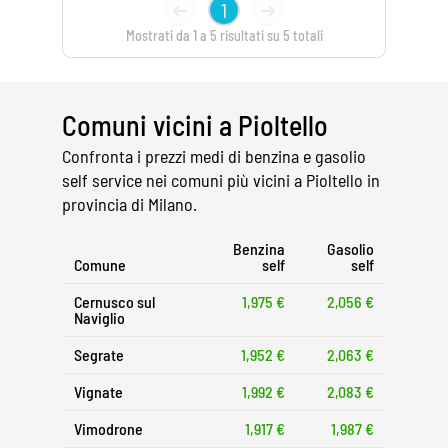
1
Mostrati da 1 a 5 risultati su 5 totali
Comuni vicini a Pioltello
Confronta i prezzi medi di benzina e gasolio
self service nei comuni più vicini a Pioltello in
provincia di Milano.
Benzina
Gasolio
Comune
self
self
Cernusco sul
1,975 €
2,056 €
Naviglio
Segrate
1,952 €
2,063 €
Vignate
1,992 €
2,083 €
Vimodrone
1,917 €
1,987 €