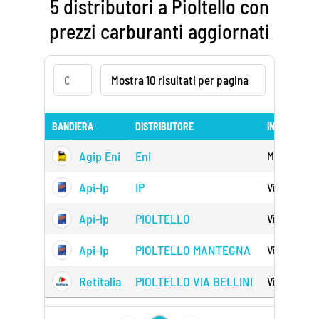
5 distributori a Pioltello con
prezzi carburanti aggiornati
BANDIERA
DISTRIBUTORE
INDIRIZZO
Agip Eni
Eni
Milano 9 2
Api-Ip
IP
Via Roma 1
Api-Ip
PIOLTELLO
Via Monza 
Api-Ip
PIOLTELLO MANTEGNA
Via Manteg
Retitalia
PIOLTELLO VIA BELLINI
Via Bellini 