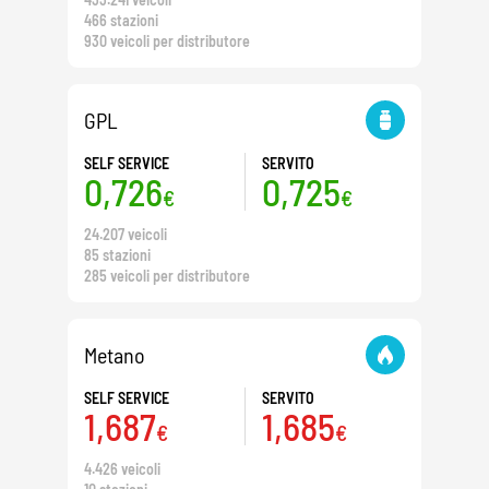
466 stazioni
930 veicoli per distributore
GPL
SELF SERVICE
SERVITO
0,726
0,725
€
€
24.207 veicoli
85 stazioni
285 veicoli per distributore
Metano
SELF SERVICE
SERVITO
1,687
1,685
€
€
4.426 veicoli