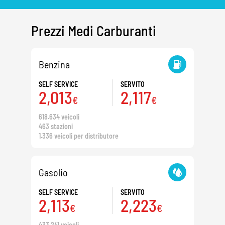
Prezzi Medi Carburanti
Benzina
SELF SERVICE
SERVITO
2,013
2,117
€
€
618.634 veicoli
463 stazioni
1.336 veicoli per distributore
Gasolio
SELF SERVICE
SERVITO
2,113
2,223
€
€
433.241 veicoli