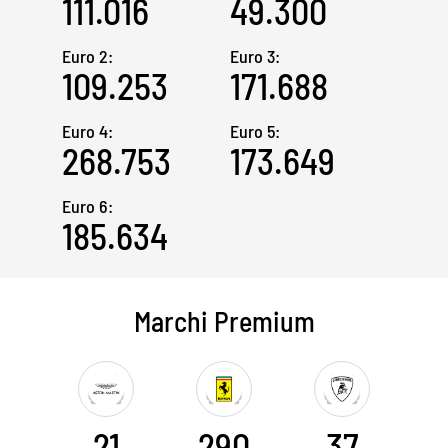
111.016
49.300
Euro 2:
Euro 3:
109.253
171.688
Euro 4:
Euro 5:
268.753
173.649
Euro 6:
185.634
Marchi Premium
21
290
37