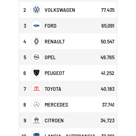
2
VOLKSWAGEN
77.435
3
FORD
65.091
4
RENAULT
50.547
5
OPEL
49.765
6
PEUGEOT
41.252
7
TOYOTA
40.183
8
MERCEDES
37.741
9
CITROEN
34.723