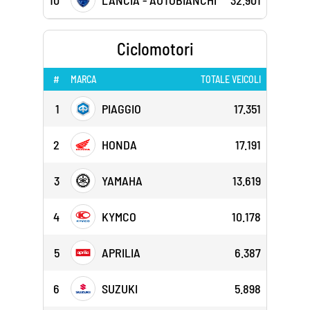
10
LANCIA - AUTOBIANCHI
32.901
Ciclomotori
#
MARCA
TOTALE VEICOLI
1
PIAGGIO
17.351
2
HONDA
17.191
3
YAMAHA
13.619
4
KYMCO
10.178
5
APRILIA
6.387
6
SUZUKI
5.898