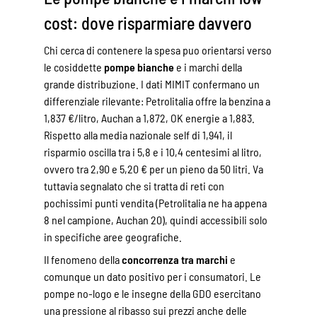
cost: dove risparmiare davvero
Chi cerca di contenere la spesa puo orientarsi verso
le cosiddette
pompe bianche
e i marchi della
grande distribuzione. I dati MIMIT confermano un
differenziale rilevante: Petrolitalia offre la benzina a
1,837 €/litro, Auchan a 1,872, OK energie a 1,883.
Rispetto alla media nazionale self di 1,941, il
risparmio oscilla tra i 5,8 e i 10,4 centesimi al litro,
ovvero tra 2,90 e 5,20 € per un pieno da 50 litri. Va
tuttavia segnalato che si tratta di reti con
pochissimi punti vendita (Petrolitalia ne ha appena
8 nel campione, Auchan 20), quindi accessibili solo
in specifiche aree geografiche.
Il fenomeno della
concorrenza tra marchi
e
comunque un dato positivo per i consumatori. Le
pompe no-logo e le insegne della GDO esercitano
una pressione al ribasso sui prezzi anche delle