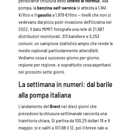
perdurante chiusura dello
Stretto di Hormuz
. Alla
pompa, la
benzina self-service
si attesta a 1,941
€/litro e il
gasolio
a 1,979 €/litro — livelli che non si
vedevano dal picco post-invasione dell'Ucraina nel
2022. Il dato MIMIT fotografa una rete di 21.687
distributori monitorati, 313 bandiere e 5.253
comuni: un campione statistico ampio che rende le
medie nazionali particolarmente attendibili.
Vediamo cosa e successo giorno per giorno,
regione per regione, e soprattutto cosa aspettarsi
nei prossimi sette giorni.
La settimana in numeri: dal barile
alla pompa italiana
L'andamento del
Brent
nei dieci giorni che
precedono la chiusura settimanale racconta una
traiettoria chiara. Si partiva da 100,25 dollari l'8 e 9
maggio; si e saliti a 107,68 il 12, poi il breve calo a