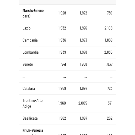
Marche
(meno
1,928
1,972
730
cara)
Lazio
1,932
1,976
2.108
Campania
1,936
1,973
1.859
Lombardia
1,939
1,978
2.835
Veneto
1,941
1,968
1.837
...
...
...
...
Calabria
1,959
1,997
723
Trentino-Alto
1,960
2,005
371
Adige
Basilicata
1,962
1,997
252
Friuli-Venezia