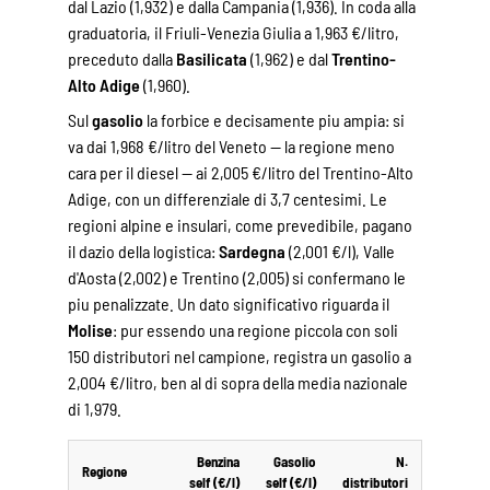
dal
Lazio
(1,932) e dalla
Campania
(1,936). In coda alla
graduatoria, il
Friuli-Venezia Giulia
a 1,963 €/litro,
preceduto dalla
Basilicata
(1,962) e dal
Trentino-
Alto Adige
(1,960).
Sul
gasolio
la forbice e decisamente piu ampia: si
va dai 1,968 €/litro del
Veneto
— la regione meno
cara per il diesel — ai 2,005 €/litro del Trentino-Alto
Adige, con un differenziale di 3,7 centesimi. Le
regioni alpine e insulari, come prevedibile, pagano
il dazio della logistica:
Sardegna
(2,001 €/l), Valle
d'Aosta (2,002) e Trentino (2,005) si confermano le
piu penalizzate. Un dato significativo riguarda il
Molise
: pur essendo una regione piccola con soli
150 distributori nel campione, registra un gasolio a
2,004 €/litro, ben al di sopra della media nazionale
di 1,979.
Benzina
Gasolio
N.
Regione
self (€/l)
self (€/l)
distributori