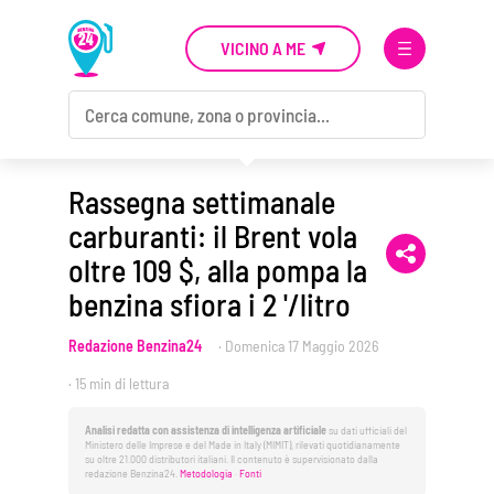
VICINO A ME
Rassegna settimanale
carburanti: il Brent vola
oltre 109 $, alla pompa la
benzina sfiora i 2 '/litro
Redazione Benzina24
·
Domenica 17 Maggio 2026
· 15 min di lettura
Analisi redatta con assistenza di intelligenza artificiale
su dati ufficiali del
Ministero delle Imprese e del Made in Italy (MIMIT), rilevati quotidianamente
su oltre 21.000 distributori italiani. Il contenuto è supervisionato dalla
redazione Benzina24.
Metodologia
·
Fonti