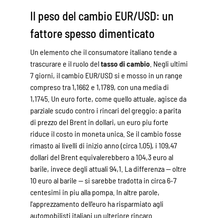
Il peso del cambio EUR/USD: un
fattore spesso dimenticato
Un elemento che il consumatore italiano tende a
trascurare e il ruolo del
tasso di cambio
. Negli ultimi
7 giorni, il cambio EUR/USD si e mosso in un range
compreso tra 1,1662 e 1,1789, con una media di
1,1745. Un euro forte, come quello attuale, agisce da
parziale scudo contro i rincari del greggio: a parita
di prezzo del Brent in dollari, un euro piu forte
riduce il costo in moneta unica. Se il cambio fosse
rimasto ai livelli di inizio anno (circa 1,05), i 109,47
dollari del Brent equivalerebbero a 104,3 euro al
barile, invece degli attuali 94,1. La differenza — oltre
10 euro al barile — si sarebbe tradotta in circa 6-7
centesimi in piu alla pompa. In altre parole,
l'apprezzamento dell'euro ha risparmiato agli
automobilisti italiani un ulteriore rincaro