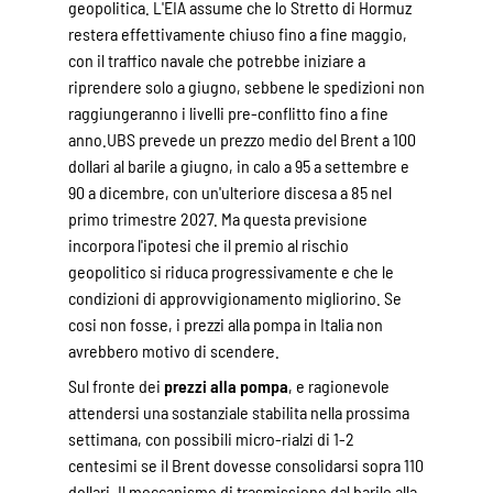
geopolitica. L'EIA assume che lo Stretto di Hormuz
restera effettivamente chiuso fino a fine maggio,
con il traffico navale che potrebbe iniziare a
riprendere solo a giugno, sebbene le spedizioni non
raggiungeranno i livelli pre-conflitto fino a fine
anno.UBS prevede un prezzo medio del Brent a 100
dollari al barile a giugno, in calo a 95 a settembre e
90 a dicembre, con un'ulteriore discesa a 85 nel
primo trimestre 2027. Ma questa previsione
incorpora l'ipotesi che il premio al rischio
geopolitico si riduca progressivamente e che le
condizioni di approvvigionamento migliorino. Se
cosi non fosse, i prezzi alla pompa in Italia non
avrebbero motivo di scendere.
Sul fronte dei
prezzi alla pompa
, e ragionevole
attendersi una sostanziale stabilita nella prossima
settimana, con possibili micro-rialzi di 1-2
centesimi se il Brent dovesse consolidarsi sopra 110
dollari. Il meccanismo di trasmissione dal barile alla