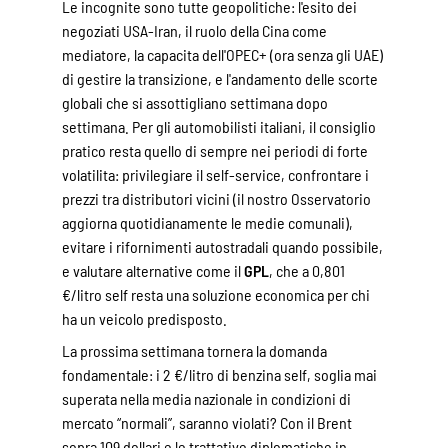
Le incognite sono tutte geopolitiche: l'esito dei
negoziati USA-Iran, il ruolo della Cina come
mediatore, la capacita dell'OPEC+ (ora senza gli UAE)
di gestire la transizione, e l'andamento delle scorte
globali che si assottigliano settimana dopo
settimana. Per gli automobilisti italiani, il consiglio
pratico resta quello di sempre nei periodi di forte
volatilita: privilegiare il self-service, confrontare i
prezzi tra distributori vicini (il
nostro Osservatorio
aggiorna quotidianamente le medie comunali),
evitare i rifornimenti autostradali quando possibile,
e valutare alternative come il
GPL
, che a 0,801
€/litro self resta una soluzione economica per chi
ha un veicolo predisposto.
La prossima settimana tornera la domanda
fondamentale: i 2 €/litro di benzina self, soglia mai
superata nella media nazionale in condizioni di
mercato “normali”, saranno violati? Con il Brent
sopra 109 dollari e le trattative diplomatiche in