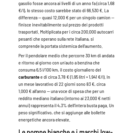
gasolio fosse ancora ai livelli di un anno fa (circa 1,68
€/l), lo stesso costo sarebbe stato di 66.530 €. La
differenza — quasi 12.000 € per un singolo camion —
finisce inevitabilmente sul prezzo dei prodotti
trasportati. Moltiplicata per i circa 200.000 autocarri
pesanti che operano sulla rete italiana, si
comprende la portata sistemica dell'aumento.
Per il pendolare medio che percorre 30 km di andata
e ritorno al giorno con un'auto a benzina che
consuma 6,5 l/100 km, il costo giornaliero del
carburante
e di circa 3,78 € (1,95 litri × 1,941 €/l). In
un mese lavorativo di 22 giorni sono 83 €, circa
1.000 € all'anno — una voce di spesa che per un
reddito mediano italiano (intorno ai 23.000 € netti
annui) rappresenta il 4,3% dell'intera busta paga. Un
peso significativo, che si aggiunge alle bollette
energetiche ancora elevate.
Le pompe bianche e i marchi low-