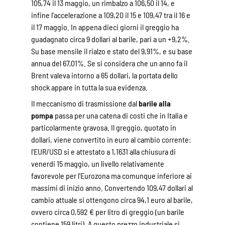
105,74 il 13 maggio, un rimbalzo a 106,50 il 14, e
infine l'accelerazione a 109,20 il 15 e 109,47 tra il 16 e
il 17 maggio. In appena dieci giorni il greggio ha
guadagnato circa 9 dollari al barile, pari a un +9,2%.
Su base mensile il rialzo e stato del 9,91%, e su base
annua del 67,01%. Se si considera che un anno fa il
Brent valeva intorno a 65 dollari, la portata dello
shock appare in tutta la sua evidenza.
Il meccanismo di trasmissione dal
barile alla
pompa
passa per una catena di costi che in Italia e
particolarmente gravosa. Il greggio, quotato in
dollari, viene convertito in euro al cambio corrente:
l'EUR/USD si e attestato a 1,1631 alla chiusura di
venerdi 15 maggio, un livello relativamente
favorevole per l'Eurozona ma comunque inferiore ai
massimi di inizio anno. Convertendo 109,47 dollari al
cambio attuale si ottengono circa 94,1 euro al barile,
ovvero circa 0,592 € per litro di greggio (un barile
contiene 159 litri). A questo prezzo industriale si