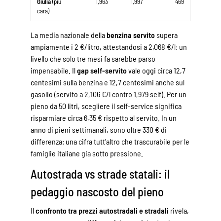
Giulia
(piu
1,963
1,997
469
cara)
La media nazionale della
benzina servito
supera
ampiamente i 2 €/litro, attestandosi a 2,068 €/l: un
livello che solo tre mesi fa sarebbe parso
impensabile. Il
gap self-servito
vale oggi circa 12,7
centesimi sulla benzina e 12,7 centesimi anche sul
gasolio (servito a 2,106 €/l contro 1,979 self). Per un
pieno da 50 litri, scegliere il self-service significa
risparmiare circa 6,35 € rispetto al servito. In un
anno di pieni settimanali, sono oltre 330 € di
differenza: una cifra tutt'altro che trascurabile per le
famiglie italiane gia sotto pressione.
Autostrada vs strade statali: il
pedaggio nascosto del pieno
Il
confronto tra prezzi autostradali e stradali
rivela,