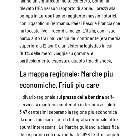
hanno un significato molto concreto. Come ha
rilevato l'IEA nel suo rapporto di aprile, i prezzi alla
pompa in Europa hanno raggiunto massimi storici,
con il gasolio in Germania, Paesi Bassi e Francia che
ha toccato livelli record a marzo. L'Italia, con il suo
parco auto tra i piu vecchi del continente (eta media
superiore a 12 anni) e un sistema logistico in cui
l'80% delle merci viaggia su gomma, e
particolarmente esposta a questo tipo di shock.
La mappa regionale:
Marche
piu
economiche,
Friuli
piu care
Il divario regionale sul
prezzo della benzina
self-
service si mantiene contenuto in termini assoluti —
3,47 centesimi separano la regione piu economica
da quella piu cara — ma la fotografia regionale offre
spunti interessanti. Le
Marche
guidano la classifica
del risparmio con una media di 1,928 €/litro, seguite