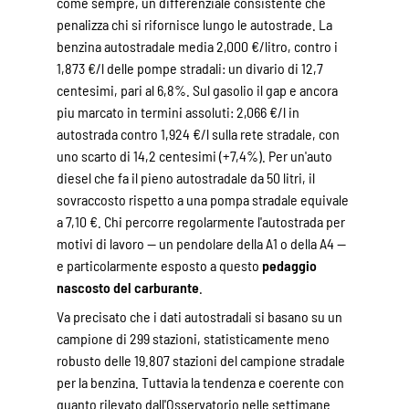
come sempre, un differenziale consistente che
penalizza chi si rifornisce lungo le autostrade. La
benzina autostradale media 2,000 €/litro, contro i
1,873 €/l delle pompe stradali: un divario di 12,7
centesimi, pari al 6,8%. Sul gasolio il gap e ancora
piu marcato in termini assoluti: 2,066 €/l in
autostrada contro 1,924 €/l sulla rete stradale, con
uno scarto di 14,2 centesimi (+7,4%). Per un'auto
diesel che fa il pieno autostradale da 50 litri, il
sovraccosto rispetto a una pompa stradale equivale
a 7,10 €. Chi percorre regolarmente l'autostrada per
motivi di lavoro — un pendolare della A1 o della A4 —
e particolarmente esposto a questo
pedaggio
nascosto del carburante
.
Va precisato che i dati autostradali si basano su un
campione di 299 stazioni, statisticamente meno
robusto delle 19.807 stazioni del campione stradale
per la benzina. Tuttavia la tendenza e coerente con
quanto rilevato dall'Osservatorio nelle settimane