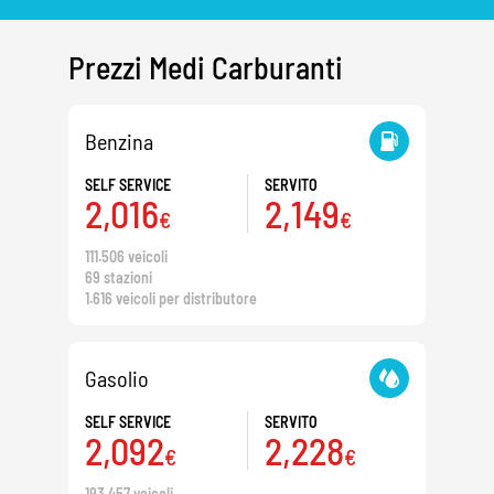
Prezzi Medi Carburanti
Benzina
SELF SERVICE
SERVITO
2,016
2,149
€
€
111.506 veicoli
69 stazioni
1.616 veicoli per distributore
Gasolio
SELF SERVICE
SERVITO
2,092
2,228
€
€
193.457 veicoli