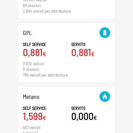
69 stazioni
2.804 veicoli per distributore
GPL
SELF SERVICE
SERVITO
0,881
0,881
€
€
3.932 veicoli
5 stazioni
786 veicoli per distributore
Metano
SELF SERVICE
SERVITO
1,599
0,000
€
€
667 veicoli