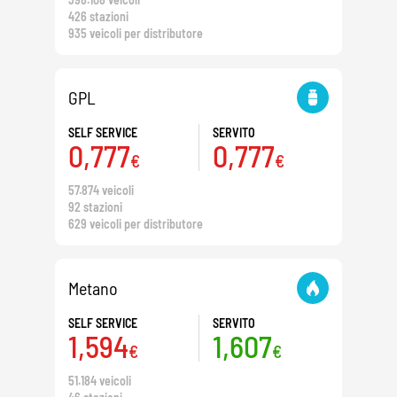
426 stazioni
935 veicoli per distributore
GPL
SELF SERVICE
SERVITO
0,777
0,777
€
€
57.874 veicoli
92 stazioni
629 veicoli per distributore
Metano
SELF SERVICE
SERVITO
1,594
1,607
€
€
51.184 veicoli