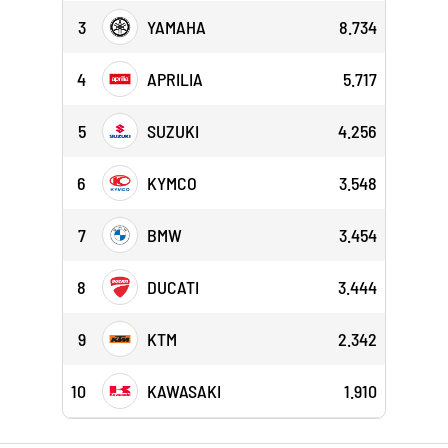
3
YAMAHA
8.734
4
APRILIA
5.717
5
SUZUKI
4.256
6
KYMCO
3.548
7
BMW
3.454
8
DUCATI
3.444
9
KTM
2.342
10
KAWASAKI
1.910