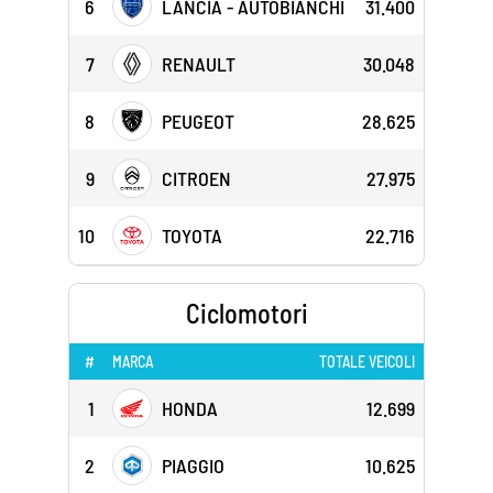
6
LANCIA - AUTOBIANCHI
31.400
7
RENAULT
30.048
8
PEUGEOT
28.625
9
CITROEN
27.975
10
TOYOTA
22.716
Ciclomotori
#
MARCA
TOTALE VEICOLI
1
HONDA
12.699
2
PIAGGIO
10.625