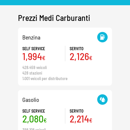
Prezzi Medi Carburanti
Benzina
SELF SERVICE
SERVITO
1,994
2,126
€
€
428.459 veicoli
428 stazioni
1.001 veicoli per distributore
Gasolio
SELF SERVICE
SERVITO
2,080
2,214
€
€
398.108 veicoli