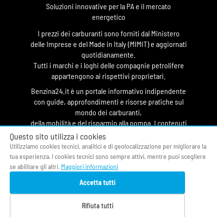
Soluzioni innovative per la PA e il mercato
energetico
I prezzi dei carburanti sono forniti dal Ministero
delle Imprese e del Made in Italy (MIMIT) e aggiornati
quotidianamente.
Tutti i marchi e i loghi delle compagnie petrolifere
appartengono ai rispettivi proprietari.
Benzina24.it è un portale informativo indipendente
con guide, approfondimenti e risorse pratiche sul
mondo dei carburanti,
della mobilità e del risparmio alla pompa. I contenuti
hanno finalità divulgativa e non costituiscono
Questo sito utilizza i cookies
testata giornalistica.
Utilizziamo cookies tecnici, analitici e di geolocalizzazione per migliorare la
tua esperienza. I cookies tecnici sono sempre attivi, mentre puoi scegliere
© 2026 O&DS S.r.l.
se abilitare gli altri.
Maggiori informazioni
CF & P.IVA 05058400964
Accetta tutti
Privacy Policy
|
Cookie Policy
|
Termini di Servizio
|
Contatti
|
Fonti
|
Chi siamo
Rifiuta tutti
Prezzi benzina oggi
|
Osservatorio Carburanti
|