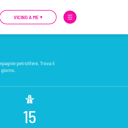
VICINO A ME
mpagnie petrolifere. Trova il
 giorno.
15