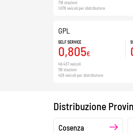
718 stazioni
1.076 veicoli per distributore
GPL
SELF SERVICE
S
0,805
€
49.437 veicoli
116 stazioni
426 veicoli per distributore
Distribuzione Provi
Cosenza