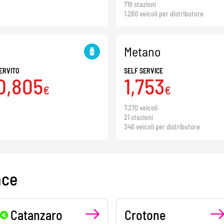
719 stazioni
1.260 veicoli per distributore
Metano
ERVITO
SELF SERVICE
0,805
1,753
€
€
7.270 veicoli
21 stazioni
346 veicoli per distributore
nce
Catanzaro
Crotone