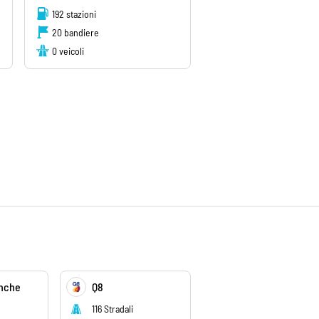
192 stazioni
20 bandiere
0 veicoli
nche
Q8
116 Stradali