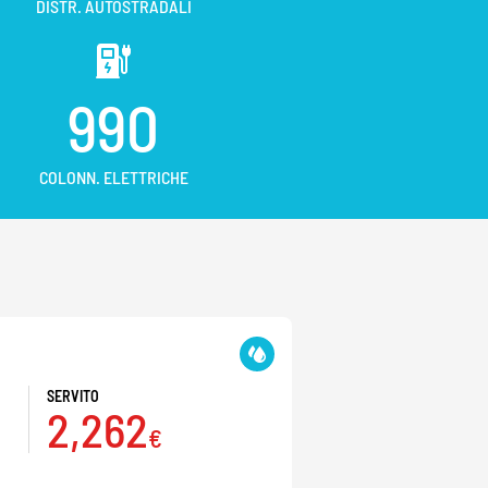
DISTR. AUTOSTRADALI
990
COLONN. ELETTRICHE
SERVITO
2,262
€