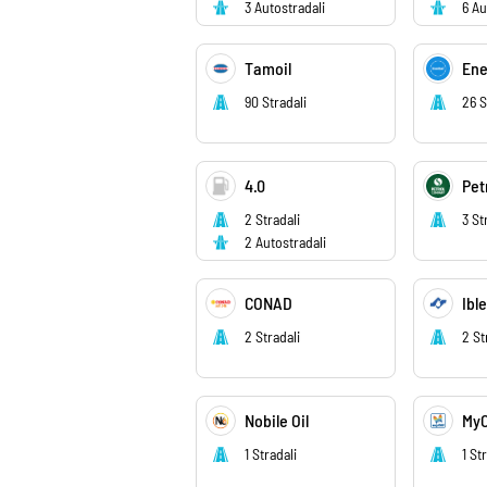
3 Autostradali
6 Au
Tamoil
Ene
90 Stradali
26 S
4.0
Pet
2 Stradali
3 St
2 Autostradali
CONAD
Ibl
2 Stradali
2 St
Nobile Oil
MyO
1 Stradali
1 St