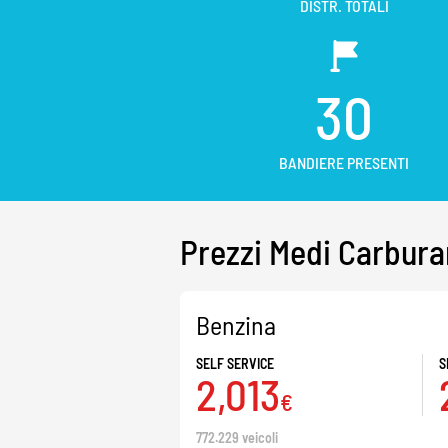
DISTR. TOTALI
30
BANDIERE PRESENTI
Prezzi Medi Carbura
Benzina
SELF SERVICE
S
2,013
€
772.229 veicoli