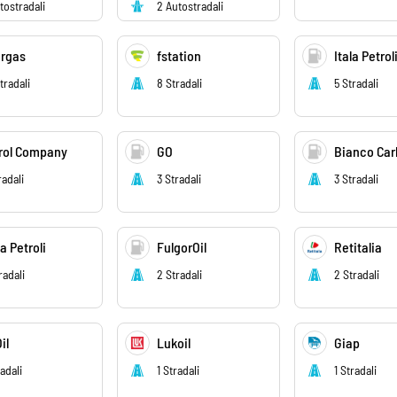
tostradali
2 Autostradali
rgas
fstation
Itala Petrol
tradali
8 Stradali
5 Stradali
rol Company
GO
Bianco Car
radali
3 Stradali
3 Stradali
ea Petroli
FulgorOil
Retitalia
radali
2 Stradali
2 Stradali
il
Lukoil
Giap
radali
1 Stradali
1 Stradali