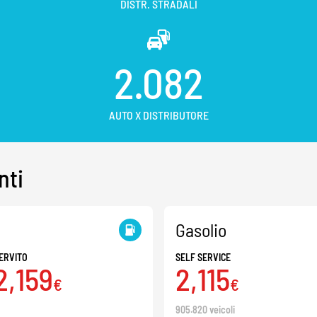
DISTR. STRADALI
2.082
AUTO X DISTRIBUTORE
nti
Gasolio
ERVITO
SELF SERVICE
2,159
2,115
€
€
905.820 veicoli