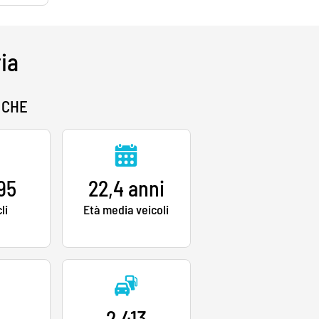
ria
ICHE
95
22,4 anni
li
Età media veicoli
3
2.413