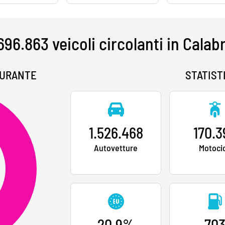
696.863 veicoli circolanti in Calab
BURANTE
STATIST
1.526.468
170.3
Autovetture
Motocic
20,9%
70