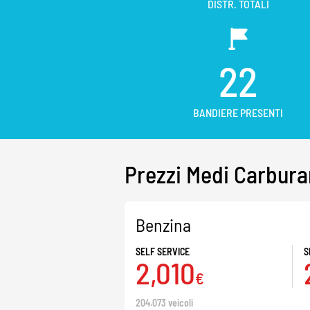
DISTR. TOTALI
22
BANDIERE PRESENTI
Prezzi Medi Carbura
Benzina
SELF SERVICE
S
2,010
€
204.073 veicoli