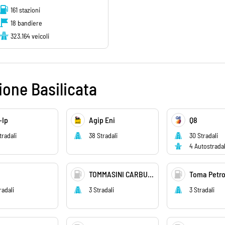
161 stazioni
18 bandiere
323.164 veicoli
ione Basilicata
-Ip
Agip Eni
Q8
tradali
38 Stradali
30 Stradali
4 Autostradal
TOMMASINI CARBURANTI
Toma Petro
radali
3 Stradali
3 Stradali