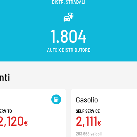
DISTR. STRADALI
1.804
AUTO X DISTRIBUTORE
nti
Gasolio
ERVITO
SELF SERVICE
2,120
2,111
€
€
283.668 veicoli