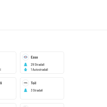
Esso
29 Stradali
i
1 Autostradali
li
Toil
3 Stradali