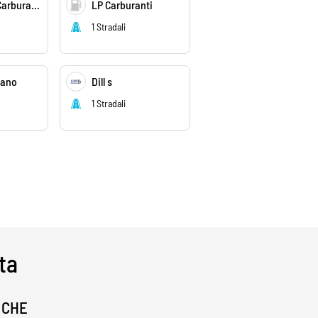
TreConfiniCarburanti
LP Carburanti
1 Stradali
tano
Dill s
1 Stradali
ta
ICHE