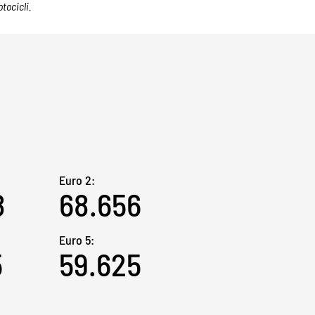
tocicli.
Euro 2:
8
68.656
Euro 5:
5
59.625