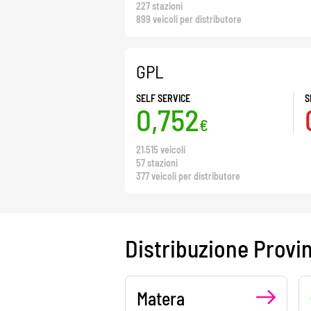
227 stazioni
899 veicoli per distributore
GPL
SELF SERVICE
S
0,752
€
21.515 veicoli
57 stazioni
377 veicoli per distributore
Distribuzione Provi
Matera