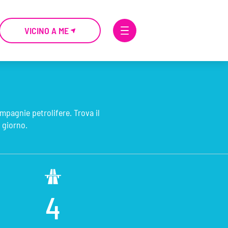
VICINO A ME
ompagnie petrolifere. Trova il
 giorno.
4