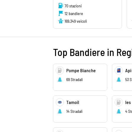
70 stazioni
12 bandiere
169.349 veicoli
Top Bandiere in Reg
Pompe Bianche
Api
69 Stradali
53 S
Tamoil
Ies
14 Stradali
4 St