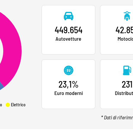
449.654
42.8
Autovetture
Motocic
23,1%
231
Euro moderni
Distribu
o
Elettrico
* Dati di riferi