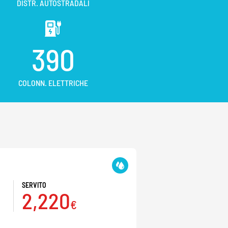
DISTR. AUTOSTRADALI
390
COLONN. ELETTRICHE
SERVITO
2,220
€