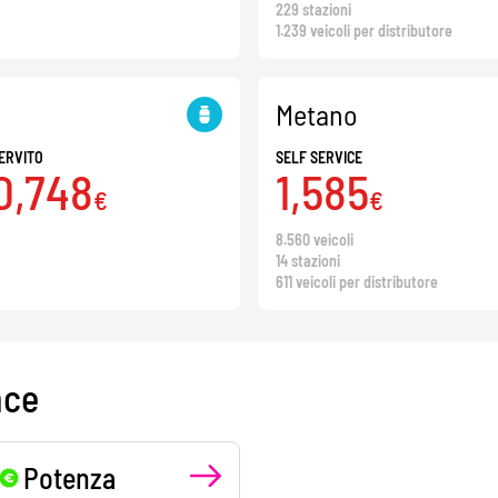
229 stazioni
1.239 veicoli per distributore
Metano
ERVITO
SELF SERVICE
0,748
1,585
€
€
8.560 veicoli
14 stazioni
611 veicoli per distributore
nce
Potenza