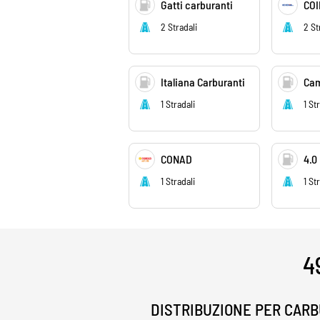
Gatti carburanti
COI
2 Stradali
2 St
Italiana Carburanti
Ca
1 Stradali
1 St
CONAD
4.0
1 Stradali
1 St
4
DISTRIBUZIONE PER CAR