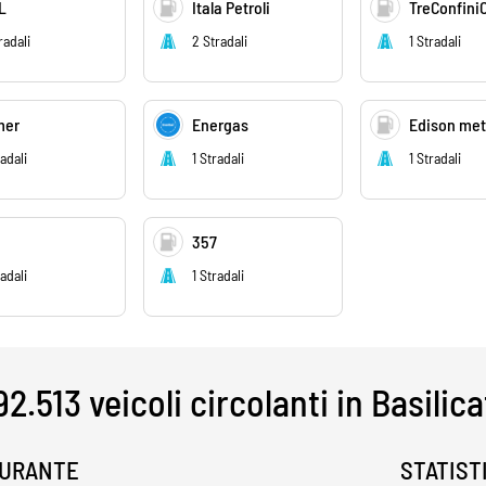
L
Itala Petroli
radali
2 Stradali
1 Stradali
mer
Energas
Edison me
radali
1 Stradali
1 Stradali
357
radali
1 Stradali
92.513 veicoli circolanti in Basilica
BURANTE
STATIST