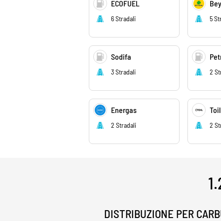
ECOFUEL
Bey
6 Stradali
5 St
Sodifa
Pet
3 Stradali
2 St
Energas
Toil
2 Stradali
2 St
1.
DISTRIBUZIONE PER CAR