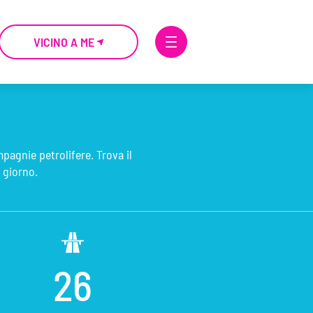
VICINO A ME
mpagnie petrolifere. Trova il
 giorno.
26