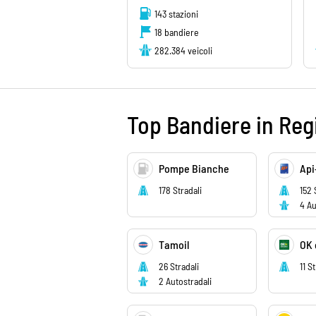
143 stazioni
18 bandiere
282.384 veicoli
Top Bandiere in Re
Pompe Bianche
Api
178 Stradali
152 
4 Au
Tamoil
OK 
26 Stradali
11 S
2 Autostradali