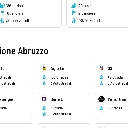
186 stazioni
120 stazioni
16 bandiere
12 bandiere
360.445 veicoli
278.759 veicoli
gione Abruzzo
-Ip
Agip Eni
Q8
Stradali
138 Stradali
42 Stradali
tostradali
3 Autostradali
9 Autostradal
energie
Sarni Oil
Petrol Ga
tradali
1 Stradali
7 Stradali
6 Autostradali