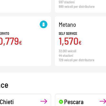
597 stazioni
989 veicoli per distributore
Metano
ERVITO
SELF SERVICE
0,779
1,570
€
€
32.061 veicoli
44 stazioni
729 veicoli per distributore
nce
Chieti
Pescara