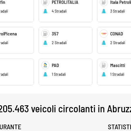
fin
PETROLITALIA
Itala Petrol
radali
4 Stradali
3 Stradali
rolPicena
357
CONAD
radali
2 Stradali
2 Stradali
PAD
Mascitti
radali
1 Stradali
1 Stradali
205.463 veicoli circolanti in Abru
BURANTE
STATIST