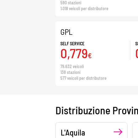
590 stazioni
1.018 veicoli per distributore
GPL
SELF SERVICE
S
0,779
€
79.632 veicoli
138 stazioni
577 veicoli per distributore
Distribuzione Provi
L'Aquila