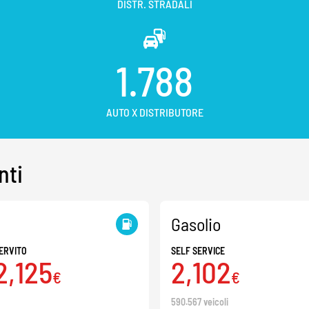
DISTR. STRADALI
1.788
AUTO X DISTRIBUTORE
nti
Gasolio
ERVITO
SELF SERVICE
2,125
2,102
€
€
590.567 veicoli