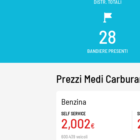
DISTR. TOTALI
28
BANDIERE PRESENTI
Prezzi Medi Carbura
Benzina
SELF SERVICE
S
2,002
€
600.439 veicoli