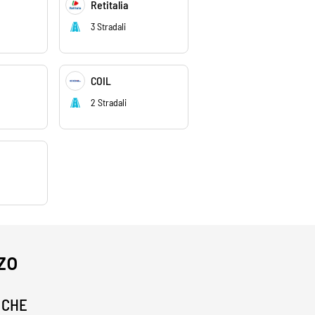
i
Retitalia
3 Stradali
COIL
2 Stradali
zzo
ICHE