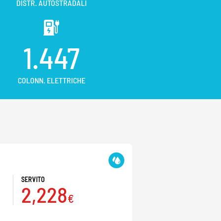
DISTR. AUTOSTRADALI
1.447
COLONN. ELETTRICHE
SERVITO
2,228
€