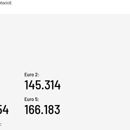
tocicli.
Euro 2:
145.314
Euro 5:
54
166.183
: