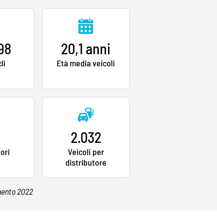
98
20,1 anni
li
Età media veicoli
3
2.032
tori
Veicoli per
distributore
mnento 2022