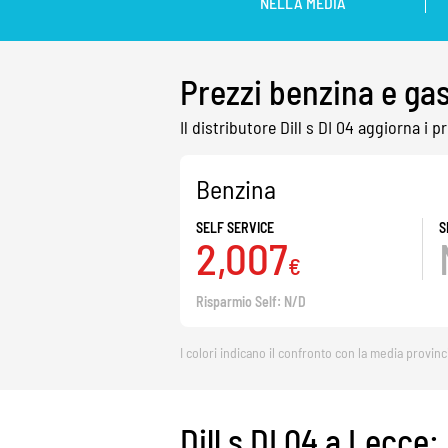
NELLA MEDIA
Prezzi benzina e gas
Il distributore Dill s DI 04 aggiorna i
Benzina
SELF SERVICE
S
2,007
€
Risparmio Self: N/D
I colori indicano il confronto con la media provinc
Dill s DI 04 a Lecce: