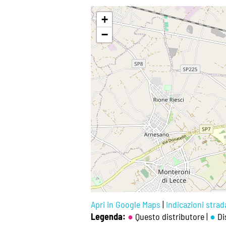
+
−
Apri in Google Maps
|
Indicazioni strada
Legenda:
●
Questo distributore |
●
Dis