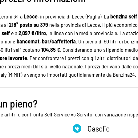
nteroni 34 a
Lecce
, in provincia di Lecce (Puglia). La
benzina self 
na al
216° posto su 379
nella provincia di Lecce. Il più economi
 self
è a
2,097 €/litro
, in linea con la media provinciale. La sta
ponibili:
bancomat, bar/caffetteria
. Un pieno di 50 litri di benz
50 litri self costano
104,85 €
. Considerando uno stipendio medio 
 ore lavorate
. Per confrontare i prezzi con gli altri distributori d
he i
prezzi medi Dill s
a livello nazionale. I prezzi derivano dalle co
Italy (MIMIT) e vengono importati quotidianamente da Benzina24.
un pieno?
e ai litri e confronta Self Service vs Servito, con variazione rispe
Gasolio