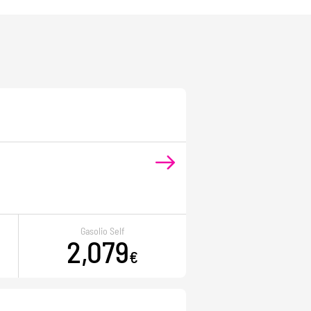
Gasolio Self
2,079
€