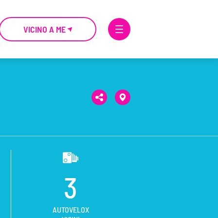
VICINO A ME
3
AUTOVELOX