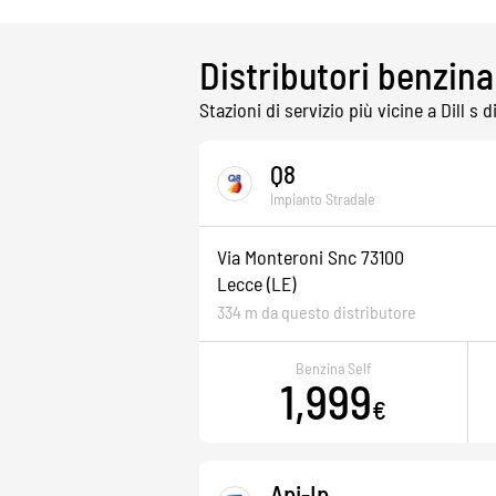
Distributori benzina 
Stazioni di servizio più vicine a Dill s 
Q8
Impianto Stradale
Via Monteroni Snc 73100
Lecce
(LE)
334 m da questo distributore
Benzina Self
1,999
€
Api-Ip