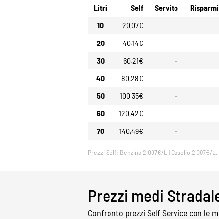
Litri
Self
Servito
Risparmi
10
20,07€
-
20
40,14€
-
30
60,21€
-
40
80,28€
-
50
100,35€
-
60
120,42€
-
70
140,49€
-
Prezzi Self: Benzina 2,007€/L | Gasolio 2,097€/L.
Prezzi medi Stradal
Confronto prezzi Self Service con le me