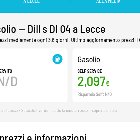
A LECCE
ALLA MEDIA
olio — Dill s DI 04 a Lecce
 prezzi mediamente ogni 3,6 giorni. Ultimo aggiornamento prezzi i
Gasolio
ERVITO
SELF SERVICE
N/D
2,097
€
Risparmio Self: N/D
iale (Lecce - Stradale): verde = sotto la media, rosso = sopra la media
 prezzi e informazioni