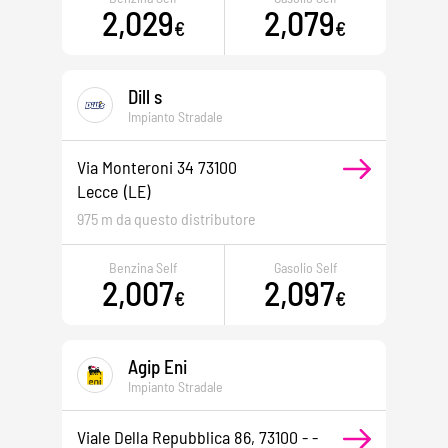
2,029
2,079
€
€
Dill s
Impianto Stradale
Via Monteroni 34 73100
Lecce
(LE)
975 m da questo distributore
Benzina Self
Gasolio Self
2,007
2,097
€
€
Agip Eni
Impianto Stradale
Viale Della Repubblica 86, 73100 - -