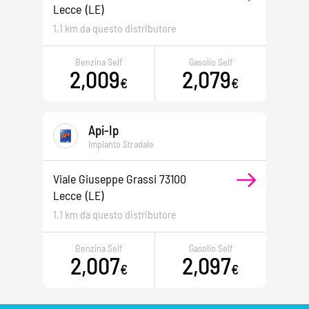
Lecce
(LE)
1,1 km da questo distributore
Benzina Self
Gasolio Self
2,009
2,079
€
€
Api-Ip
Impianto Stradale
Viale Giuseppe Grassi 73100
Lecce
(LE)
1,1 km da questo distributore
Benzina Self
Gasolio Self
2,007
2,097
€
€