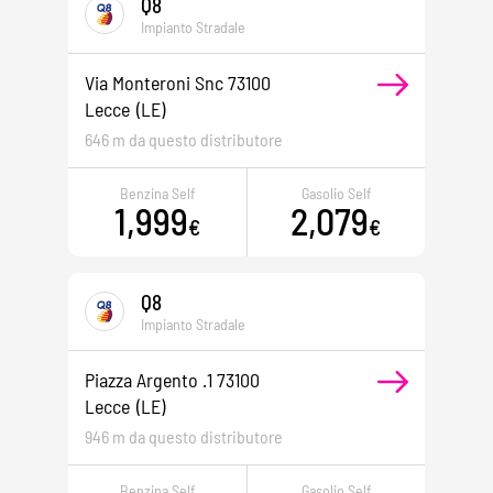
Q8
Impianto Stradale
Via Monteroni Snc 73100
Lecce
(LE)
646 m da questo distributore
Benzina Self
Gasolio Self
1,999
2,079
€
€
Q8
Impianto Stradale
Piazza Argento .1 73100
Lecce
(LE)
946 m da questo distributore
Benzina Self
Gasolio Self