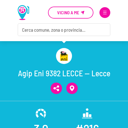
VICINO A ME
Agip Eni 9382 LECCE — Lecce