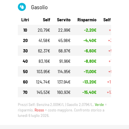
Gasolio
Litri
Self
Servito
Risparmio
Self 30gg
10
20,79€
22,99€
-2,20€
+1,90€
20
41,58€
45,98€
-4,40€
+3,80€
30
62,37€
68,97€
-6,60€
+5,70€
40
83,16€
91,96€
-8,80€
+7,60€
50
103,95€
114,95€
-11,00€
+9,50€
60
124,74€
137,94€
-13,20€
+11,40€
70
145,53€
160,93€
-15,40€
+13,30€
Prezzi Self: Benzina 2,009€/L | Gasolio 2,079€/L.
Verde
=
risparmio,
Rosso
= costo maggiore. Confronto storico a
lunedì 6 luglio 2026.