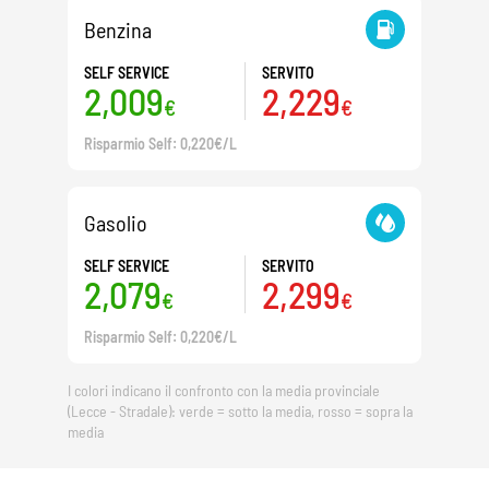
Benzina
SELF SERVICE
SERVITO
2,009
2,229
€
€
Risparmio Self: 0,220€/L
Gasolio
SELF SERVICE
SERVITO
2,079
2,299
€
€
Risparmio Self: 0,220€/L
I colori indicano il confronto con la media provinciale
(Lecce - Stradale): verde = sotto la media, rosso = sopra la
media