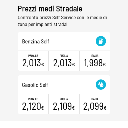
Prezzi medi Stradale
Confronto prezzi Self Service con le medie di
zona per impianti stradali
Benzina Self
PROV. LE
PUGLIA
ITALIA
2,013
2,013
1,998
€
€
€
Gasolio Self
PROV. LE
PUGLIA
ITALIA
2,120
2,109
2,099
€
€
€