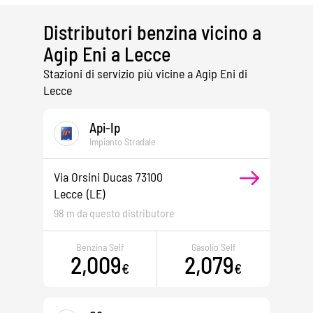
Distributori benzina vicino a
Agip Eni a Lecce
Stazioni di servizio più vicine a Agip Eni di
Lecce
Api-Ip
Impianto Stradale
Via Orsini Ducas 73100
Lecce
(LE)
98 m da questo distributore
Benzina Self
Gasolio Self
2,009
2,079
€
€