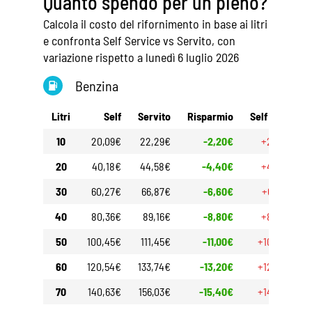
Quanto spendo per un pieno?
Calcola il costo del rifornimento in base ai litri
e confronta Self Service vs Servito, con
variazione rispetto a lunedì 6 luglio 2026
Benzina
Litri
Self
Servito
Risparmio
Self 30gg
10
20,09€
22,29€
-2,20€
+2,00€
20
40,18€
44,58€
-4,40€
+4,00€
30
60,27€
66,87€
-6,60€
+6,00€
40
80,36€
89,16€
-8,80€
+8,00€
50
100,45€
111,45€
-11,00€
+10,00€
60
120,54€
133,74€
-13,20€
+12,00€
70
140,63€
156,03€
-15,40€
+14,00€