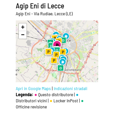
Agip Eni di Lecce
Agip Eni - Via Rudiae, Lecce (LE)
Leaflet
|
©
OpenStreetMap
+
−
⛽
⛽
⚙
⛽
⛽
P
⛽
P
⚙
P
⛽
⚙
⚙
⛽
⚙
⚙
P
⛽
⚙
⛽
P
⚙
⚙
⛽
⛽
P
⛽
P
P
⛽
P
⛽
⛽
P
⛽
⚙
Apri in Google Maps
|
Indicazioni stradali
Legenda:
●
Questo distributore |
●
Distributori vicini |
●
Locker InPost |
●
Officine revisione