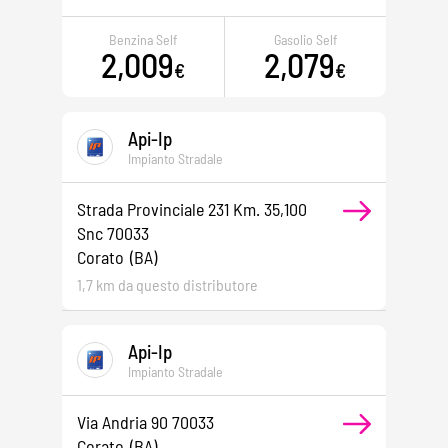
Benzina Self
Gasolio Self
2,009
2,079
€
€
Api-Ip
Impianto Stradale
Strada Provinciale 231 Km. 35,100
Snc 70033
Corato
(BA)
1,7 km da questo distributore
Api-Ip
Impianto Stradale
Via Andria 90 70033
Corato
(BA)