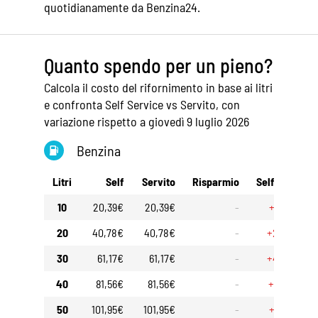
quotidianamente da Benzina24.
Quanto spendo per un pieno?
Calcola il costo del rifornimento in base ai litri
e confronta Self Service vs Servito, con
variazione rispetto a giovedì 9 luglio 2026
Benzina
Litri
Self
Servito
Risparmio
Self 30gg
10
20,39€
20,39€
-
+1,40€
20
40,78€
40,78€
-
+2,80€
30
61,17€
61,17€
-
+4,20€
40
81,56€
81,56€
-
+5,60€
50
101,95€
101,95€
-
+7,00€