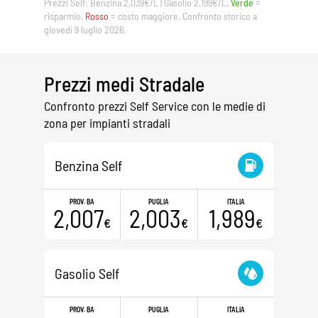
Prezzi Self: Benzina 2,039€/L | Gasolio 2,199€/L.
Verde
=
risparmio,
Rosso
= costo maggiore. Confronto storico a
giovedì 9 luglio 2026.
Prezzi medi Stradale
Confronto prezzi Self Service con le medie di
zona per impianti stradali
Benzina Self
PROV. BA
PUGLIA
ITALIA
2,007
2,003
1,989
€
€
€
Gasolio Self
PROV. BA
PUGLIA
ITALIA