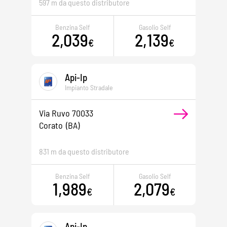
597 m da questo distributore
Benzina Self
Gasolio Self
2,039
2,139
€
€
Api-Ip
Impianto Stradale
Via Ruvo 70033
Corato
(BA)
831 m da questo distributore
Benzina Self
Gasolio Self
1,989
2,079
€
€
Api-Ip