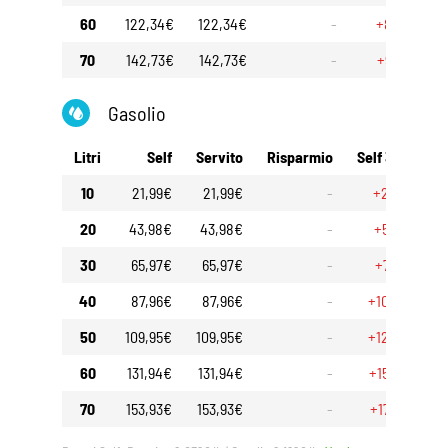
60
122,34€
122,34€
-
+8,40€
70
142,73€
142,73€
-
+9,80€
Gasolio
Litri
Self
Servito
Risparmio
Self 30gg
S
10
21,99€
21,99€
-
+2,50€
20
43,98€
43,98€
-
+5,00€
30
65,97€
65,97€
-
+7,50€
40
87,96€
87,96€
-
+10,00€
50
109,95€
109,95€
-
+12,50€
60
131,94€
131,94€
-
+15,00€
70
153,93€
153,93€
-
+17,50€