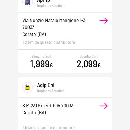
Impianto Stradale
Via Nunzio Natale Mangione 1-3
70033
Corato
(BA)
1,2 km da questo distributore
Benzina Self
Gasolio Self
1,999
2,099
€
€
Agip Eni
Impianto Stradale
S.p. 231 Km 49+695 70033
Corato
(BA)
1,5 km da questo distributore