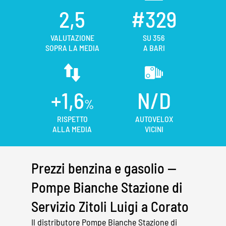
2,5
#329
VALUTAZIONE
SU 356
SOPRA LA MEDIA
A BARI
+1,6
N/D
%
RISPETTO
AUTOVELOX
ALLA MEDIA
VICINI
Prezzi benzina e gasolio —
Pompe Bianche Stazione di
Servizio Zitoli Luigi a Corato
Il distributore Pompe Bianche Stazione di