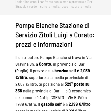
I colori indicano il confronto con la media provinciale (Bari -
Stradale): verde = sotto la media, rosso = sopra la media
Pompe Bianche Stazione di
Servizio Zitoli Luigi a Corato:
prezzi e informazioni
Il distributore Pompe Bianche si trova in Via
Gravina Sn, a
Corato
, in provincia di Bari
(Puglia). Il prezzo della
benzina self è 2,039
€/litro
, superiore alla media provinciale di
2,007 €/litro. Si posiziona al
329° posto su
356
nella provincia di Bari. Il più economico
del comune è Api-Ip CORATO - VIA RUVO a
1,989 €/litro. Il
gasolio self
è a
2,199 €/litro
,
sopra la media provinciale di 2,091 €/litro.