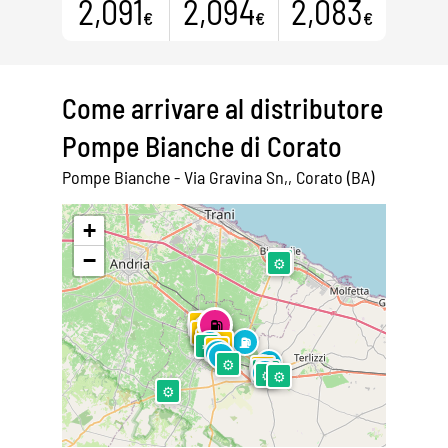
2,091
2,094
2,083
€
€
€
Come arrivare al distributore
Pompe Bianche di Corato
Pompe Bianche - Via Gravina Sn,, Corato (BA)
Leaflet
|
©
OpenStreetMap
+
−
⚙
⚙
⛽
⛽
P
⚙
⛽
P
⛽
P
P
⛽
⛽
P
P
⛽
⛽
⛽
P
⛽
P
⛽
⚙
P
⛽
⛽
⛽
⚙
⛽
P
⚙
⚙
⛽
⚙
⚙
⚙