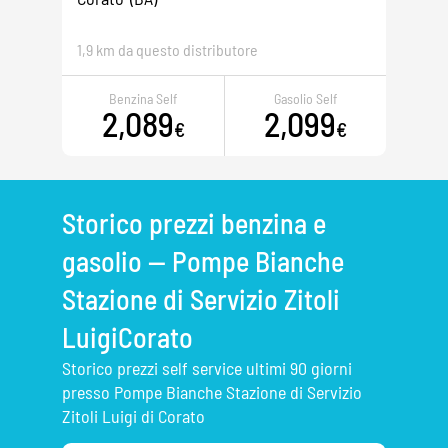
1,9 km da questo distributore
Benzina Self
Gasolio Self
2,089
2,099
€
€
Storico prezzi benzina e
gasolio — Pompe Bianche
Stazione di Servizio Zitoli
LuigiCorato
Storico prezzi self service ultimi 90 giorni
presso Pompe Bianche Stazione di Servizio
Zitoli Luigi di Corato