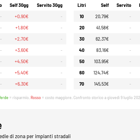
o
Self 30gg
Servito 30gg
Litri
Self
Servito
-
+0,90€
-
10
20,79€
-
-
+1,80€
-
20
41,58€
-
-
+2,70€
-
30
62,37€
-
-
+3,60€
-
40
83,16€
-
-
+4,50€
-
50
103,95€
-
-
+5,40€
-
60
124,74€
-
-
+6,30€
-
70
145,53€
-
Verde
= risparmio,
Rosso
= costo maggiore. Confronto storico a giovedì 9 luglio 202
e
die di zona per impianti stradali