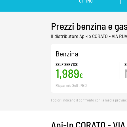
OTTIMO
Prezzi benzina e ga
Il distributore Api-Ip CORATO - VIA RU
Benzina
SELF SERVICE
S
1,989
€
Risparmio Self: N/D
I colori indicano il confronto con la media provinc
Api-Ip CORATO - VIA