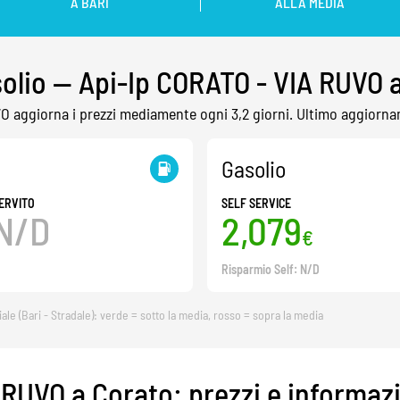
A BARI
ALLA MEDIA
solio — Api-Ip CORATO - VIA RUVO 
VO aggiorna i prezzi mediamente ogni 3,2 giorni. Ultimo aggiorna
Gasolio
ERVITO
SELF SERVICE
N/D
2,079
€
Risparmio Self: N/D
iale (Bari - Stradale): verde = sotto la media, rosso = sopra la media
 RUVO a Corato: prezzi e informaz