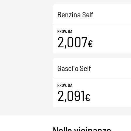
Benzina Self
PROV. BA
2,007
€
Gasolio Self
PROV. BA
2,091
€
Nelle vicinanze