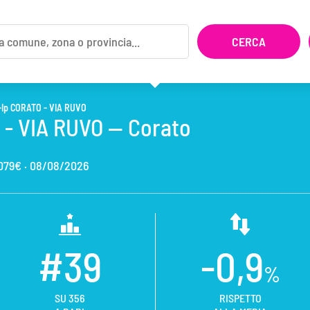
-Ip CORATO - VIA RUVO
 - VIA RUVO — Corato
,079€ ·
08/08/2026
#39
-0,9
%
SU 356
RISPETTO