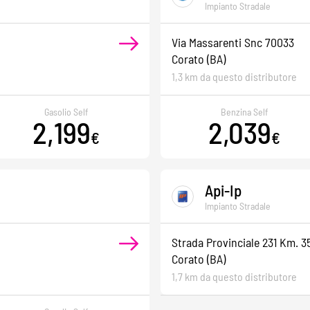
Impianto Stradale
Via Massarenti Snc 70033
Corato
(BA)
1,3 km da questo distributore
Gasolio Self
Benzina Self
2,199
2,039
€
€
Api-Ip
Impianto Stradale
Strada Provinciale 231 Km. 3
Corato
(BA)
1,7 km da questo distributore