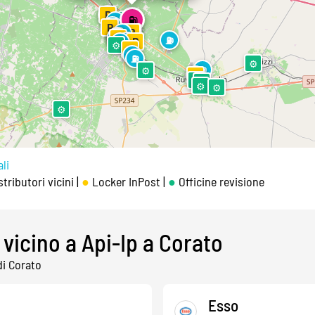
⛽
P
⛽
⚙
⛽
⛽
P
P
P
P
P
⛽
⛽
⛽
⛽
P
⛽
⛽
P
⛽
⚙
P
⛽
⛽
⚙
⛽
⚙
⛽
P
⚙
⚙
⚙
⚙
⚙
li
tributori vicini |
●
Locker InPost |
●
Officine revisione
 vicino a Api-Ip a Corato
 di Corato
Esso