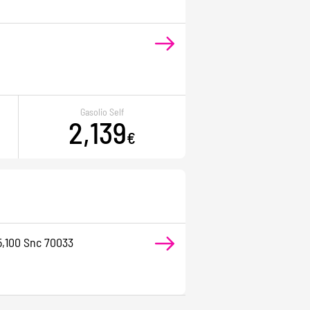
Gasolio Self
2,139
€
5,100 Snc 70033