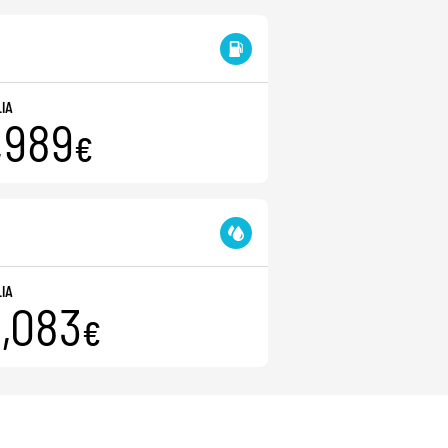
LIA
,989
€
LIA
,083
€