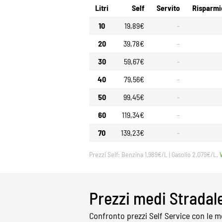
Litri
Self
Servito
Risparmi
10
19,89€
-
20
39,78€
-
30
59,67€
-
40
79,56€
-
50
99,45€
-
60
119,34€
-
70
139,23€
-
Prezzi Self: Benzina 1,989€/L | Gasolio 2,079€/L.
Prezzi medi Stradal
Confronto prezzi Self Service con le me