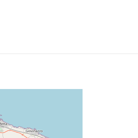
Leaflet
|
©
OpenStreetMap