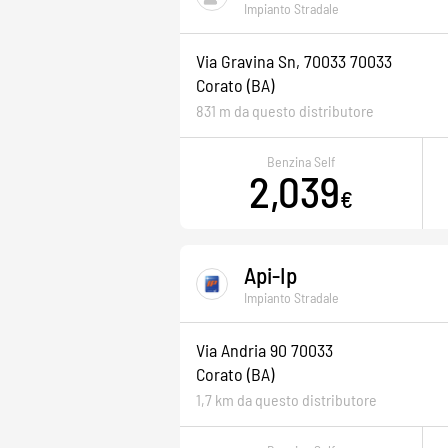
Impianto Stradale
Via Gravina Sn, 70033 70033
Corato
(BA)
831 m da questo distributore
Benzina Self
2,039
€
Api-Ip
Impianto Stradale
Via Andria 90 70033
Corato
(BA)
1,7 km da questo distributore