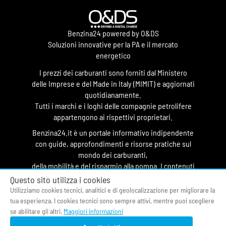
Benzina24 powered by O&DS
Soluzioni innovative per la PA e il mercato
energetico
I prezzi dei carburanti sono forniti dal Ministero
delle Imprese e del Made in Italy (MIMIT) e aggiornati
quotidianamente.
Tutti i marchi e i loghi delle compagnie petrolifere
appartengono ai rispettivi proprietari.
Benzina24.it è un portale informativo indipendente
con guide, approfondimenti e risorse pratiche sul
mondo dei carburanti,
della mobilità e del risparmio alla pompa. I contenuti
hanno finalità divulgativa e non costituiscono
Questo sito utilizza i cookies
testata giornalistica.
Utilizziamo cookies tecnici, analitici e di geolocalizzazione per migliorare la
tua esperienza. I cookies tecnici sono sempre attivi, mentre puoi scegliere
© 2026 O&DS S.r.l.
se abilitare gli altri.
Maggiori informazioni
CF & P.IVA 05058400964