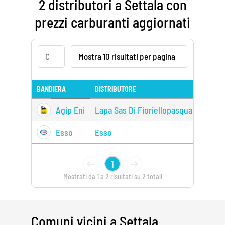
2 distributori a Settala con
prezzi carburanti aggiornati
BANDIERA
DISTRIBUTORE
Agip Eni
Lapa Sas Di Fioriellopasquale & C.
Esso
Esso
1
Mostrati da 1 a 2 risultati su 2 totali
Comuni vicini a Settala