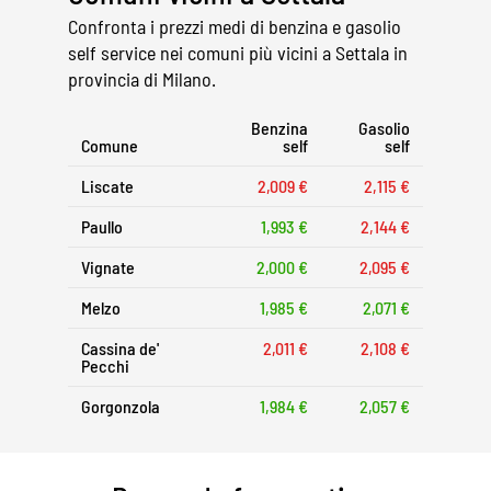
Confronta i prezzi medi di benzina e gasolio
self service nei comuni più vicini a Settala in
provincia di Milano.
Benzina
Gasolio
Comune
self
self
Liscate
2,009 €
2,115 €
Paullo
1,993 €
2,144 €
Vignate
2,000 €
2,095 €
Melzo
1,985 €
2,071 €
Cassina de'
2,011 €
2,108 €
Pecchi
Gorgonzola
1,984 €
2,057 €