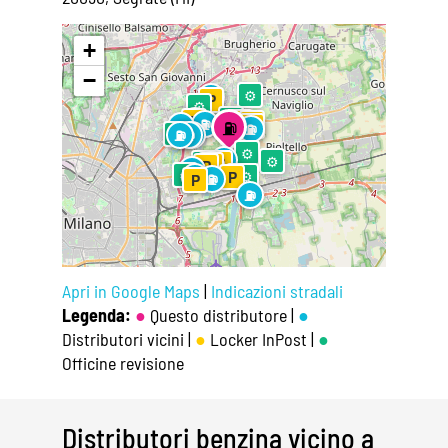
Leaflet
|
©
OpenStreetMap
+
−
⚙
⛽
P
⚙
⚙
⛽
P
P
P
⛽
⛽
⛽
⛽
P
⛽
⚙
⛽
⛽
⛽
⚙
⛽
⚙
⚙
P
⛽
P
P
⛽
⚙
⚙
⚙
⛽
P
⛽
P
⛽
Apri in Google Maps
|
Indicazioni stradali
Legenda:
●
Questo distributore |
●
Distributori vicini |
●
Locker InPost |
●
Officine revisione
Distributori benzina vicino a