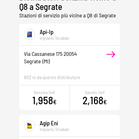
Q8 a Segrate
Stazioni di servizio più vicine a Q8 di Segrate
Api-Ip
Impianto Stradale
Via Cassanese 175 20054
Segrate
(MI)
802 m da questo distributore
Benzina Self
Gasolio Self
1,958
2,168
€
€
Agip Eni
Impianto Stradale