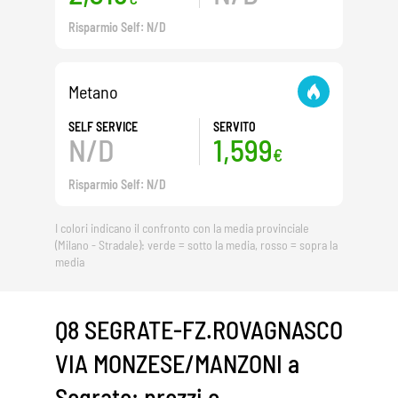
Risparmio Self: N/D
Metano
SELF SERVICE
SERVITO
N/D
1,599
€
Risparmio Self: N/D
I colori indicano il confronto con la media provinciale
(Milano - Stradale): verde = sotto la media, rosso = sopra la
media
Q8 SEGRATE-FZ.ROVAGNASCO
VIA MONZESE/MANZONI a
Segrate: prezzi e