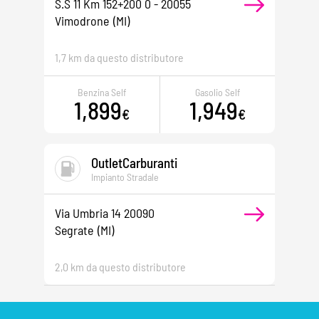
S.s 11 Km 152+200 0 - 20055
Vimodrone
(MI)
1,7 km da questo distributore
Benzina Self
Gasolio Self
1,899
1,949
€
€
OutletCarburanti
Impianto Stradale
Via Umbria 14 20090
Segrate
(MI)
2,0 km da questo distributore