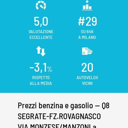
5,0
#29
VALUTAZIONE
SU 646
ECCELLENTE
A MILANO
-3,1
20
%
RISPETTO
AUTOVELOX
ALLA MEDIA
VICINI
Prezzi benzina e gasolio — Q8
SEGRATE-FZ.ROVAGNASCO
VIA MONZESE/MANZONI a