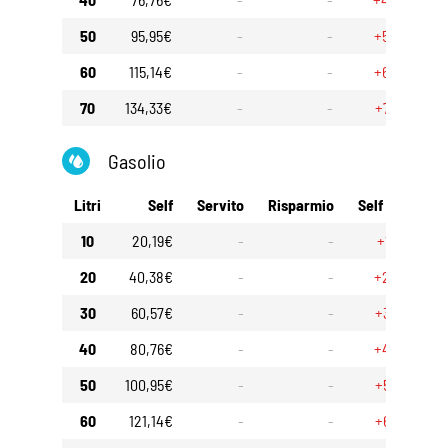
50
95,95€
-
-
+5,00€
60
115,14€
-
-
+6,00€
70
134,33€
-
-
+7,00€
Gasolio
Litri
Self
Servito
Risparmio
Self 30gg
10
20,19€
-
-
+1,00€
20
40,38€
-
-
+2,00€
30
60,57€
-
-
+3,00€
40
80,76€
-
-
+4,00€
50
100,95€
-
-
+5,00€
60
121,14€
-
-
+6,00€