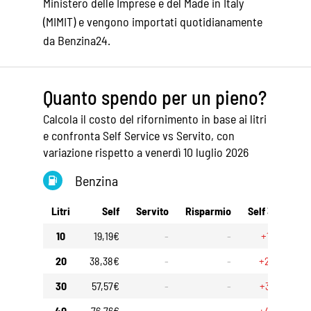
Ministero delle Imprese e del Made in Italy
(MIMIT) e vengono importati quotidianamente
da Benzina24.
Quanto spendo per un pieno?
Calcola il costo del rifornimento in base ai litri
e confronta Self Service vs Servito, con
variazione rispetto a venerdì 10 luglio 2026
Benzina
Litri
Self
Servito
Risparmio
Self 30gg
S
10
19,19€
-
-
+1,00€
20
38,38€
-
-
+2,00€
30
57,57€
-
-
+3,00€
40
76,76€
-
-
+4,00€