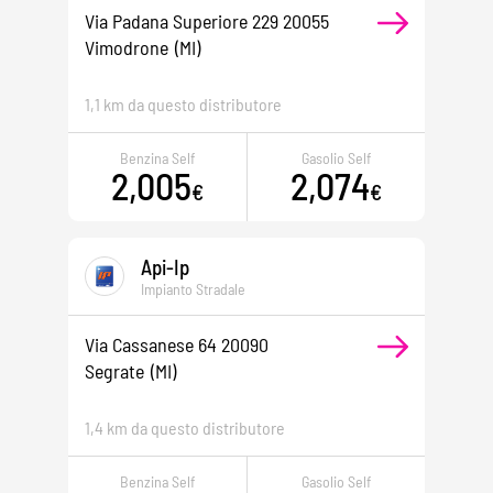
Via Padana Superiore 229 20055
Vimodrone
(MI)
1,1 km da questo distributore
Benzina Self
Gasolio Self
2,005
2,074
€
€
Api-Ip
Impianto Stradale
Via Cassanese 64 20090
Segrate
(MI)
1,4 km da questo distributore
Benzina Self
Gasolio Self