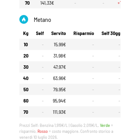
70
141,33€
-
-
+7,00€
Metano
Kg
Self
Servito
Risparmio
Self 30gg
Servi
10
-
15,99€
-
-
20
-
31,98€
-
-
30
-
47,97€
-
-
40
-
63,96€
-
-
50
-
79,95€
-
-
60
-
95,94€
-
-
70
-
111,93€
-
-
Prezzi Self: Benzina 1,919€/L | Gasolio 2,019€/L.
Verde
=
risparmio,
Rosso
= costo maggiore. Confronto storico a
venerdì 10 luglio 2026.