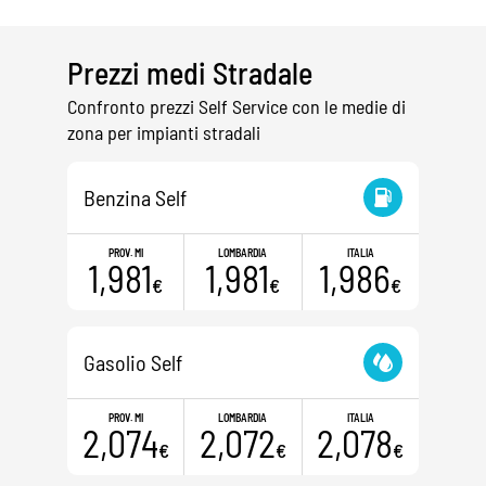
Prezzi medi Stradale
Confronto prezzi Self Service con le medie di
zona per impianti stradali
Benzina Self
PROV. MI
LOMBARDIA
ITALIA
1,981
1,981
1,986
€
€
€
Gasolio Self
PROV. MI
LOMBARDIA
ITALIA
2,074
2,072
2,078
€
€
€