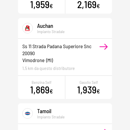
1,959
2,169
€
€
Auchan
Impianto Stradale
Ss 11 Strada Padana Superiore Snc
20090
Vimodrone
(MI)
1,5 km da questo distributore
Benzina Self
Gasolio Self
1,869
1,939
€
€
Tamoil
Impianto Stradale