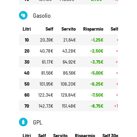
Gasolio
Litri
Self
Servito
Risparmio
Self 30gg
10
20,39€
21,64€
-1,25€
+1,50€
20
40,78€
43,28€
-2,50€
+3,00€
30
61,17€
64,92€
-3,75€
+4,50€
40
81,56€
86,56€
-5,00€
+6,00€
50
101,95€
108,20€
-6,25€
+7,50€
60
122,34€
129,84€
-7,50€
+9,00€
70
142,73€
151,48€
-8,75€
+10,50€
GPL
Litri
Self
Servito
Risparmio
Self 30gg
Serv