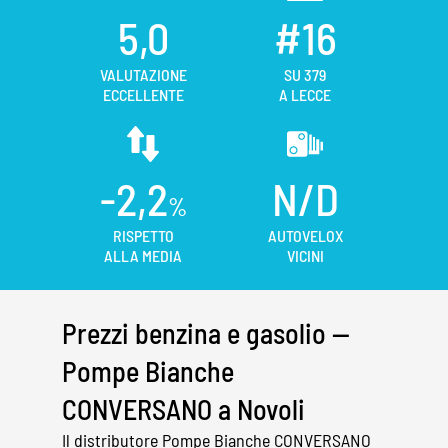
5,0
#16
VALUTAZIONE
SU 379
ECCELLENTE
A LECCE
-2,2
N/D
%
RISPETTO
AUTOVELOX
ALLA MEDIA
VICINI
Prezzi benzina e gasolio —
Pompe Bianche
CONVERSANO a Novoli
Il distributore Pompe Bianche CONVERSANO