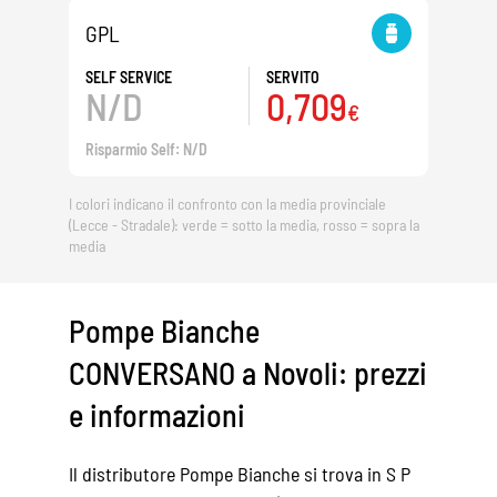
GPL
SELF SERVICE
SERVITO
N/D
0,709
€
Risparmio Self: N/D
I colori indicano il confronto con la media provinciale
(Lecce - Stradale): verde = sotto la media, rosso = sopra la
media
Pompe Bianche
CONVERSANO a Novoli: prezzi
e informazioni
Il distributore Pompe Bianche si trova in S P