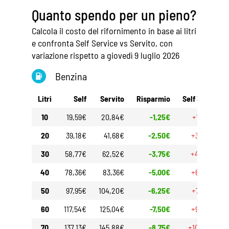
Quanto spendo per un pieno?
Calcola il costo del rifornimento in base ai litri
e confronta Self Service vs Servito, con
variazione rispetto a giovedì 9 luglio 2026
Benzina
Litri
Self
Servito
Risparmio
Self 30gg
S
10
19,59€
20,84€
-1,25€
+1,50€
20
39,18€
41,68€
-2,50€
+3,00€
30
58,77€
62,52€
-3,75€
+4,50€
40
78,36€
83,36€
-5,00€
+6,00€
50
97,95€
104,20€
-6,25€
+7,50€
60
117,54€
125,04€
-7,50€
+9,00€
70
137,13€
145,88€
-8,75€
+10,50€