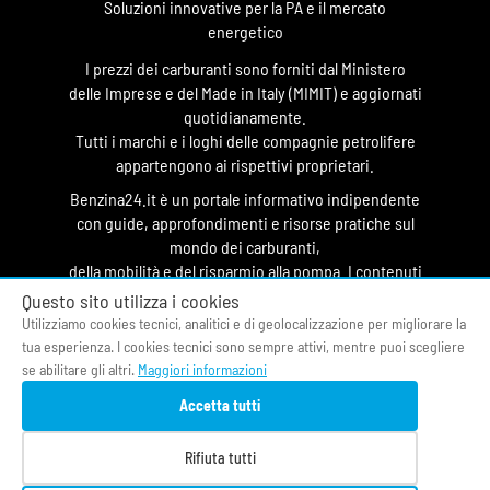
Soluzioni innovative per la PA e il mercato
energetico
I prezzi dei carburanti sono forniti dal Ministero
delle Imprese e del Made in Italy (MIMIT) e aggiornati
quotidianamente.
Tutti i marchi e i loghi delle compagnie petrolifere
appartengono ai rispettivi proprietari.
Benzina24.it è un portale informativo indipendente
con guide, approfondimenti e risorse pratiche sul
mondo dei carburanti,
della mobilità e del risparmio alla pompa. I contenuti
hanno finalità divulgativa e non costituiscono
Questo sito utilizza i cookies
testata giornalistica.
Utilizziamo cookies tecnici, analitici e di geolocalizzazione per migliorare la
tua esperienza. I cookies tecnici sono sempre attivi, mentre puoi scegliere
© 2026 O&DS S.r.l.
se abilitare gli altri.
Maggiori informazioni
CF & P.IVA 05058400964
Accetta tutti
Privacy Policy
|
Cookie Policy
|
Termini di Servizio
|
Contatti
|
Fonti
|
Chi siamo
Rifiuta tutti
Prezzi benzina oggi
|
Osservatorio Carburanti
|