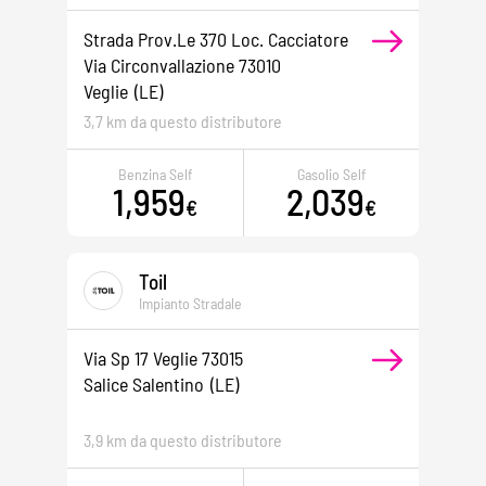
Strada Prov.le 370 Loc. Cacciatore
Via Circonvallazione 73010
Veglie
(LE)
3,7 km da questo distributore
Benzina Self
Gasolio Self
1,959
2,039
€
€
Toil
Impianto Stradale
Via Sp 17 Veglie 73015
Salice Salentino
(LE)
3,9 km da questo distributore