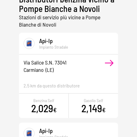
Pompe Bianche a Novoli
Stazioni di servizio più vicine a Pompe
Bianche di Novoli
Api-Ip
Impianto Stradale
Via Salice S.n. 73041
Carmiano
(LE)
2,5 km da questo distributore
Benzina Self
Gasolio Self
2,029
2,149
€
€
Api-Ip
Impianto Stradale