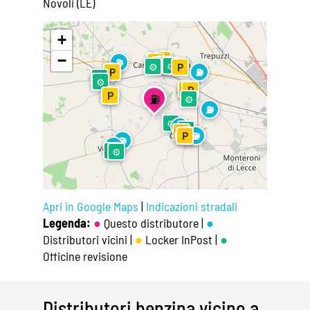
Novoli (LE)
Leaflet
|
©
OpenStreetMap
+
−
⛽
P
⛽
P
⛽
⚙
P
⛽
⚙
⚙
P
⛽
P
⛽
⚙
⚙
⛽
P
P
⛽
P
⛽
⚙
⛽
⚙
⛽
⚙
P
⛽
P
⛽
⛽
⛽
⛽
⚙
⚙
Apri in Google Maps
|
Indicazioni stradali
Legenda:
●
Questo distributore |
●
Distributori vicini |
●
Locker InPost |
●
Officine revisione
Distributori benzina vicino a