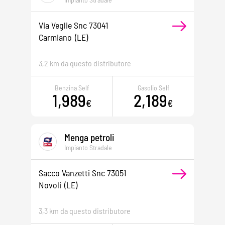
Via Veglie Snc 73041
Carmiano
(LE)
3,2 km da questo distributore
Benzina Self
Gasolio Self
1,989
2,189
€
€
Menga petroli
Impianto Stradale
Sacco Vanzetti Snc 73051
Novoli
(LE)
3,3 km da questo distributore