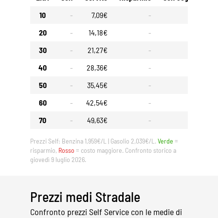
10
-
7,09€
-
-
20
-
14,18€
-
-
30
-
21,27€
-
-
40
-
28,36€
-
-
50
-
35,45€
-
-
60
-
42,54€
-
-
70
-
49,63€
-
-
Prezzi Self: Benzina 1,959€/L | Gasolio 2,039€/L.
Verde
=
risparmio,
Rosso
= costo maggiore. Confronto storico a
giovedì 9 luglio 2026.
Prezzi medi Stradale
Confronto prezzi Self Service con le medie di