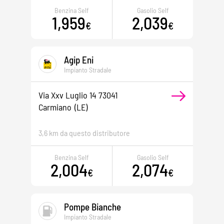
Benzina Self
Gasolio Self
1,959
2,039
€
€
Agip Eni
Impianto Stradale
Via Xxv Luglio 14 73041
Carmiano
(LE)
3,6 km da questo distributore
Benzina Self
Gasolio Self
2,004
2,074
€
€
Pompe Bianche
Impianto Stradale