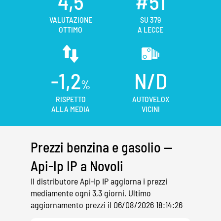
4,5
#51
VALUTAZIONE
SU 379
OTTIMO
A LECCE
-1,2
N/D
%
RISPETTO
AUTOVELOX
ALLA MEDIA
VICINI
Prezzi benzina e gasolio —
Api-Ip IP a Novoli
Il distributore Api-Ip IP aggiorna i prezzi
mediamente ogni 3,3 giorni. Ultimo
aggiornamento prezzi il 06/08/2026 18:14:26