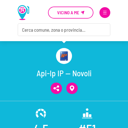
VICINO A ME
Api-Ip IP — Novoli