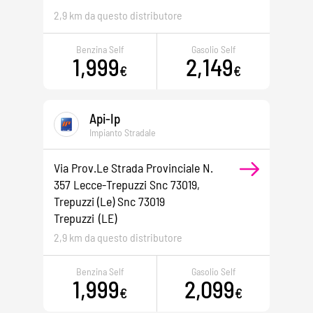
2,9 km da questo distributore
Benzina Self
Gasolio Self
1,999
2,149
€
€
Api-Ip
Impianto Stradale
Via Prov.le Strada Provinciale N.
357 Lecce-Trepuzzi Snc 73019,
Trepuzzi (le) Snc 73019
Trepuzzi
(LE)
2,9 km da questo distributore
Benzina Self
Gasolio Self
1,999
2,099
€
€