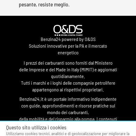
pesante, resiste meglio.
Benzina24 powered by O&DS
Soluzioni innovative per la PA e il mercato
energetico
I prezzi dei carburanti sono forniti dal Ministero
delle Imprese e del Made in Italy (MIMIT) e aggiornati
quotidianamente.
Tutti i marchi e i loghi delle compagnie petrolifere
appartengono ai rispettivi proprietari.
Benzina24.it è un portale informativo indipendente
con guide, approfondimenti e risorse pratiche sul
mondo dei carburanti,
della mobilità e del risparmio alla pompa. I contenuti
hanno finalità divulgativa e non costituiscono
Questo sito utilizza i cookies
testata giornalistica.
Utilizziamo cookies tecnici, analitici e di geolocalizzazione per migliorare la