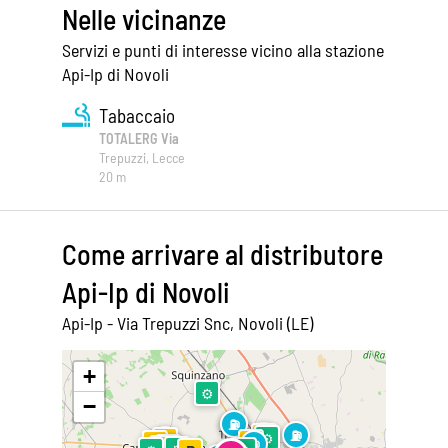
Nelle vicinanze
Servizi e punti di interesse vicino alla stazione
Api-Ip di Novoli
Tabaccaio
TOTALERG Via
Trepuzzi, Lecce
20 m
Come arrivare al distributore
Api-Ip di Novoli
Api-Ip - Via Trepuzzi Snc, Novoli (LE)
Leaflet
|
©
OpenStreetMap
+
⚙
−
⛽
⛽
⛽
⛽
P
⚙
⛽
P
P
P
⛽
⚙
P