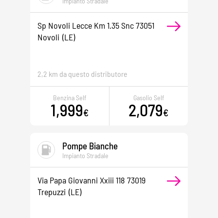
Impianto Stradale
Sp Novoli Lecce Km 1.35 Snc 73051
Novoli
(LE)
2,2 km da questo distributore
Benzina Self
Gasolio Self
1,999
2,079
€
€
Pompe Bianche
Impianto Stradale
Via Papa Giovanni Xxiii 118 73019
Trepuzzi
(LE)