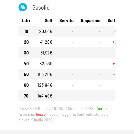
Gasolio
Litri
Self
Servito
Risparmio
Self 30gg
10
20,64€
-
-
+1,15€
20
41,28€
-
-
+2,30€
30
61,92€
-
-
+3,45€
40
82,56€
-
-
+4,60€
50
103,20€
-
-
+5,75€
60
123,84€
-
-
+6,90€
70
144,48€
-
-
+8,05€
Prezzi Self: Benzina 1,979€/L | Gasolio 2,064€/L.
Verde
=
risparmio,
Rosso
= costo maggiore. Confronto storico a
giovedì 9 luglio 2026.