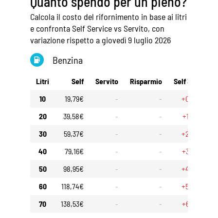
Quanto spendo per un pieno?
Calcola il costo del rifornimento in base ai litri
e confronta Self Service vs Servito, con
variazione rispetto a giovedì 9 luglio 2026
Benzina
Litri
Self
Servito
Risparmio
Self 30gg
S
10
19,79€
-
-
+0,90€
20
39,58€
-
-
+1,80€
30
59,37€
-
-
+2,70€
40
79,16€
-
-
+3,60€
50
98,95€
-
-
+4,50€
60
118,74€
-
-
+5,40€
70
138,53€
-
-
+6,30€