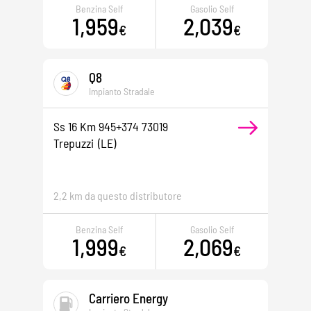
Benzina Self
Gasolio Self
1,959
2,039
€
€
Q8
Impianto Stradale
Ss 16 Km 945+374 73019
Trepuzzi
(LE)
2,2 km da questo distributore
Benzina Self
Gasolio Self
1,999
2,069
€
€
Carriero Energy