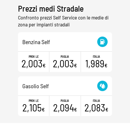
Prezzi medi Stradale
Confronto prezzi Self Service con le medie di
zona per impianti stradali
Benzina Self
PROV. LE
PUGLIA
ITALIA
2,003
2,003
1,989
€
€
€
Gasolio Self
PROV. LE
PUGLIA
ITALIA
2,105
2,094
2,083
€
€
€