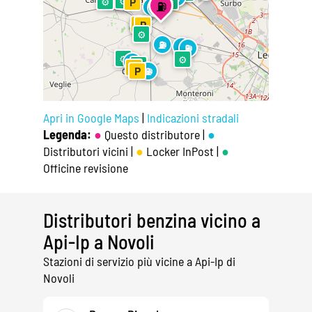
⛽
⚙
⚙
⚙
P
⛽
⛽
⛽
⛽
P
P
⚙
⛽
⛽
⛽
⚙
⚙
⛽
⚙
P
P
⛽
Apri in Google Maps
|
Indicazioni stradali
Legenda:
●
Questo distributore |
●
Distributori vicini |
●
Locker InPost |
●
Officine revisione
Distributori benzina vicino a
Api-Ip a Novoli
Stazioni di servizio più vicine a Api-Ip di
Novoli