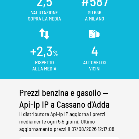
2,5
#587
VALUTAZIONE
SU 636
SOPRA LA MEDIA
A MILANO
+2,3
4
%
RISPETTO
AUTOVELOX
ALLA MEDIA
VICINI
Prezzi benzina e gasolio —
Api-Ip IP a Cassano d'Adda
Il distributore Api-Ip IP aggiorna i prezzi
mediamente ogni 5,5 giorni. Ultimo
aggiornamento prezzi il 07/08/2026 12:17:08