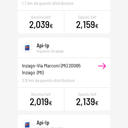
1,7 km da questo distributore
Benzina Self
Gasolio Self
2,039
2,159
€
€
Api-Ip
Impianto Stradale
Inzago-Via Marconi (mi) 20065
Inzago
(MI)
2,8 km da questo distributore
Benzina Self
Gasolio Self
2,019
2,139
€
€
Api-Ip