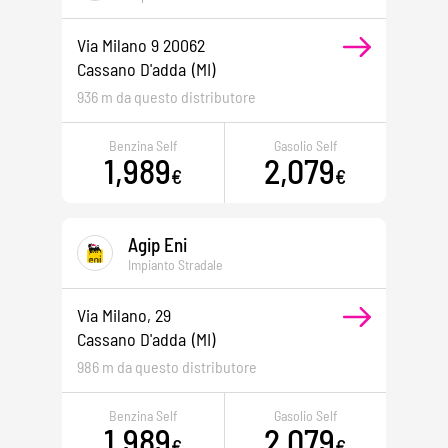
Via Milano 9 20062
Cassano D'adda
(MI)
936 m da questo distributore
Benzina Self
Gasolio Self
1,989
2,079
€
€
Agip Eni
Impianto Stradale
Via Milano, 29
Cassano D'adda
(MI)
986 m da questo distributore
Benzina Self
Gasolio Self
1,989
2,079
€
€