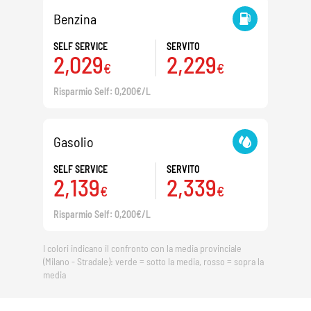
Benzina
SELF SERVICE
SERVITO
2,029
2,229
€
€
Risparmio Self: 0,200€/L
Gasolio
SELF SERVICE
SERVITO
2,139
2,339
€
€
Risparmio Self: 0,200€/L
I colori indicano il confronto con la media provinciale
(Milano - Stradale): verde = sotto la media, rosso = sopra la
media