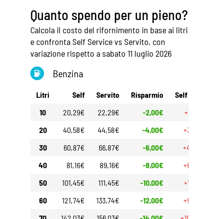
Quanto spendo per un pieno?
Calcola il costo del rifornimento in base ai litri
e confronta Self Service vs Servito, con
variazione rispetto a sabato 11 luglio 2026
Benzina
Litri
Self
Servito
Risparmio
Self 30gg
10
20,29€
22,29€
-2,00€
+1,50€
20
40,58€
44,58€
-4,00€
+3,00€
30
60,87€
66,87€
-6,00€
+4,50€
40
81,16€
89,16€
-8,00€
+6,00€
50
101,45€
111,45€
-10,00€
+7,50€
60
121,74€
133,74€
-12,00€
+9,00€
70
142,03€
156,03€
-14,00€
+10,50€