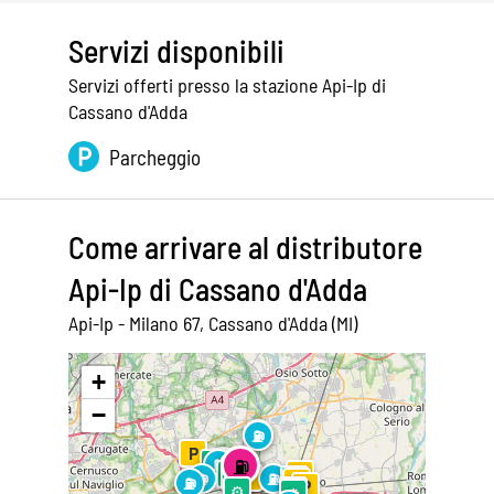
Servizi disponibili
Servizi offerti presso la stazione Api-Ip di
Cassano d'Adda
Parcheggio
Come arrivare al distributore
Api-Ip di Cassano d'Adda
Api-Ip - Milano 67, Cassano d'Adda (MI)
Leaflet
|
©
OpenStreetMap
+
−
⛽
⛽
P
⛽
P
⛽
⚙
⛽
⛽
⛽
P
P
⚙
P
⛽
⛽
P
⚙
P
⛽
⛽
⚙
P
⛽
P
⚙
⚙
⚙