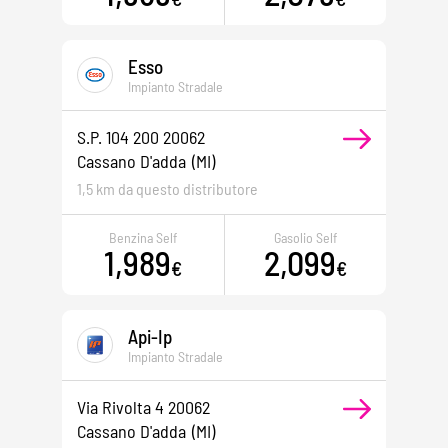
Esso
Impianto Stradale
S.p. 104 200 20062
Cassano D'adda
(MI)
1,5 km da questo distributore
Benzina Self
Gasolio Self
1,989
2,099
€
€
Api-Ip
Impianto Stradale
Via Rivolta 4 20062
Cassano D'adda
(MI)