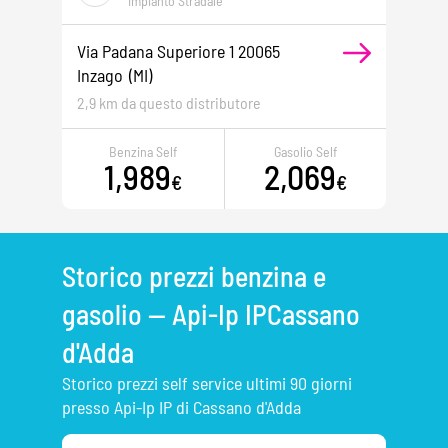
Impianto Stradale
Via Padana Superiore 1 20065
Inzago
(MI)
2,9 km da questo distributore
Benzina Self
Gasolio Self
1,989
2,069
€
€
Storico prezzi benzina e
gasolio — Api-Ip IPCassano
d'Adda
Storico prezzi self service ultimi 90 giorni
presso Api-Ip IP di Cassano d'Adda