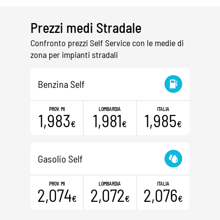
Prezzi medi Stradale
Confronto prezzi Self Service con le medie di
zona per impianti stradali
Benzina Self
PROV. MI
LOMBARDIA
ITALIA
1,983
1,981
1,985
€
€
€
Gasolio Self
PROV. MI
LOMBARDIA
ITALIA
2,074
2,072
2,076
€
€
€