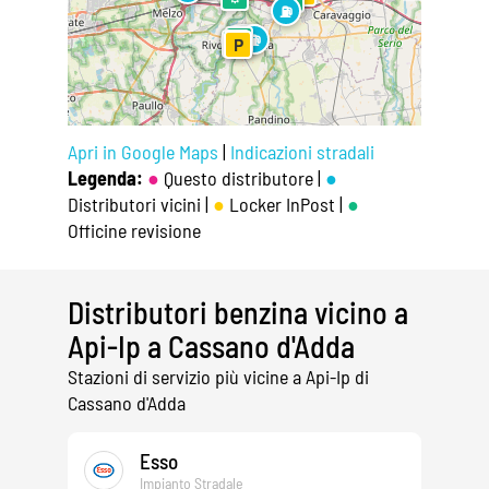
⛽
⚙
⛽
⛽
⛽
⚙
⚙
P
Apri in Google Maps
|
Indicazioni stradali
Legenda:
●
Questo distributore |
●
Distributori vicini |
●
Locker InPost |
●
Officine revisione
Distributori benzina vicino a
Api-Ip a Cassano d'Adda
Stazioni di servizio più vicine a Api-Ip di
Cassano d'Adda
Esso
Impianto Stradale