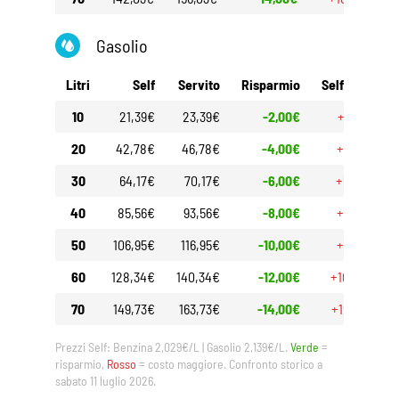
Gasolio
Litri
Self
Servito
Risparmio
Self 30gg
10
21,39€
23,39€
-2,00€
+1,80€
20
42,78€
46,78€
-4,00€
+3,60€
30
64,17€
70,17€
-6,00€
+5,40€
40
85,56€
93,56€
-8,00€
+7,20€
50
106,95€
116,95€
-10,00€
+9,00€
60
128,34€
140,34€
-12,00€
+10,80€
70
149,73€
163,73€
-14,00€
+12,60€
Prezzi Self: Benzina 2,029€/L | Gasolio 2,139€/L.
Verde
=
risparmio,
Rosso
= costo maggiore. Confronto storico a
sabato 11 luglio 2026.