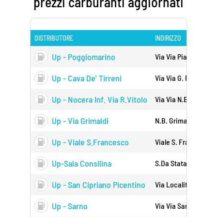
prezzi carburanti aggiornati
DISTRIBUTORE
INDIRIZZO
Up - Poggiomarino
Via Via Piano Del Pr
Up - Cava De' Tirreni
Via Via G. Palumbo 2
Up - Nocera Inf. Via R.vitolo
Via Via N.b.grimaldi
Up - Via Grimaldi
N.b. Grimaldi 76 840
Up - Viale S.francesco
Viale S. Francesco D
Up-Sala Consilina
S.da Statale 19 Dell
Up - San Cipriano Picentino
Via Localita' Cantina
Up - Sarno
Via Via San Valentin