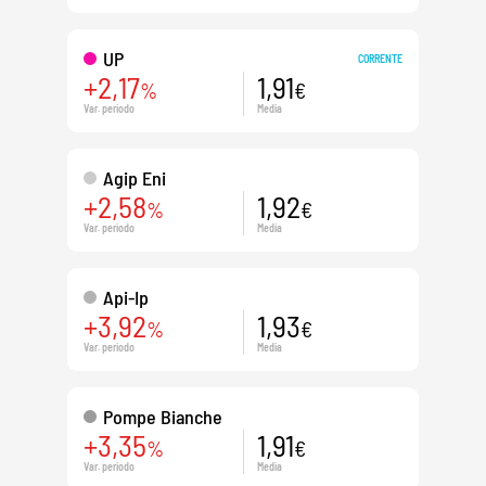
UP
CORRENTE
+2,17
1,91
%
€
Var. periodo
Media
Agip Eni
+2,58
1,92
%
€
Var. periodo
Media
Api-Ip
+3,92
1,93
%
€
Var. periodo
Media
Pompe Bianche
+3,35
1,91
%
€
Var. periodo
Media