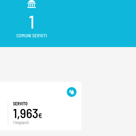
1
COMUNI SERVITI
SERVITO
1,963
€
1 impianti