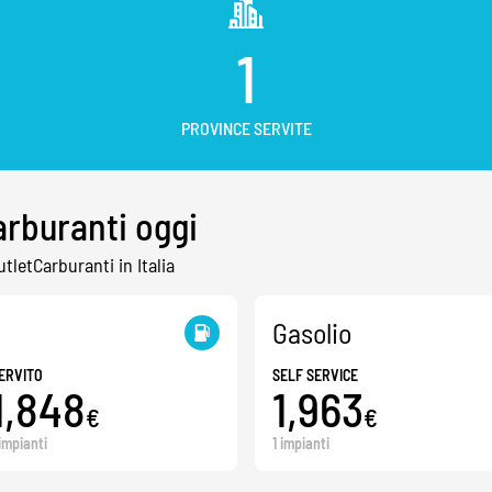
1
PROVINCE SERVITE
arburanti oggi
utletCarburanti in Italia
Gasolio
ERVITO
SELF SERVICE
1,848
1,963
€
€
 impianti
1 impianti