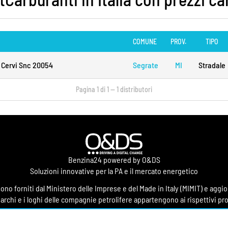
COMUNE
PROV.
TIPO
i Cervi Snc 20054
Segrate
MI
Stradale
Pagina 1 di 1 — 1 distributori
Benzina24 powered by O&DS
Soluzioni innovative per la PA e il mercato energetico
 sono forniti dal Ministero delle Imprese e del Made in Italy (MIMIT) e agg
marchi e i loghi delle compagnie petrolifere appartengono ai rispettivi pro
 informativo indipendente con guide, approfondimenti e risorse pratiche
parmio alla pompa. I contenuti hanno finalità divulgativa e non costituisco