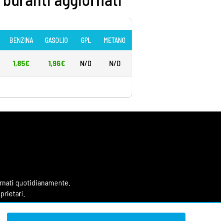
BENZINA
GASOLIO
GPL
METANO
1,85€
1,96€
N/D
N/D
iornati quotidianamente.
prietari.
 sul mondo dei carburanti,
no testata giornalistica.