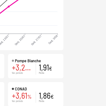
Pompe Bianche
+3,24
1,91
%
€
Var. periodo
Media
CONAD
+3,61
1,86
%
€
Var. periodo
Media