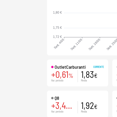
OutletCarburanti
CORRENTE
+0,61
1,83
%
€
Var. periodo
Media
Q8
+3,49
1,92
%
€
Var. periodo
Media