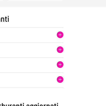
nti
arburanti aggiornati