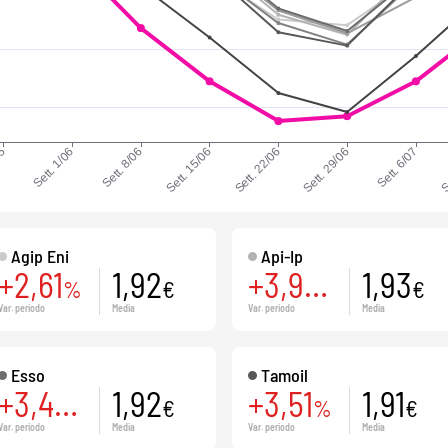
Agip Eni
Api-Ip
+2,61
1,92
+3,94
1,93
%
€
%
€
Var. periodo
Media
Var. periodo
Media
Esso
Tamoil
+3,48
1,92
+3,51
1,91
%
€
%
€
Var. periodo
Media
Var. periodo
Media