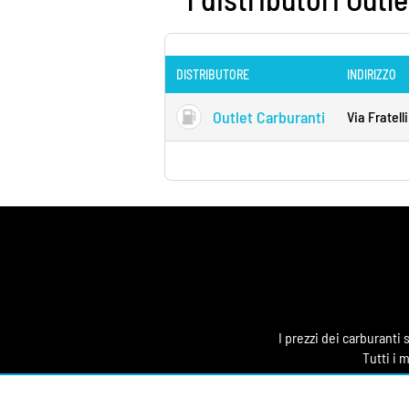
DISTRIBUTORE
INDIRIZZO
Outlet Carburanti
Via Fratell
I prezzi dei carburanti
Tutti i 
Benzina24.it è un portale
della mobilità e del ris