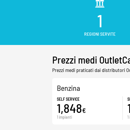
1
REGIONI SERVITE
Prezzi medi OutletC
Prezzi medi praticati dai distributori O
Benzina
SELF SERVICE
S
1,848
€
1 impianti
1