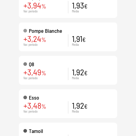
+3,94
1,93
%
€
Var. periodo
Media
Pompe Bianche
+3,24
1,91
%
€
Var. periodo
Media
Q8
+3,49
1,92
%
€
Var. periodo
Media
Esso
+3,48
1,92
%
€
Var. periodo
Media
Tamoil