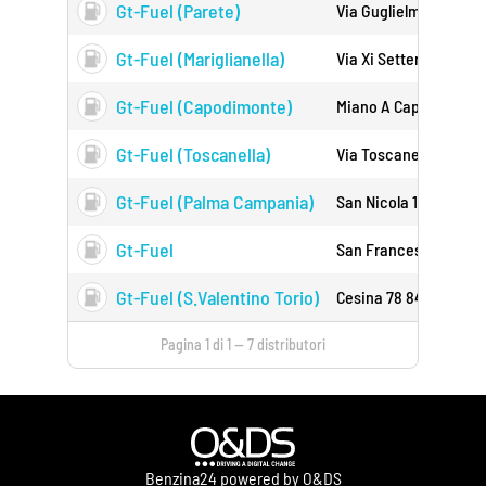
Gt-Fuel (parete)
Via Guglielmo Marcon
Gt-Fuel (mariglianella)
Via Xi Settembre 200
Gt-Fuel (capodimonte)
Miano A Capodimonte
Gt-Fuel (toscanella)
Via Toscanella 87 801
Gt-Fuel (palma Campania)
San Nicola 151 80036
Gt-Fuel
San Francesco A Patri
Gt-Fuel (s.valentino Torio)
Cesina 78 84010
Pagina 1 di 1 — 7 distributori
Benzina24 powered by O&DS