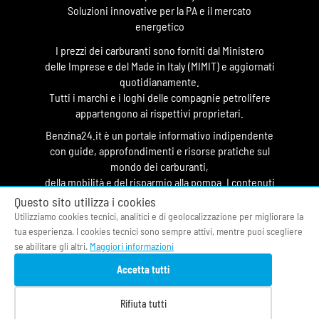
Soluzioni innovative per la PA e il mercato
energetico
I prezzi dei carburanti sono forniti dal Ministero
delle Imprese e del Made in Italy (MIMIT) e aggiornati
quotidianamente.
Tutti i marchi e i loghi delle compagnie petrolifere
appartengono ai rispettivi proprietari.
Benzina24.it è un portale informativo indipendente
con guide, approfondimenti e risorse pratiche sul
mondo dei carburanti,
della mobilità e del risparmio alla pompa. I contenuti
hanno finalità divulgativa e non costituiscono
Questo sito utilizza i cookies
testata giornalistica.
Utilizziamo cookies tecnici, analitici e di geolocalizzazione per migliorare la
tua esperienza. I cookies tecnici sono sempre attivi, mentre puoi scegliere
© 2026 O&DS S.r.l.
se abilitare gli altri.
Maggiori informazioni
CF & P.IVA 05058400964
Accetta tutti
Privacy Policy
|
Cookie Policy
|
Termini di Servizio
|
Contatti
|
Fonti
|
Chi siamo
Rifiuta tutti
Prezzi benzina oggi
|
Osservatorio Carburanti
|