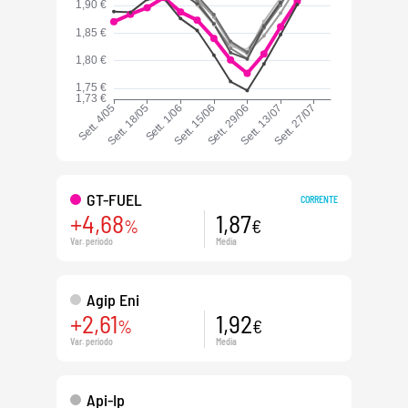
GT-FUEL
CORRENTE
+4,68
1,87
%
€
Var. periodo
Media
Agip Eni
+2,61
1,92
%
€
Var. periodo
Media
Api-Ip