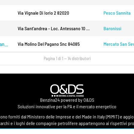
Via Vignale Di Iorio 2 82020
Pesco Sannita
Via Sant'andrea - Loc. Antessano 10 ...
Baronissi
n...
Via Molino Del Pagano Snc 84085
Mercato San Se
Pagina 1 di 1 — 14 distributori
Benzina24 powered by O&DS
Soluzioni innovative per la PA e il mercato energetico
 sono forniti dal Ministero delle Imprese e del Made in Italy (MIMIT) e agg
marchi e i loghi delle compagnie petrolifere appartengono ai rispettivi pro
 informativo indipendente con guide, approfondimenti e risorse pratiche