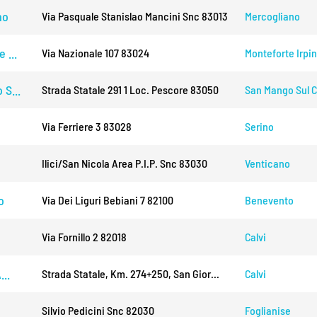
no
Via Pasquale Stanislao Mancini Snc 83013
Mercogliano
 ...
Via Nazionale 107 83024
Monteforte Irpi
 S...
Strada Statale 291 1 Loc. Pescore 83050
San Mango Sul C
Via Ferriere 3 83028
Serino
Ilici/san Nicola Area P.i.p. Snc 83030
Venticano
o
Via Dei Liguri Bebiani 7 82100
Benevento
Via Fornillo 2 82018
Calvi
...
Strada Statale, Km. 274+250, San Gior...
Calvi
Silvio Pedicini Snc 82030
Foglianise