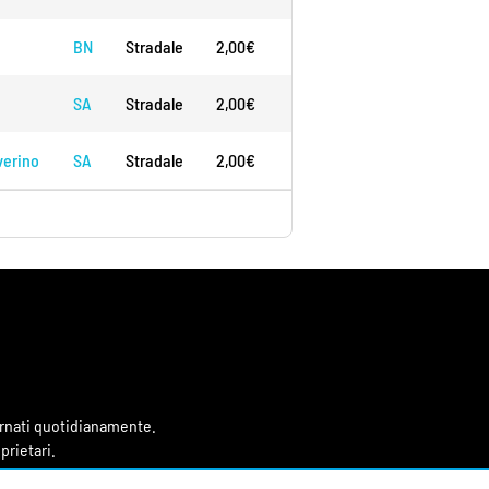
BN
Stradale
2,00€
2,14€
N/D
N/D
SA
Stradale
2,00€
2,10€
0,75€
N/D
verino
SA
Stradale
2,00€
2,10€
0,75€
N/D
iornati quotidianamente.
prietari.
 sul mondo dei carburanti,