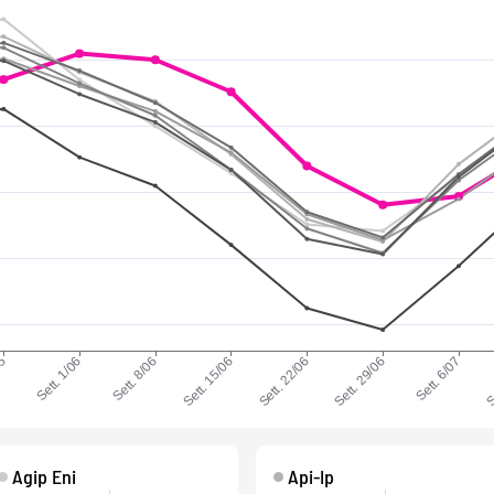
Agip Eni
Api-Ip