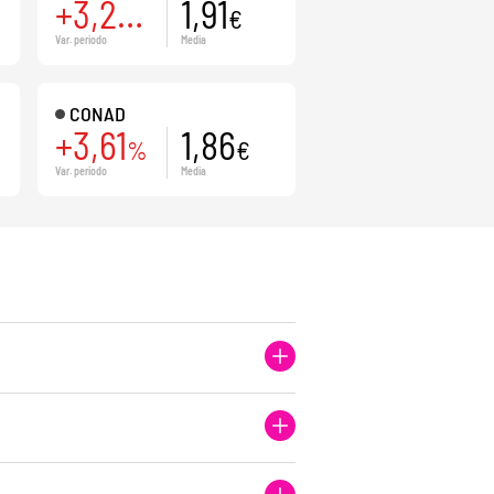
+3,24
1,91
%
€
Var. periodo
Media
CONAD
+3,61
1,86
%
€
Var. periodo
Media