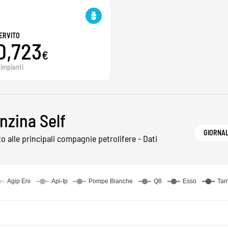
ERVITO
0,723
€
 impianti
nzina Self
GIORNA
alle principali compagnie petrolifere - Dati