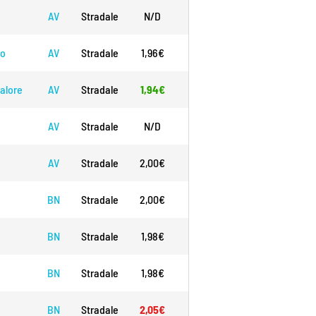
AV
Stradale
N/D
N/D
0,70€
N/D
no
AV
Stradale
1,96€
2,13€
N/D
N/D
alore
AV
Stradale
1,94€
2,12€
N/D
N/D
AV
Stradale
N/D
N/D
0,73€
N/D
AV
Stradale
2,00€
2,19€
0,74€
N/D
BN
Stradale
2,00€
2,19€
N/D
N/D
BN
Stradale
1,98€
2,08€
N/D
N/D
BN
Stradale
1,98€
2,08€
N/D
N/D
BN
Stradale
2,05€
2,17€
N/D
N/D