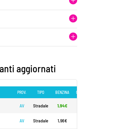
ranti aggiornati
PROV.
TIPO
BENZINA
GASOLIO
GPL
METANO
AV
Stradale
1,94€
2,06€
N/D
N/D
AV
Stradale
1,96€
2,10€
0,70€
N/D