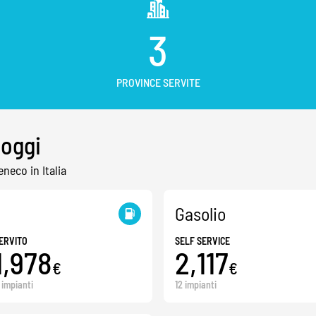
3
PROVINCE SERVITE
 oggi
eneco in Italia
Gasolio
ERVITO
SELF SERVICE
1,978
2,117
€
€
1 impianti
12 impianti