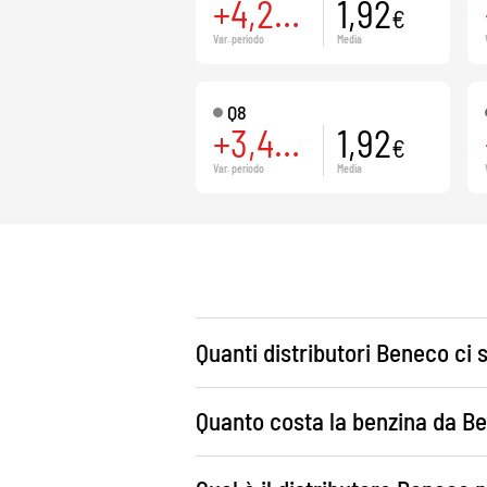
+4,24
1,92
%
€
Var. periodo
Media
Q8
+3,49
1,92
%
€
Var. periodo
Media
Quanti distributori Beneco ci s
Quanto costa la benzina da B