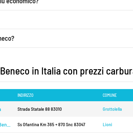
 più economico?
eneco?
 Beneco in Italia con prezzi carbu
INDIRIZZO
COMUNE
a
Strada Statale 88 83010
Grottolella
en...
Ss Ofantina Km 365 + 870 Snc 83047
Lioni