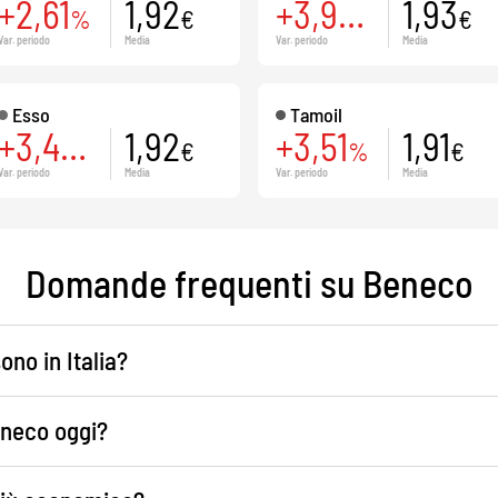
+2,61
1,92
+3,94
1,93
%
€
%
€
Var. periodo
Media
Var. periodo
Media
Esso
Tamoil
+3,48
1,92
+3,51
1,91
%
€
%
€
Var. periodo
Media
Var. periodo
Media
Domande frequenti su Beneco
ono in Italia?
eneco oggi?