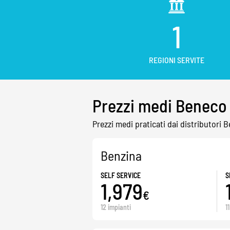
1
REGIONI SERVITE
Prezzi medi Beneco
Prezzi medi praticati dai distributori B
Benzina
SELF SERVICE
S
1,979
€
12 impianti
1