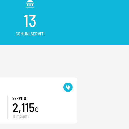
13
COMUNI SERVITI
SERVITO
2,115
€
11 impianti