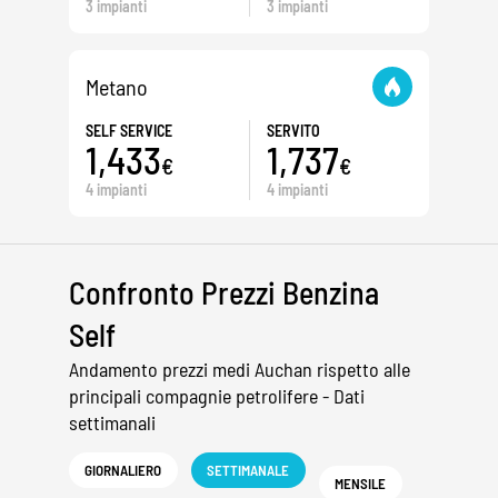
3 impianti
3 impianti
Metano
SELF SERVICE
SERVITO
1,433
1,737
€
€
4 impianti
4 impianti
Confronto Prezzi Benzina
Self
Andamento prezzi medi Auchan rispetto alle
principali compagnie petrolifere - Dati
settimanali
GIORNALIERO
SETTIMANALE
MENSILE