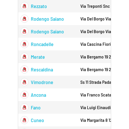
Rezzato
Via Treponti Snc 25086
Rodengo Saiano
Via Del Borgo Via Industri
Rodengo Saiano
Via Del Borgo Via Industri
Roncadelle
Via Cascina Fiorita Snc 2
Merate
Via Bergamo 19 23807
Rescaldina
Via Bergamo 19 20027
Vimodrone
Ss 11 Strada Padana Super
Ancona
Via Franco Scataglini 6 60
Fano
Via Luigi Einaudi Snc 6103
Cuneo
Via Margarita 8 12100