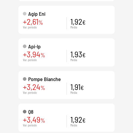
Agip Eni
+2,61
1,92
%
€
Var. periodo
Media
Api-Ip
+3,94
1,93
%
€
Var. periodo
Media
Pompe Bianche
+3,24
1,91
%
€
Var. periodo
Media
Q8
+3,49
1,92
%
€
Var. periodo
Media