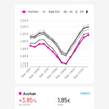
Auchan
CORRENTE
+3,85
1,85
%
€
Var. periodo
Media