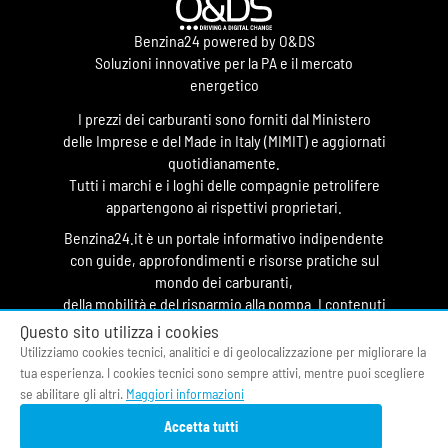
Benzina24 powered by O&DS
Soluzioni innovative per la PA e il mercato
energetico
I prezzi dei carburanti sono forniti dal Ministero
delle Imprese e del Made in Italy (MIMIT) e aggiornati
quotidianamente.
Tutti i marchi e i loghi delle compagnie petrolifere
appartengono ai rispettivi proprietari.
Benzina24.it è un portale informativo indipendente
con guide, approfondimenti e risorse pratiche sul
mondo dei carburanti,
della mobilità e del risparmio alla pompa. I contenuti
hanno finalità divulgativa e non costituiscono
Questo sito utilizza i cookies
testata giornalistica.
Utilizziamo cookies tecnici, analitici e di geolocalizzazione per migliorare la
tua esperienza. I cookies tecnici sono sempre attivi, mentre puoi scegliere
© 2026 O&DS S.r.l.
se abilitare gli altri.
Maggiori informazioni
CF & P.IVA 05058400964
Accetta tutti
Privacy Policy
|
Cookie Policy
|
Termini di Servizio
|