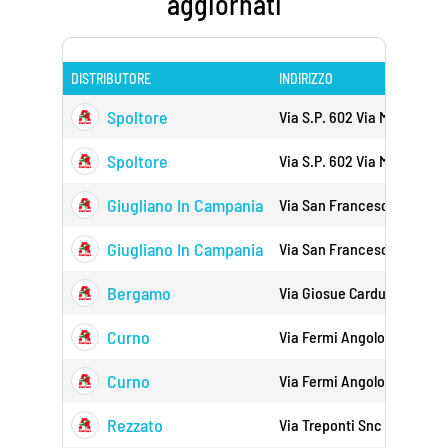
aggiornati
DISTRIBUTORE
INDIRIZZO
Spoltore
Via S.p. 602 Via Maiella Sn
Spoltore
Via S.p. 602 Via Maiella Sn
Giugliano In Campania
Via San Francesco A Patri
Giugliano In Campania
Via San Francesco A Patri
Bergamo
Via Giosue Carducci 4 241
Curno
Via Fermi Angolo Via Curn
Curno
Via Fermi Angolo Via Curn
Rezzato
Via Treponti Snc 25086