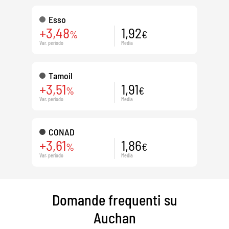
Esso
+3,48
1,92
%
€
Var. periodo
Media
Tamoil
+3,51
1,91
%
€
Var. periodo
Media
CONAD
+3,61
1,86
%
€
Var. periodo
Media
Domande frequenti su
Auchan