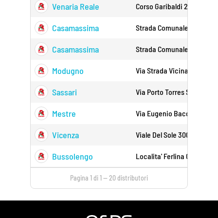
Venaria Reale
Corso Garibaldi 235 10078
Casamassima
Strada Comunale Per Noica
Casamassima
Strada Comunale Per Noica
Modugno
Via Strada Vicinale Le Cor
Sassari
Via Porto Torres Snc 07100
Mestre
Via Eugenio Bacchion Snc
Vicenza
Viale Del Sole 300 36100
Bussolengo
Localita' Ferlina C/o C.com
Pagina 1 di 1 — 20 distributori