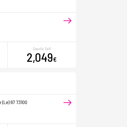
Gasolio Self
2,049
€
 (le) 67 73100