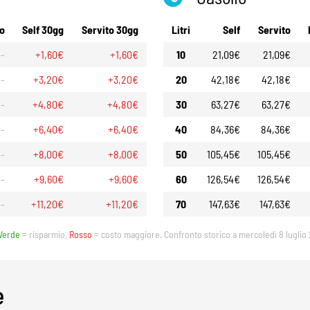
o
Self 30gg
Servito 30gg
Litri
Self
Servito
-
+1,60€
+1,60€
10
21,09€
21,09€
-
+3,20€
+3,20€
20
42,18€
42,18€
-
+4,80€
+4,80€
30
63,27€
63,27€
-
+6,40€
+6,40€
40
84,36€
84,36€
-
+8,00€
+8,00€
50
105,45€
105,45€
-
+9,60€
+9,60€
60
126,54€
126,54€
-
+11,20€
+11,20€
70
147,63€
147,63€
Verde
= risparmio,
Rosso
= costo maggiore. Confronto storico a mercoledì 8 luglio
e