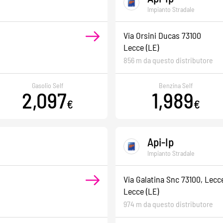
Impianto Stradale
Via Orsini Ducas 73100
Lecce
(LE)
856 m da questo distributore
Gasolio Self
Benzina Self
2,097
1,989
€
€
Api-Ip
Impianto Stradale
Via Galatina Snc 73100, Lecce
Lecce
(LE)
974 m da questo distributore