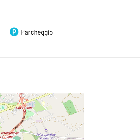
Parcheggio
Leaflet
|
©
OpenStreetMap