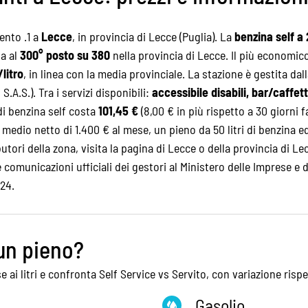
gento .1 a
Lecce
, in provincia di Lecce (Puglia). La
benzina self a 
na al
300° posto su 380
nella provincia di Lecce. Il più economic
/litro
, in linea con la media provinciale. La stazione è gestita d
S.). Tra i servizi disponibili:
accessibile disabili, bar/caffet
 di benzina self costa
101,45 €
(8,00 € in più rispetto a 30 giorni fa
medio netto di 1.400 € al mese, un pieno da 50 litri di benzina e
butori della zona, visita la pagina di
Lecce
o della
provincia di Le
le comunicazioni ufficiali dei gestori al Ministero delle Imprese e 
24.
un pieno?
e ai litri e confronta Self Service vs Servito, con variazione risp
Gasolio