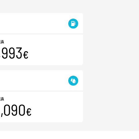
LIA
,993
€
LIA
,090
€