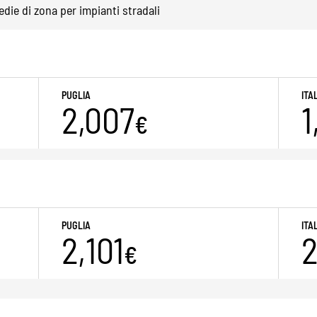
die di zona per impianti stradali
PUGLIA
ITA
2,007
1
€
PUGLIA
ITA
2,101
2
€