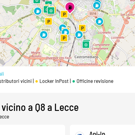
⛽
⚙
⛽
⛽
P
⛽
⛽
⚙
⛽
P
⚙
⚙
⛽
P
P
⛽
⛽
P
P
⛽
⛽
⛽
⛽
P
⚙
⚙
li
tributori vicini |
●
Locker InPost |
●
Officine revisione
 vicino a Q8 a Lecce
Lecce
Api-Ip