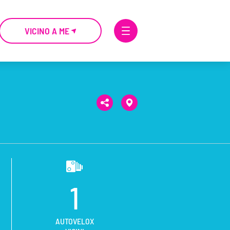
VICINO A ME
1
AUTOVELOX