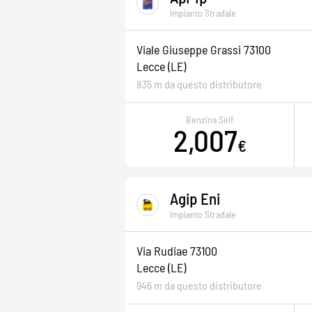
Impianto Stradale
Viale Giuseppe Grassi 73100
Lecce
(LE)
835 m da questo distributore
Benzina Self
2,007
€
Agip Eni
Impianto Stradale
Via Rudiae 73100
Lecce
(LE)
946 m da questo distributore