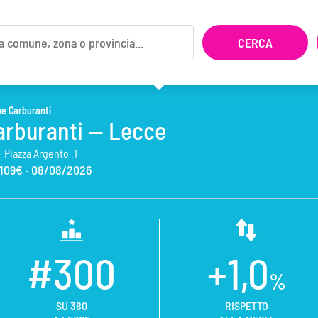
ne Carburanti
arburanti — Lecce
 ·
Piazza Argento .1
,109€ ·
08/08/2026
#300
+1,0
%
SU 380
RISPETTO