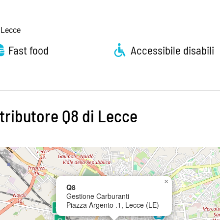
i Lecce
Fast food
Accessibile disabili
tributore Q8 di Lecce
⛽
×
Q8
⚙
⛽
Gestione Carburanti
P
⚙
P
Piazza Argento .1, Lecce (LE)
P
⚙
⛽
⚙