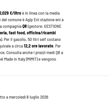
2,029 €/litro
è in linea con la media
o del comune è Agip Eni stazione eni a
alla compagnia
Q8
(gestore: GESTIONE
teria, fast food, officina/ricambi
). Per il gasolio, 50 litri self costano
quivale a circa
12,2 ore lavorate
. Per
cce
. Consulta anche i
prezzi medi Q8
a
del Made in Italy (MIMIT) e vengono
etto a mercoledì 8 luglio 2026