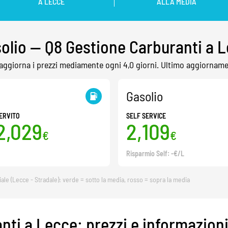
A LECCE
ALLA MEDIA
solio — Q8 Gestione Carburanti a 
 aggiorna i prezzi mediamente ogni 4,0 giorni. Ultimo aggiorname
Gasolio
ERVITO
SELF SERVICE
2,029
2,109
€
€
Risparmio Self: -€/L
iale (Lecce - Stradale): verde = sotto la media, rosso = sopra la media
nti a Lecce: prezzi e informazion