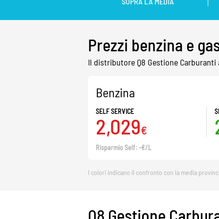
SOPRA LA MEDIA
Prezzi benzina e ga
Il distributore Q8 Gestione Carburanti
Benzina
SELF SERVICE
S
2,029
€
Risparmio Self: -€/L
I colori indicano il confronto con la media provinc
Q8 Gestione Carbura