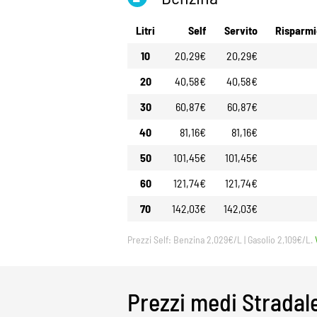
Litri
Self
Servito
Risparmi
10
20,29€
20,29€
20
40,58€
40,58€
30
60,87€
60,87€
40
81,16€
81,16€
50
101,45€
101,45€
60
121,74€
121,74€
70
142,03€
142,03€
Prezzi Self: Benzina 2,029€/L | Gasolio 2,109€/L.
Prezzi medi Stradal